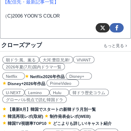
【配信先・最新記事一覧】
（C)2006 YOON’S COLOR
クローズアップ
もっと見る
朝ドラ:風、薫る
大河:豊臣兄弟!
VIVANT
2026年夏(7月)国内ドラマ一覧
Netflix
Disney+
Netflix2026年作品
PrimeVideo
Disney+2026年作品
U-NEXT
Lemino
Hulu
韓ドラ歴史コラム
グローバル視点で読む韓国ドラ
【最新8月】韓国でスタートの新韓ドラ月別一覧
韓流再現レポ(取材)
制作発表会レポ(WEB)
韓国TV視聴率TOP10
どこよりも詳しい!キャスト紹介