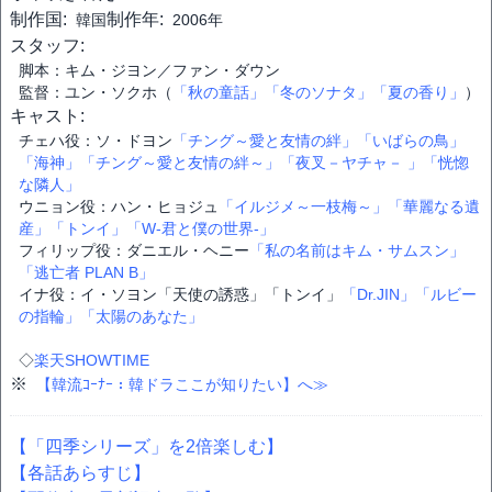
制作国:
制作年:
韓国
2006年
スタッフ:
脚本：キム・ジヨン／ファン・ダウン
監督：ユン・ソクホ（
「秋の童話」
「冬のソナタ」
「夏の香り」
）
キャスト:
チェハ役：ソ・ドヨン
「チング～愛と友情の絆」
「いばらの鳥」
「海神」
「チング～愛と友情の絆～」
「夜叉－ヤチャ－ 」
「恍惚
な隣人」
ウニョン役：ハン・ヒョジュ
「イルジメ～一枝梅～」
「華麗なる遺
産」
「トンイ」
「W-君と僕の世界-」
フィリップ役：ダニエル・ヘニー
「私の名前はキム・サムスン」
「逃亡者 PLAN B」
イナ役：イ・ソヨン「天使の誘惑」「トンイ」
「Dr.JIN」
「ルビー
の指輪」
「太陽のあなた」
◇
楽天SHOWTIME
※
【韓流ｺｰﾅｰ：韓ドラここが知りたい】へ≫
【「四季シリーズ」を2倍楽しむ】
【各話あらすじ】