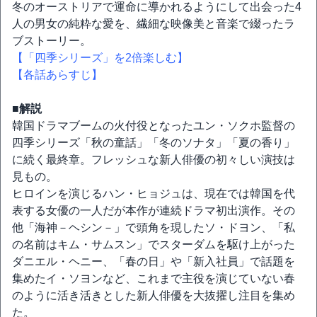
冬のオーストリアで運命に導かれるようにして出会った4
人の男女の純粋な愛を、繊細な映像美と音楽で綴ったラ
ブストーリー。
【「四季シリーズ」を2倍楽しむ】
【各話あらすじ】
■解説
韓国ドラマブームの火付役となったユン・ソクホ監督の
四季シリーズ「秋の童話」「冬のソナタ」「夏の香り」
に続く最終章。フレッシュな新人俳優の初々しい演技は
見もの。
ヒロインを演じるハン・ヒョジュは、現在では韓国を代
表する女優の一人だが本作が連続ドラマ初出演作。その
他「海神－ヘシン－」で頭角を現したソ・ドヨン、「私
の名前はキム・サムスン」でスターダムを駆け上がった
ダニエル・ヘニー、「春の日」や「新入社員」で話題を
集めたイ・ソヨンなど、これまで主役を演じていない春
のように活き活きとした新人俳優を大抜擢し注目を集め
た。