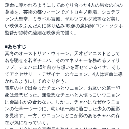
運命に導かれるようにしてめぐり合った4人の男女の心の
葛藤を、芸術の都ウィーンでメトロキノ劇場、シュテフ
ァン大聖堂、ミラベル宮殿、ザルツブルグ城等など美し
い映像をふんだんに盛り込み“映像の魔術師”ユン・ソクホ
監督が独特の繊細な映像美で描く。
■あらすじ
真冬のオーストリア・ウィーン。天才ピアニストとして
名を馳せる若者チェハ、そのマネジャーを務めるフィリ
ップ、チェハに15年前から想いを寄せているイナ、そし
てアクセサリー・デザイナーのウニョン。4人は運命に導
かれるようにしてめぐり合う。
電車の中で出会ったチェハとウニョン、お互いの第一印
象は最悪だった。無愛想なチェハと人懐っこいウニョン
は会話もかみ合わない。しかし、チャハはなぜかウニョ
ンの仕草一つ一つに、幼い頃一緒に過ごした少女の面影
を見出す。一方、ウニョンもどこか影のあるチャハの存
在が気になっていく。