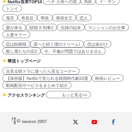
ヘチ 王座への道
馬医
イ・サン
Netflix世界TOP10
トンイ
鬼宮
奇皇后
華政
善徳女王
恋人
愛が来る
財閥 X 刑事2
夫婦の結末
マンションのお仕事
人妻キラー
恋は飴模様
君へと続く僕のドリーム!
恋は命がけ
殺し屋たちの店2
今、不倫が問題ではありません
華流トップページ
次見る韓ドラに迷ったら見るコーナー
【保存版】Netflixで見られる韓国時代劇20選
映画レビュー
動画配信サービスをまとめて紹介
もっと見る>>
アクセスランキング
navicon 2007