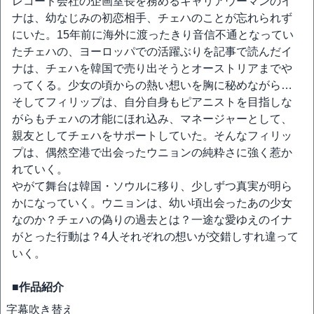
レコード会社の企画室長を務めるキャリアウーマンのイ
ナは、幼なじみの初恋相手、チェハのことが忘れられず
にいた。15年前に海外に渡ったきり音信不通となってい
たチェハの、ヨーロッパでの活躍ぶりを記事で読んだイ
ナは、チェハを韓国で売り出そうとオーストリアまでや
ってくる。少女の頃からの熱い想いを胸に秘めながら…
そしてフィリップは、自分自身もピアニストを目指しな
がらもチェハの才能にほれ込み、マネージャーとして、
親友としてチェハをサポートしていた。そんなフィリッ
プは、偶然空港で出会ったウニョンの純粋さに強く惹か
れていく。
やがて舞台は韓国・ソウルに移り、少しずつ真実が明ら
かになっていく。ウニョンは、幼い頃出会ったあの少女
なのか？チェハの偽りの過去とは？一途な愛ゆえのイナ
がとった行動は？4人それぞれの想いが交錯しすれ違って
いく。
■作品紹介
字幕
吹き替え