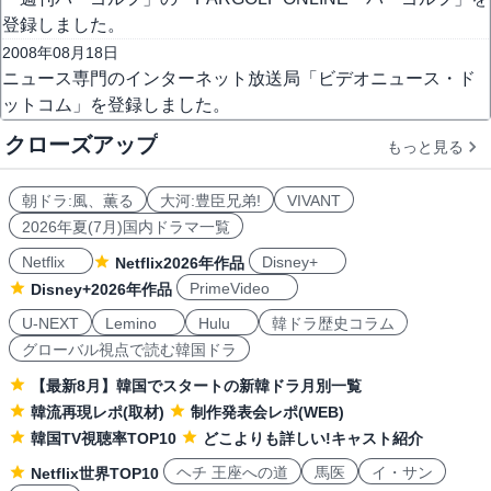
登録しました。
2008年08月18日
ニュース専門のインターネット放送局「ビデオニュース・ド
ットコム」を登録しました。
クローズアップ
もっと見る
朝ドラ:風、薫る
大河:豊臣兄弟!
VIVANT
2026年夏(7月)国内ドラマ一覧
Netflix
Disney+
Netflix2026年作品
PrimeVideo
Disney+2026年作品
U-NEXT
Lemino
Hulu
韓ドラ歴史コラム
グローバル視点で読む韓国ドラ
【最新8月】韓国でスタートの新韓ドラ月別一覧
韓流再現レポ(取材)
制作発表会レポ(WEB)
韓国TV視聴率TOP10
どこよりも詳しい!キャスト紹介
ヘチ 王座への道
馬医
イ・サン
Netflix世界TOP10