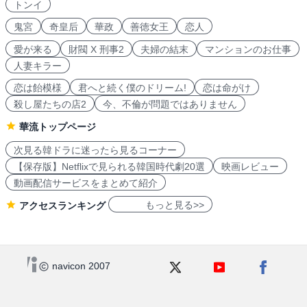
トンイ
鬼宮
奇皇后
華政
善徳女王
恋人
愛が来る
財閥 X 刑事2
夫婦の結末
マンションのお仕事
人妻キラー
恋は飴模様
君へと続く僕のドリーム!
恋は命がけ
殺し屋たちの店2
今、不倫が問題ではありません
華流トップページ
次見る韓ドラに迷ったら見るコーナー
【保存版】Netflixで見られる韓国時代劇20選
映画レビュー
動画配信サービスをまとめて紹介
もっと見る>>
アクセスランキング
navicon 2007