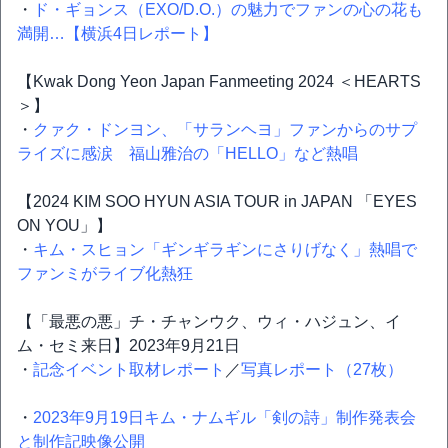
・
ド・ギョンス（EXO/D.O.）の魅力でファンの心の花も
満開…【横浜4日レポート】
【Kwak Dong Yeon Japan Fanmeeting 2024 ＜HEARTS
＞】
・
クァク・ドンヨン、「サランヘヨ」ファンからのサプ
ライズに感涙 福山雅治の「HELLO」など熱唱
【2024 KIM SOO HYUN ASIA TOUR in JAPAN 「EYES
ON YOU」】
・
キム・スヒョン「ギンギラギンにさりげなく」熱唱で
ファンミがライブ化熱狂
【「最悪の悪」チ・チャンウク、ウィ・ハジュン、イ
ム・セミ来日】2023年9月21日
・
記念イベント取材レポート
／
写真レポート（27枚）
・
2023年9月19日キム・ナムギル「剣の詩」制作発表会
と制作記映像公開