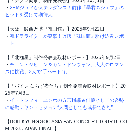
【「テプン商事」制作発表会】2025年10月1日
・
2PMジュノが大テレダンス！前作「暴君のシェフ」の
ヒットを受けて期待大
【大阪・関西万博『韓国館』】2025年9月22日
・
韓ドラライターが突撃！万博『韓国館』駆け込みレポ
ート
【「北極星」制作発表会取材レポート】2025年9月2日
・
チョン・ジヒョン＆カン・ドンウォン、大人のロマン
スに挑戦、2人で“手ハート”も
【「パイン ならず者たち」制作発表会取材レポート】20
25年7月8日
・
イ・ドンフィ、ユンホの方言指導＆俳優としての姿勢
に感動…ヤン・セジョン“人間としても成長できた”
【DOH KYUNG SOO ASIA FAN CONCERT TOUR BLOO
M-2024 JAPAN FINAL-】