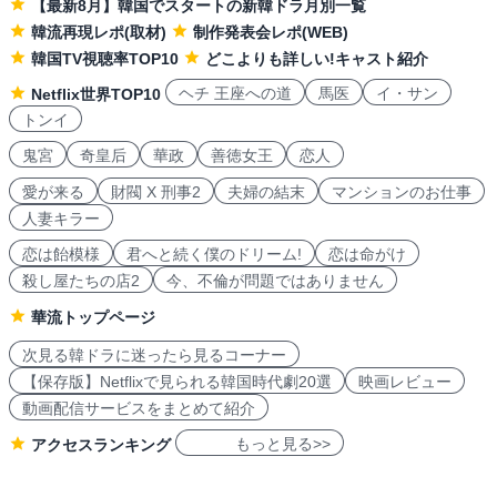
【最新8月】韓国でスタートの新韓ドラ月別一覧
韓流再現レポ(取材)
制作発表会レポ(WEB)
韓国TV視聴率TOP10
どこよりも詳しい!キャスト紹介
ヘチ 王座への道
馬医
イ・サン
Netflix世界TOP10
トンイ
鬼宮
奇皇后
華政
善徳女王
恋人
愛が来る
財閥 X 刑事2
夫婦の結末
マンションのお仕事
人妻キラー
恋は飴模様
君へと続く僕のドリーム!
恋は命がけ
殺し屋たちの店2
今、不倫が問題ではありません
華流トップページ
次見る韓ドラに迷ったら見るコーナー
【保存版】Netflixで見られる韓国時代劇20選
映画レビュー
動画配信サービスをまとめて紹介
もっと見る>>
アクセスランキング