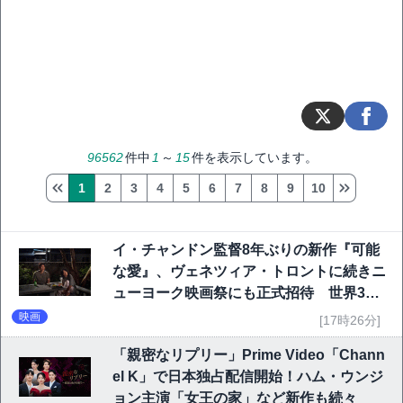
96562
件中
1
～
15
件を表示しています。
1
2
3
4
5
6
7
8
9
10
イ・チャンドン監督8年ぶりの新作『可能
な愛』、ヴェネツィア・トロントに続きニ
ューヨーク映画祭にも正式招待 世界3大
映画祭で快挙｜Netflix映画
映画
[17時26分]
「親密なリプリー」Prime Video「Chann
el K」で日本独占配信開始！ハム・ウンジ
ョン主演「女王の家」など新作も続々