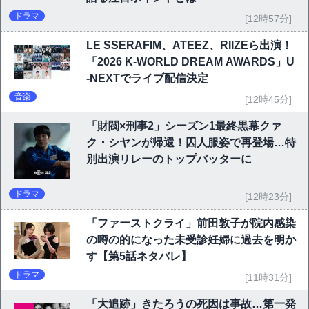
ドラマ
[12時57分]
LE SSERAFIM、ATEEZ、RIIZEら出演！
「2026 K-WORLD DREAM AWARDS」U
-NEXTでライブ配信決定
音楽
[12時45分]
「財閥×刑事2」シーズン1最終黒幕クァ
ク・シヤンが帰還！囚人服姿で再登場…特
別出演リレーのトップバッターに
ドラマ
[12時23分]
「ファーストクライ」前田敦子が院内感染
の噂の的になった未受診妊婦に過去を明か
す【第5話ネタバレ】
ドラマ
[11時31分]
「大追跡」きたろうの死因は事故…第一発