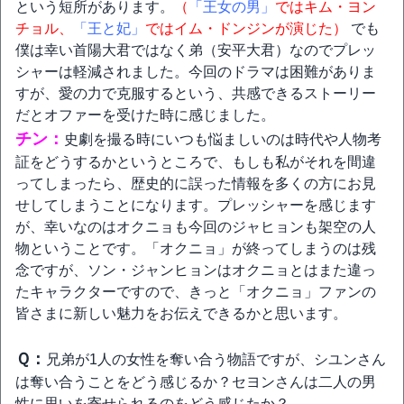
という短所があります。
（
「王女の男」
ではキム・ヨン
チョル、
「王と妃」
ではイム・ドンジンが演じた）
でも
僕は幸い首陽大君ではなく弟（安平大君）なのでプレッ
シャーは軽減されました。今回のドラマは困難がありま
すが、愛の力で克服するという、共感できるストーリー
だとオファーを受けた時に感じました。
チン：
史劇を撮る時にいつも悩ましいのは時代や人物考
証をどうするかというところで、もしも私がそれを間違
ってしまったら、歴史的に誤った情報を多くの方にお見
せしてしまうことになります。プレッシャーを感じます
が、幸いなのはオクニョも今回のジャヒョンも架空の人
物ということです。「オクニョ」が終ってしまうのは残
念ですが、ソン・ジャンヒョンはオクニョとはまた違っ
たキャラクターですので、きっと「オクニョ」ファンの
皆さまに新しい魅力をお伝えできるかと思います。
Ｑ：
兄弟が1人の女性を奪い合う物語ですが、シユンさん
は奪い合うことをどう感じるか？セヨンさんは二人の男
性に思いを寄せられるのをどう感じたか？