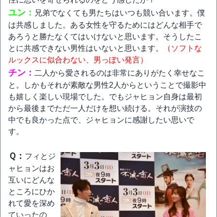
ユン：
兄弟でなくても男たちはいつも競い合います。僕
は共感しました。ある女性を守るためにはどんな相手で
あろうと勝たなくてはいけないと思います。そうしたこ
とに共感できない男性はいないと思います。
（ソフトな
ルックスに似合わない、男っぽい発言）
チン：
二人から愛されるのは非常にありがたく幸せなこ
と。しかもそれが素敵な男性2人からということで撮影中
も嬉しく楽しい現場でした。でもジャヒョン自身は最初
から最後までただ一人だけを想い続ける。それが演技の
中でも良かった点で、ジャヒョンに感謝したい思いで
す。
Ｑ：
フィとジ
ャヒョンはお
互いにどんな
ところにひか
れて愛を深め
ていったの