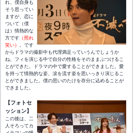
れ、僕自身も
そう思ってい
ますが、恋に
ついて（僕
は）情熱的な
方です
（照れ
笑い）
。です
からドラマの撮影中も代理満足っていうんでしょうか
ね。フィを演じる中で自分の性格をそのままぶつけるこ
とができた。ドラマの中で愛することができました。愛
を持って情熱的な姿、涙を流す姿を思いっきり演じるこ
とができました。僕の思いのたけを存分に込めることが
できました。
【フォトセ
ッション】
この後は、二
人そろってカ
メラマンの呼