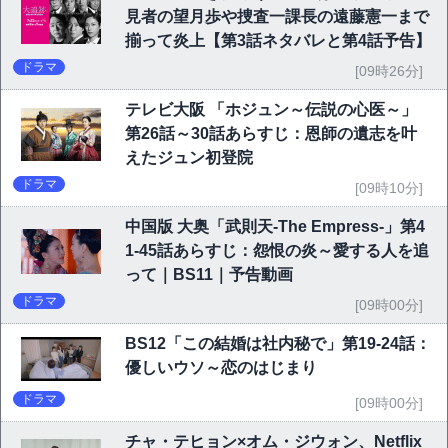
見者の望月歩や捜査一課長の遠藤憲一まで
揃って炎上【第3話ネタバレと第4話予告】
ドラマ
[09時26分]
テレビ大阪 「ホジュン～伝説の心医～」
第26話～30話あらすじ：恩師の遺志を叶
えたジュン初登院
ドラマ
[09時10分]
中国版 大奥「武則天-The Empress-」第4
1-45話あらすじ：怨恨の炎～愛する人を追
って｜BS11｜予告動画
ドラマ
[09時00分]
BS12「この結婚は社内秘で」第19-24話：
優しいウソ～恋のはじまり
ドラマ
[09時00分]
チャ・テヒョン×オム・ジウォン、Netflix