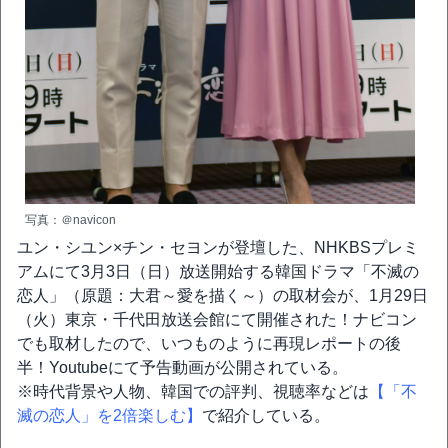
写真：＠navicon
ユン・シユン×チン・セヨンが登壇した、NHKBSプレミ
アムにて3月3日（日）放送開始する韓国ドラマ「不滅の
恋人」（原題：大君～愛を描く～）の取材会が、1月29日
（火）東京・千代田放送会館にて開催された！ナビコン
でも取材したので、いつものように再現レポートの後
半！Youtubeにて予告動画が公開されている。
※時代背景や人物、韓国での評判、視聴率などは
【「不
滅の恋人」を2倍楽しむ】
で紹介している。