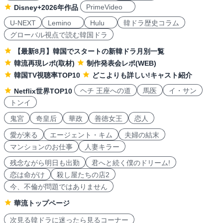
PrimeVideo
Disney+2026年作品
U-NEXT
Lemino
Hulu
韓ドラ歴史コラム
グローバル視点で読む韓国ドラ
【最新8月】韓国でスタートの新韓ドラ月別一覧
韓流再現レポ(取材)
制作発表会レポ(WEB)
韓国TV視聴率TOP10
どこよりも詳しい!キャスト紹介
ヘチ 王座への道
馬医
イ・サン
Netflix世界TOP10
トンイ
鬼宮
奇皇后
華政
善徳女王
恋人
愛が来る
エージェント・キム
夫婦の結末
マンションのお仕事
人妻キラー
残念ながら明日も出勤
君へと続く僕のドリーム!
恋は命がけ
殺し屋たちの店2
今、不倫が問題ではありません
華流トップページ
次見る韓ドラに迷ったら見るコーナー