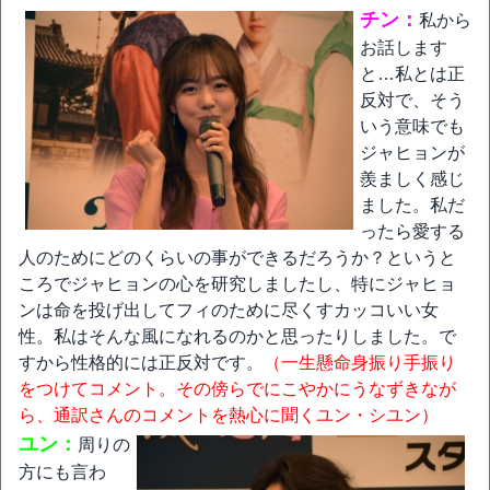
チン：
私から
お話します
と…私とは正
反対で、そう
いう意味でも
ジャヒョンが
羨ましく感じ
ました。私だ
ったら愛する
人のためにどのくらいの事ができるだろうか？というと
ころでジャヒョンの心を研究しましたし、特にジャヒョ
ンは命を投げ出してフィのために尽くすカッコいい女
性。私はそんな風になれるのかと思ったりしました。で
すから性格的には正反対です。
（一生懸命身振り手振り
をつけてコメント。その傍らでにこやかにうなずきなが
ら、通訳さんのコメントを熱心に聞くユン・シユン）
ユン：
周りの
方にも言わ