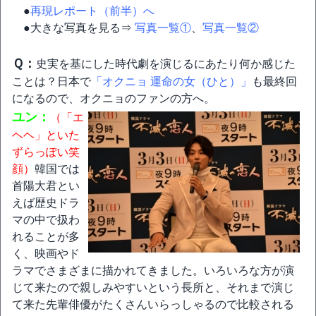
●
再現レポート（前半）へ
●大きな写真を見る⇒
写真一覧①
、
写真一覧②
Ｑ：
史実を基にした時代劇を演じるにあたり何か感じた
ことは？日本で
「オクニョ 運命の女（ひと）」
も最終回
になるので、オクニョのファンの方へ。
ユン：
（「エ
ヘヘ」といた
ずらっぽい笑
顔）
韓国では
首陽大君とい
えば歴史ドラ
マの中で扱わ
れることが多
く、映画やド
ラマでさまざまに描かれてきました。いろいろな方が演
じて来たので親しみやすいという長所と、それまで演じ
て来た先輩俳優がたくさんいらっしゃるので比較される