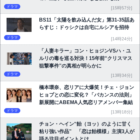
ドラマ
[15時57分]
BS11「太陽を飲み込んだ女」第31-35話あ
らすじ：ドゥシクは自宅にルシアを招待
ドラマ
[14時24分]
「人妻キラー」コン・ヒョジンVSハ・ユ
ルリの毒を巡る対決！15年前“クリスマス
狙撃事件”の真相が明らかに
ドラマ
[13時34分]
橋本環奈、恋リアに大爆笑！チェ・ジョン
ヒョプとの恋に変化？「バカンスの法則」
新展開にABEMA人気恋リアメンバー集結
ドラマ
[13時18分]
チョン・ヘイン“飴（ヨッ）のように甘く
粘り強い作品” 「恋は飴模様」主演3人が
語る注目ポイントとは