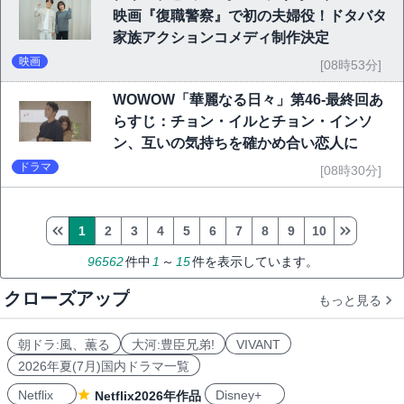
映画『復職警察』で初の夫婦役！ドタバタ
家族アクションコメディ制作決定
映画
[08時53分]
WOWOW「華麗なる日々」第46-最終回あ
らすじ：チョン・イルとチョン・インソ
ン、互いの気持ちを確かめ合い恋人に
ドラマ
[08時30分]
1
2
3
4
5
6
7
8
9
10
96562
件中
1
～
15
件を表示しています。
クローズアップ
もっと見る
朝ドラ:風、薫る
大河:豊臣兄弟!
VIVANT
2026年夏(7月)国内ドラマ一覧
Netflix
Disney+
Netflix2026年作品