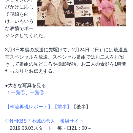
びかけに応じ
て視線を向
け、いろいろ
な表情でポー
ジングしてくれた。
3月3日本編の放送に先駆けて、2月24日（日）には放送直
前スペシャルを放送。スペシャル番組ではお二人をお招
きして番組の見どころや撮影秘話、お二人の素顔を1時間
たっぷりとお伝えする。
●大きな写真を見る
⇒
一覧①
、
一覧②
【韓流再現レポート】
【前半】
【後半】
◇
NHKBS「不滅の恋人」番組サイト
2019.03.03スタート 毎・日21：00～