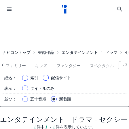
ナビコントップ
登録作品
エンタテインメント
ドラマ
セ
ファミリー
キッズ
ファンタジー
スペクタクル
セ
絞込
：
索引
配信サイト
表示
：
タイトルのみ
並び
：
五十音順
新着順
エンタテインメント - ドラマ - セクシー
1
件中
1
～
1
件を表示しています。