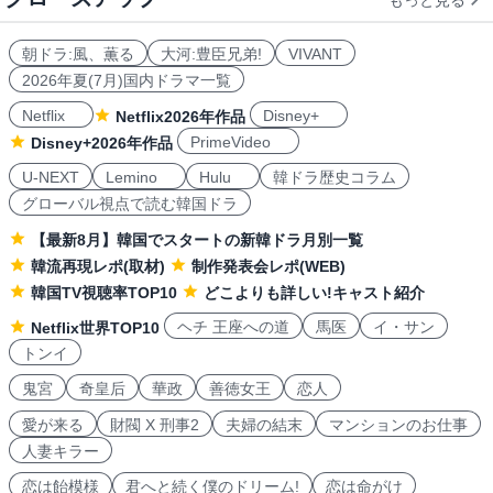
もっと見る
朝ドラ:風、薫る
大河:豊臣兄弟!
VIVANT
2026年夏(7月)国内ドラマ一覧
Netflix
Disney+
Netflix2026年作品
PrimeVideo
Disney+2026年作品
U-NEXT
Lemino
Hulu
韓ドラ歴史コラム
グローバル視点で読む韓国ドラ
【最新8月】韓国でスタートの新韓ドラ月別一覧
韓流再現レポ(取材)
制作発表会レポ(WEB)
韓国TV視聴率TOP10
どこよりも詳しい!キャスト紹介
ヘチ 王座への道
馬医
イ・サン
Netflix世界TOP10
トンイ
鬼宮
奇皇后
華政
善徳女王
恋人
愛が来る
財閥 X 刑事2
夫婦の結末
マンションのお仕事
人妻キラー
恋は飴模様
君へと続く僕のドリーム!
恋は命がけ