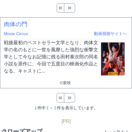
肉体の門
Movie Circus
動画視聴サイトへ
戦後最初のベストセラー文学となり、肉体文
学の名のもとに一世を風靡した強烈な衝撃文
学として今なお記憶に残る田村泰次郎の同名
小説を原作に、今回で五度目の映画化作品と
なる。キャストに...
©東映
1
件中
1
～
1
件を表示しています。
[PR]
クローズアップ