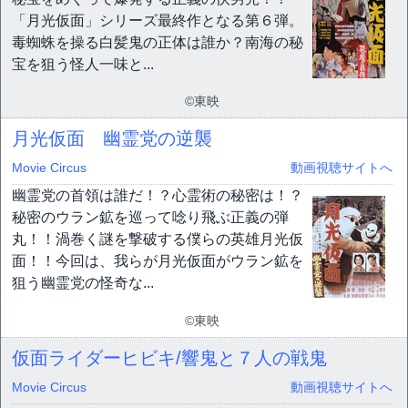
「月光仮面」シリーズ最終作となる第６弾。
毒蜘蛛を操る白髪鬼の正体は誰か？南海の秘
宝を狙う怪人一味と...
©東映
月光仮面 幽霊党の逆襲
Movie Circus
動画視聴サイトへ
幽霊党の首領は誰だ！？心霊術の秘密は！？
秘密のウラン鉱を巡って唸り飛ぶ正義の弾
丸！！渦巻く謎を撃破する僕らの英雄月光仮
面！！今回は、我らが月光仮面がウラン鉱を
狙う幽霊党の怪奇な...
©東映
仮面ライダーヒビキ/響鬼と７人の戦鬼
Movie Circus
動画視聴サイトへ