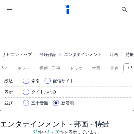
ナビコントップ
登録作品
エンタテインメント
邦画
特撮
ディ
ホラー
探偵・刑事
ドラマ
学園
青春
特
絞込
：
索引
配信サイト
表示
：
タイトルのみ
並び
：
五十音順
新着順
エンタテインメント - 邦画 - 特撮
63
件中
1
～
10
件を表示しています。