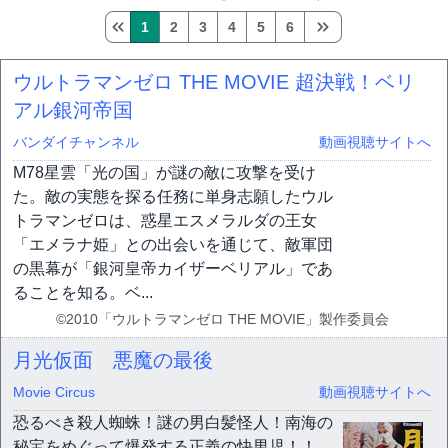
1
2
3
4
5
6
ウルトラマンゼロ THE MOVIE 超決戦！ベリ
アル銀河帝国
バンダイチャンネル
動画視聴サイトへ
M78星雲「光の国」が謎の敵に攻撃を受け
た。敵の実態を探る任務に単身志願したウル
トラマンゼロは、惑星エスメラルダの王女
「エメラナ姫」との出会いを通じて、敵軍団
の黒幕が「銀河皇帝カイザーベリアル」であ
ることを知る。ベ...
©2010「ウルトラマンゼロ THE MOVIE」製作委員会
月光仮面 悪魔の最後
Movie Circus
動画視聴サイトへ
恐るべき殺人蜘蛛！謎の男白髪怪人！南海の
秘宝をめぐって爆発する正義の快男児！！