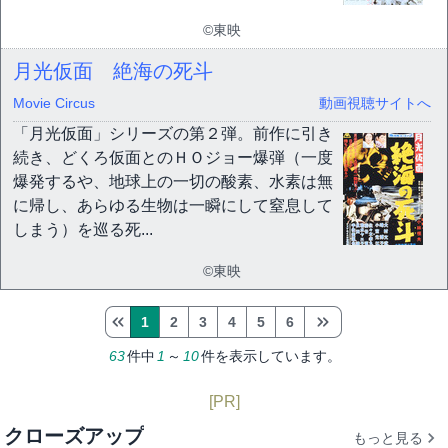
©東映
月光仮面 絶海の死斗
Movie Circus
動画視聴サイトへ
「月光仮面」シリーズの第２弾。前作に引き
続き、どくろ仮面とのＨＯジョー爆弾（一度
爆発するや、地球上の一切の酸素、水素は無
に帰し、あらゆる生物は一瞬にして窒息して
しまう）を巡る死...
©東映
1
2
3
4
5
6
63
件中
1
～
10
件を表示しています。
[PR]
クローズアップ
もっと見る