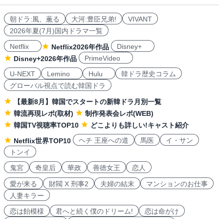
朝ドラ:風、薫る
大河:豊臣兄弟!
VIVANT
2026年夏(7月)国内ドラマ一覧
Netflix
Disney+
Netflix2026年作品
PrimeVideo
Disney+2026年作品
U-NEXT
Lemino
Hulu
韓ドラ歴史コラム
グローバル視点で読む韓国ドラ
【最新8月】韓国でスタートの新韓ドラ月別一覧
韓流再現レポ(取材)
制作発表会レポ(WEB)
韓国TV視聴率TOP10
どこよりも詳しい!キャスト紹介
ヘチ 王座への道
馬医
イ・サン
Netflix世界TOP10
トンイ
鬼宮
奇皇后
華政
善徳女王
恋人
愛が来る
財閥 X 刑事2
夫婦の結末
マンションのお仕事
人妻キラー
恋は飴模様
君へと続く僕のドリーム!
恋は命がけ