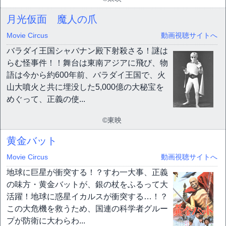
月光仮面 魔人の爪
Movie Circus
動画視聴サイトへ
バラダイ王国シャバナン殿下射殺さる！謎は
らむ怪事件！！舞台は東南アジアに飛び、物
語は今から約600年前、バラダイ王国で、火
山大噴火と共に埋没した5,000億の大秘宝を
めぐって、正義の使...
©東映
黄金バット
Movie Circus
動画視聴サイトへ
地球に巨星が衝突する！？すわ一大事、正義
の味方・黄金バットが、銀の杖をふるって大
活躍！地球に惑星イカルスが衝突する…！？
この大危機を救うため、国連の科学者グルー
プが防衛に大わらわ...