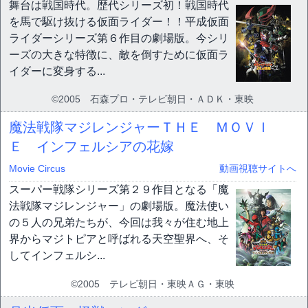
舞台は戦国時代。歴代シリーズ初！戦国時代
を馬で駆け抜ける仮面ライダー！！平成仮面
ライダーシリーズ第６作目の劇場版。今シリ
ーズの大きな特徴に、敵を倒すために仮面ラ
イダーに変身する...
©2005 石森プロ・テレビ朝日・ＡＤＫ・東映
魔法戦隊マジレンジャーＴＨＥ ＭＯＶＩ
Ｅ インフェルシアの花嫁
Movie Circus
動画視聴サイトへ
スーパー戦隊シリーズ第２９作目となる「魔
法戦隊マジレンジャー」の劇場版。魔法使い
の５人の兄弟たちが、今回は我々が住む地上
界からマジトピアと呼ばれる天空聖界へ、そ
してインフェルシ...
©2005 テレビ朝日・東映ＡＧ・東映