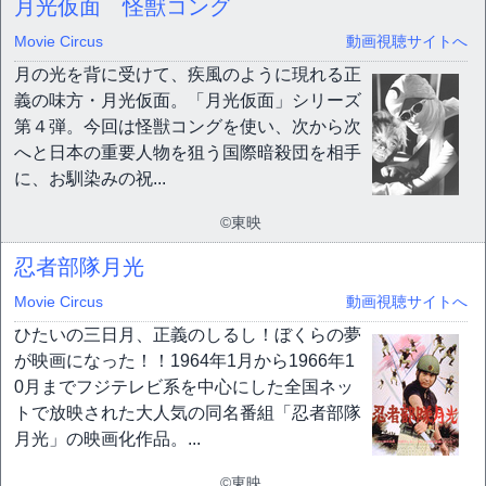
月光仮面 怪獣コング
Movie Circus
動画視聴サイトへ
月の光を背に受けて、疾風のように現れる正
義の味方・月光仮面。「月光仮面」シリーズ
第４弾。今回は怪獣コングを使い、次から次
へと日本の重要人物を狙う国際暗殺団を相手
に、お馴染みの祝...
©東映
忍者部隊月光
Movie Circus
動画視聴サイトへ
ひたいの三日月、正義のしるし！ぼくらの夢
が映画になった！！1964年1月から1966年1
0月までフジテレビ系を中心にした全国ネッ
トで放映された大人気の同名番組「忍者部隊
月光」の映画化作品。...
©東映