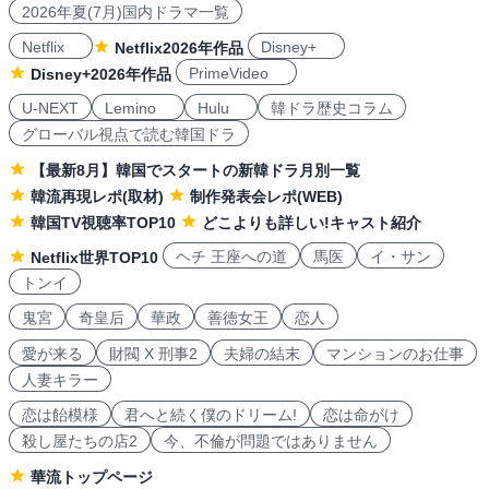
2026年夏(7月)国内ドラマ一覧
Netflix
Disney+
Netflix2026年作品
PrimeVideo
Disney+2026年作品
U-NEXT
Lemino
Hulu
韓ドラ歴史コラム
グローバル視点で読む韓国ドラ
【最新8月】韓国でスタートの新韓ドラ月別一覧
韓流再現レポ(取材)
制作発表会レポ(WEB)
韓国TV視聴率TOP10
どこよりも詳しい!キャスト紹介
ヘチ 王座への道
馬医
イ・サン
Netflix世界TOP10
トンイ
鬼宮
奇皇后
華政
善徳女王
恋人
愛が来る
財閥 X 刑事2
夫婦の結末
マンションのお仕事
人妻キラー
恋は飴模様
君へと続く僕のドリーム!
恋は命がけ
殺し屋たちの店2
今、不倫が問題ではありません
華流トップページ