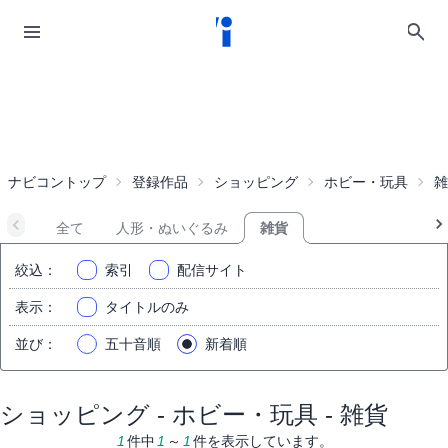
ナビコントップ
登録作品
ショッピング
ホビー・玩具
雑
全て
人形・ぬいぐるみ
雑貨
絞込
：
索引
配信サイト
表示
：
タイトルのみ
並び
：
五十音順
新着順
ショッピング - ホビー・玩具 - 雑貨
1
件中
1
～
1
件を表示しています。