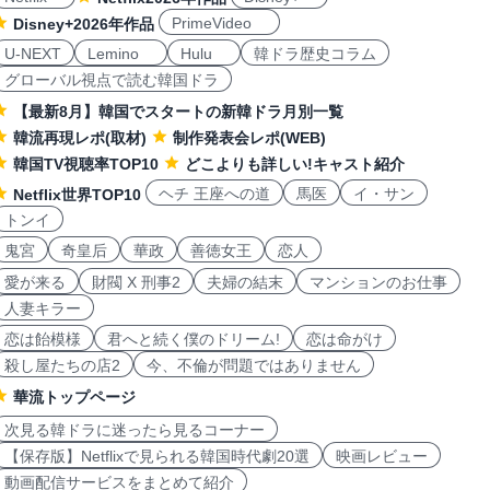
PrimeVideo
Disney+2026年作品
U-NEXT
Lemino
Hulu
韓ドラ歴史コラム
グローバル視点で読む韓国ドラ
【最新8月】韓国でスタートの新韓ドラ月別一覧
韓流再現レポ(取材)
制作発表会レポ(WEB)
韓国TV視聴率TOP10
どこよりも詳しい!キャスト紹介
ヘチ 王座への道
馬医
イ・サン
Netflix世界TOP10
トンイ
鬼宮
奇皇后
華政
善徳女王
恋人
愛が来る
財閥 X 刑事2
夫婦の結末
マンションのお仕事
人妻キラー
恋は飴模様
君へと続く僕のドリーム!
恋は命がけ
殺し屋たちの店2
今、不倫が問題ではありません
華流トップページ
次見る韓ドラに迷ったら見るコーナー
【保存版】Netflixで見られる韓国時代劇20選
映画レビュー
動画配信サービスをまとめて紹介