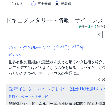
並び替え
：
五十音順
新着順
ドキュメンタリー・情報 - サイエンス
9
件中
1
～
9
件を
ハイテクのルーツ２（全4話）
4話分
ビデックス
世界有数の画期的な建造物を支える驚くべき技術を紹介
いアイデアとはどのようなものかを探る。スパイたちが
ったいきさつや、オペラハウスの空調に...
©NG
政府インターネットテレビ 21ch地球環境（
政府インターネットテレビ
温暖化防止、省エネルギー等の地球環境問題に関する情