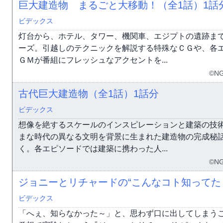
巨大建造物 まるごと大移動！（全1話）
1話
ビデックス
灯台から、ホテル、タワー、機関車、エジプトの遺跡ま
ーズ。引越しのテクニックを解説する特殊なＣＧや、各
ＧＭが番組にフレッシュなアクセントを...
©NG
古代巨大建造物（全1話）
1話分
ビデックス
想像を絶するスケールのインスピレーションと建築の技
まな時代の異なる文明を背景に生まれた建造物の完成秘
く。各エピソードでは建築に携わった人...
©NG
ジョニーとリチャードの“こんなコト知ってた
ビデックス
「へぇ、知らなかった～」と、思わず口に出してしまう