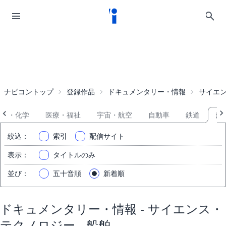
ナビコントップ
登録作品
ドキュメンタリー・情報
サイエ
薬品・化学
医療・福祉
宇宙・航空
自動車
鉄道
船
絞込
：
索引
配信サイト
表示
：
タイトルのみ
並び
：
五十音順
新着順
ドキュメンタリー・情報 - サイエンス・
テクノロジー - 船舶