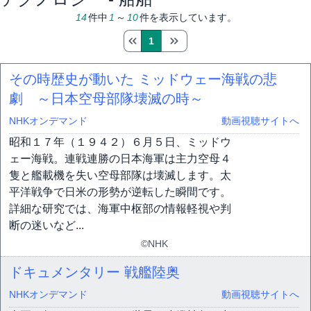
14
件中
1
～
10
件を表示しています。
1
その時歴史が動いた ミッドウェー海戦の悲
劇 ～日本空母部隊壊滅の時～
NHKオンデマンド
動画視聴サイトへ
昭和１７年（１９４２）６月５日、ミッドウ
ェー海戦。連戦連勝の日本海軍は主力空母４
隻と艦載機を失い空母部隊は壊滅します。太
平洋戦争で日米の形勢が逆転した瞬間です。
詳細な研究では、海軍中枢部の情報軽視や判
断の迷いなど...
©NHK
ドキュメンタリー 戦艦陸奥
NHKオンデマンド
動画視聴サイトへ