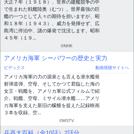
大正７年（１９１８）、世界の建艦競争の中
で生まれた戦艦陸奥（むつ）。世界最強の巨
艦の一つとして人々の期待を担いますが、昭
和１８年（１９４３）、威力を発揮せず、広
島湾に停泊中、謎の爆発で沈没します。昭和
４５年（１９...
©NHK
アメリカ海軍 シーパワーの歴史と実力
ビデックス
動画視聴サイトへ
アメリカ海軍の力の源泉とも言える潜水艦発
射弾道弾、空母、そしてかつて君臨した海の
女王・戦艦を、アメリカ軍公式フィルムで紹
介。戦艦、空母、ミサイル潜水艦……アメリ
カ海軍を支えた新旧の艨艟を捉えた記録映画
３本を収録。空...
©MSTV
兵器大百科（全10話）
2話分