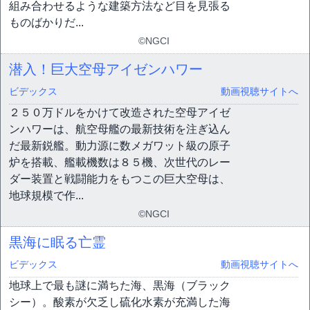
組み合わせるような建築方法など目を見張る
ものばかりだ...
©NGCI
潜入！巨大空母アイゼンハワー
ビデックス
動画視聴サイトへ
２５０万ドルをかけて改造された空母アイゼ
ンハワーは、航空母艦の最新技術を注ぎ込ん
だ最新鋭艦。動力源に数メガワット級の原子
炉を搭載、艦載機数は８５機、次世代のレー
ダー装置と戦闘能力をもつこの巨大空母は、
地球規模で作...
©NGCI
黒海に眠る亡霊
ビデックス
動画視聴サイトへ
地球上で最も謎に満ちた海、黒海（ブラック
シー）。酸素が欠乏し硫化水素が充満した海