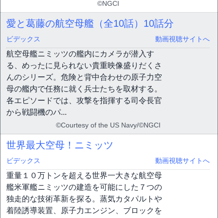
©NGCI
愛と葛藤の航空母艦（全10話）
10話分
ビデックス
動画視聴サイトへ
航空母艦ニミッツの艦内にカメラが潜入す
る、めったに見られない貴重映像盛りだくさ
んのシリーズ。危険と背中合わせの原子力空
母の艦内で任務に就く兵士たちを取材する。
各エピソードでは、攻撃を指揮する司令長官
から戦闘機のパ...
©Courtesy of the US Navy/©NGCI
世界最大空母！ニミッツ
ビデックス
動画視聴サイトへ
重量１０万トンを超える世界一大きな航空母
艦米軍艦ニミッツの建造を可能にした７つの
独走的な技術革新を探る。蒸気カタパルトや
着陸誘導装置、原子力エンジン、ブロックを