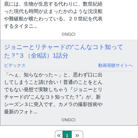
底には、生物が生息する代わりに、数世紀経
った現代も時間が止まったかのような沈没船
や難破船が横たわっている。２０世紀を代表
するタイタニ...
©NGCI
ジョニーとリチャードの“こんなコト知って
た？”３（全8話）
1話分
ビデックス
動画視聴サイトへ
「へぇ、知らなかった～」と、思わず口に出
してしまうこと請け合い！普通のことをとん
でもない発想で実験しちゃう『ジョニーとリ
チャードの“こんなコト知ってた？”』が、新
シーズン３に突入です。カメラの撮影技術や
最新のフォト...
©NGCI
1