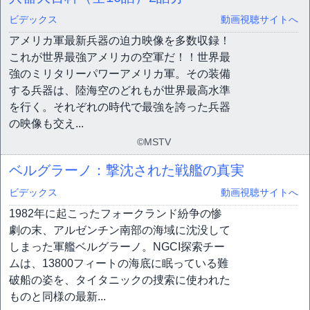
ビデックス
動画視聴サイトへ
アメリカ軍最新兵器の迫力映像を多数収録！
これが世界最強アメリカの空軍だ！！世界最
強のミリタリーパワーアメリカ軍。その装備
する兵器は、陸海空のどれもが世界最高水準
を行く。それぞれの時代で最強を誇った兵器
の映像も交え...
©MSTV
ベルグラーノ：撃沈された戦艦の真実
ビデックス
動画視聴サイトへ
1982年に起こったフォークランド紛争の惨
劇の末、アルゼンチン南部の海域に沈没して
しまった軍艦ベルグラーノ。NGCI探索チー
ムは、13800フィートの海底に眠っている難
破船の姿を、タイタニックの捜索に使われた
ものと同様の最新...