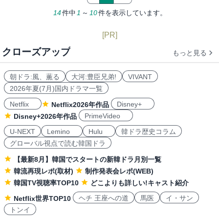
14
件中
1
～
10
件を表示しています。
[PR]
クローズアップ
もっと見る
朝ドラ:風、薫る
大河:豊臣兄弟!
VIVANT
2026年夏(7月)国内ドラマ一覧
Netflix
Disney+
Netflix2026年作品
PrimeVideo
Disney+2026年作品
U-NEXT
Lemino
Hulu
韓ドラ歴史コラム
グローバル視点で読む韓国ドラ
【最新8月】韓国でスタートの新韓ドラ月別一覧
韓流再現レポ(取材)
制作発表会レポ(WEB)
韓国TV視聴率TOP10
どこよりも詳しい!キャスト紹介
ヘチ 王座への道
馬医
イ・サン
Netflix世界TOP10
トンイ