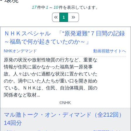
17
件中
1
～
10
件を表示しています。
1
ＮＨＫスペシャル 「“原発避難”７日間の記録
～福島で何が起きていたのか～」
NHKオンデマンド
動画視聴サイトへ
原発の状況や放射性物質の行方など、重要な
情報が住民に届かなかった福島第一原発事
故。人々はいかに過酷な状況に置かれていた
のか。渦中にいた人たちが重い口を開き始め
ている。ＮＨＫは、住民、自治体職員、国の
関係者など取材...
©NHK
マル激トーク・オン・ディマンド（全212回）
14回分