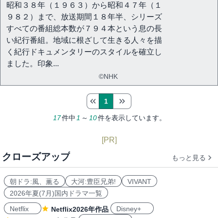
昭和３８年（１９６３）から昭和４７年（１
９８２）まで、放送期間１８年半、シリーズ
すべての番組総本数が７９４本という息の長
い紀行番組。地域に根ざして生きる人々を描
く紀行ドキュメンタリーのスタイルを確立し
ました。印象...
©NHK
1
17
件中
1
～
10
件を表示しています。
[PR]
クローズアップ
もっと見る
朝ドラ:風、薫る
大河:豊臣兄弟!
VIVANT
2026年夏(7月)国内ドラマ一覧
Netflix
Disney+
Netflix2026年作品