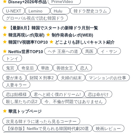
PrimeVideo
Disney+2026年作品
U-NEXT
Lemino
Hulu
韓ドラ歴史コラム
グローバル視点で読む韓国ドラ
【最新8月】韓国でスタートの新韓ドラ月別一覧
韓流再現レポ(取材)
制作発表会レポ(WEB)
韓国TV視聴率TOP10
どこよりも詳しい!キャスト紹介
ヘチ 王座への道
馬医
イ・サン
Netflix世界TOP10
トンイ
鬼宮
奇皇后
華政
善徳女王
恋人
愛が来る
財閥 X 刑事2
夫婦の結末
マンションのお仕事
人妻キラー
恋は飴模様
君へと続く僕のドリーム!
恋は命がけ
殺し屋たちの店2
今、不倫が問題ではありません
華流トップページ
次見る韓ドラに迷ったら見るコーナー
【保存版】Netflixで見られる韓国時代劇20選
映画レビュー