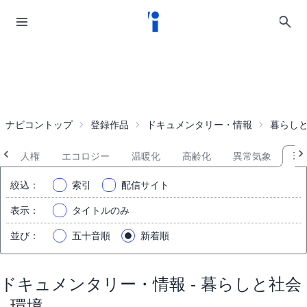
ナビコントップ
登録作品
ドキュメンタリー・情報
暮らし
人権
エコロジー
温暖化
高齢化
異常気象
環
絞込
：
索引
配信サイト
表示
：
タイトルのみ
並び
：
五十音順
新着順
ドキュメンタリー・情報 - 暮らしと社会
- 環境