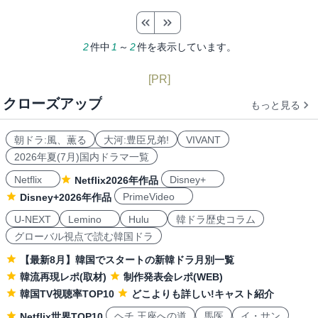
2
件中
1
～
2
件を表示しています。
[PR]
クローズアップ
もっと見る
朝ドラ:風、薫る
大河:豊臣兄弟!
VIVANT
2026年夏(7月)国内ドラマ一覧
Netflix
Disney+
Netflix2026年作品
PrimeVideo
Disney+2026年作品
U-NEXT
Lemino
Hulu
韓ドラ歴史コラム
グローバル視点で読む韓国ドラ
【最新8月】韓国でスタートの新韓ドラ月別一覧
韓流再現レポ(取材)
制作発表会レポ(WEB)
韓国TV視聴率TOP10
どこよりも詳しい!キャスト紹介
ヘチ 王座への道
馬医
イ・サン
Netflix世界TOP10