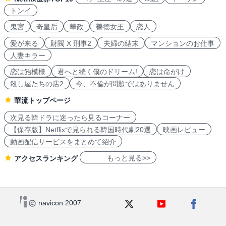
トンイ
鬼宮
奇皇后
華政
善徳女王
恋人
愛が来る
財閥 X 刑事2
夫婦の結末
マンションのお仕事
人妻キラー
恋は飴模様
君へと続く僕のドリーム!
恋は命がけ
殺し屋たちの店2
今、不倫が問題ではありません
華流トップページ
次見る韓ドラに迷ったら見るコーナー
【保存版】Netflixで見られる韓国時代劇20選
映画レビュー
動画配信サービスをまとめて紹介
もっと見る>>
アクセスランキング
navicon 2007