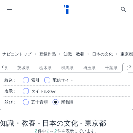
ナビコントップ
登録作品
知識・教養
日本の文化
東京都
島県
茨城県
栃木県
群馬県
埼玉県
千葉県
東
絞込
：
索引
配信サイト
表示
：
タイトルのみ
並び
：
五十音順
新着順
知識・教養 - 日本の文化 - 東京都
2
件中
1
～
2
件を表示しています。