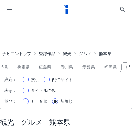
ナビコントップ
登録作品
観光
グルメ
熊本県
山県
兵庫県
広島県
香川県
愛媛県
福岡県
熊
絞込
：
索引
配信サイト
表示
：
タイトルのみ
並び
：
五十音順
新着順
観光 - グルメ - 熊本県