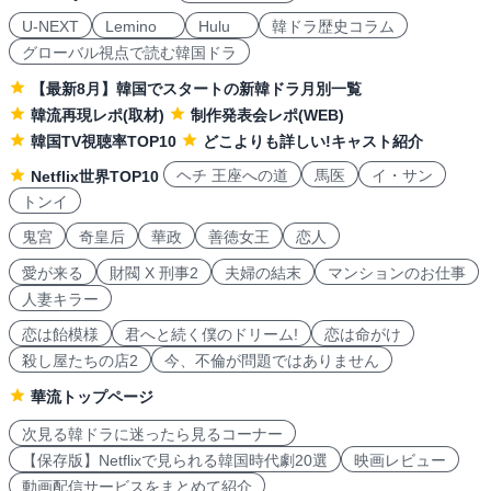
U-NEXT
Lemino
Hulu
韓ドラ歴史コラム
グローバル視点で読む韓国ドラ
【最新8月】韓国でスタートの新韓ドラ月別一覧
韓流再現レポ(取材)
制作発表会レポ(WEB)
韓国TV視聴率TOP10
どこよりも詳しい!キャスト紹介
ヘチ 王座への道
馬医
イ・サン
Netflix世界TOP10
トンイ
鬼宮
奇皇后
華政
善徳女王
恋人
愛が来る
財閥 X 刑事2
夫婦の結末
マンションのお仕事
人妻キラー
恋は飴模様
君へと続く僕のドリーム!
恋は命がけ
殺し屋たちの店2
今、不倫が問題ではありません
華流トップページ
次見る韓ドラに迷ったら見るコーナー
【保存版】Netflixで見られる韓国時代劇20選
映画レビュー
動画配信サービスをまとめて紹介