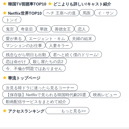
韓国TV視聴率TOP10
どこよりも詳しい!キャスト紹介
ヘチ 王座への道
馬医
イ・サン
Netflix世界TOP10
トンイ
鬼宮
奇皇后
華政
善徳女王
恋人
愛が来る
エージェント・キム
夫婦の結末
マンションのお仕事
人妻キラー
残念ながら明日も出勤
君へと続く僕のドリーム!
恋は命がけ
殺し屋たちの店2
今、不倫が問題ではありません
華流トップページ
次見る韓ドラに迷ったら見るコーナー
【保存版】Netflixで見られる韓国時代劇20選
映画レビュー
動画配信サービスをまとめて紹介
もっと見る>>
アクセスランキング