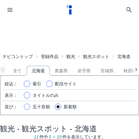
ナビコントップ
登録作品
観光
観光スポット
北海道
全て
北海道
青森県
岩手県
宮城県
秋田県
絞込
：
索引
配信サイト
表示
：
タイトルのみ
並び
：
五十音順
新着順
観光 - 観光スポット - 北海道
11
件中
1
～
10
件を表示しています。