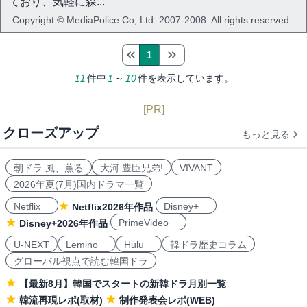
ており、気軽に森...
Copyright © MediaPolice Co, Ltd. 2007-2008. All rights reserved.
1
11
件中
1
～
10
件を表示しています。
[PR]
クローズアップ
もっと見る
朝ドラ:風、薫る
大河:豊臣兄弟!
VIVANT
2026年夏(7月)国内ドラマ一覧
Netflix
Disney+
Netflix2026年作品
PrimeVideo
Disney+2026年作品
U-NEXT
Lemino
Hulu
韓ドラ歴史コラム
グローバル視点で読む韓国ドラ
【最新8月】韓国でスタートの新韓ドラ月別一覧
韓流再現レポ(取材)
制作発表会レポ(WEB)