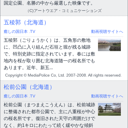
国定公園、名勝の中から厳選した映像です。
（C)アートウエア・コミュニケーションズ
五稜郭（北海道）
癒しの国日本 .TV
動画視聴サイトへ
五稜郭（ごりょうかく）は、五角形の敷地
に、凹凸に入り組んだ石垣と堀が残る城跡
で、特別史跡に指定されています。春には敷
地内を桜が取り囲む北海道随一の桜名所でも
あります。近年、新五...
Copyright © MediaPolice Co, Ltd. 2007-2008. All rights reserved.
松前公園（北海道）
癒しの国日本 .TV
動画視聴サイトへ
松前公園（まつまえこうえん）は、松前城跡
に整備された都市公園で、主に八重桜が中心
の桜名所です。復旧された天守の周囲だけで
なく、約1キロにわたって続く緩やかな傾斜