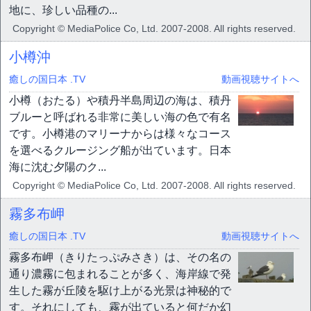
地に、珍しい品種の...
Copyright © MediaPolice Co, Ltd. 2007-2008. All rights reserved.
小樽沖
癒しの国日本 .TV
動画視聴サイトへ
小樽（おたる）や積丹半島周辺の海は、積丹
ブルーと呼ばれる非常に美しい海の色で有名
です。小樽港のマリーナからは様々なコース
を選べるクルージング船が出ています。日本
海に沈む夕陽のク...
Copyright © MediaPolice Co, Ltd. 2007-2008. All rights reserved.
霧多布岬
癒しの国日本 .TV
動画視聴サイトへ
霧多布岬（きりたっぷみさき）は、その名の
通り濃霧に包まれることが多く、海岸線で発
生した霧が丘陵を駆け上がる光景は神秘的で
す。それにしても、霧が出ていると何だか幻