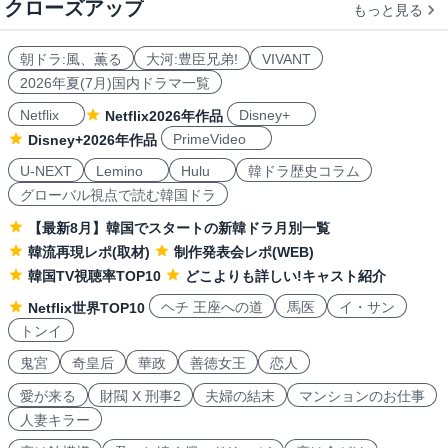
クローズアップ
もっと見る
朝ドラ:風、薫る
大河:豊臣兄弟!
VIVANT
2026年夏(7月)国内ドラマ一覧
Netflix
Disney+
Netflix2026年作品
PrimeVideo
Disney+2026年作品
U-NEXT
Lemino
Hulu
韓ドラ歴史コラム
グローバル視点で読む韓国ドラ
【最新8月】韓国でスタートの新韓ドラ月別一覧
韓流再現レポ(取材)
制作発表会レポ(WEB)
韓国TV視聴率TOP10
どこよりも詳しい!キャスト紹介
ヘチ 王座への道
馬医
イ・サン
Netflix世界TOP10
トンイ
鬼宮
奇皇后
華政
善徳女王
恋人
愛が来る
財閥 X 刑事2
夫婦の結末
マンションのお仕事
人妻キラー