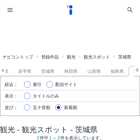
ナビコントップ
登録作品
観光
観光スポット
茨城県
森県
岩手県
宮城県
秋田県
山形県
福島県
茨
絞込
：
索引
配信サイト
表示
：
タイトルのみ
並び
：
五十音順
新着順
観光 - 観光スポット - 茨城県
3
件中
1
～
3
件を表示しています。