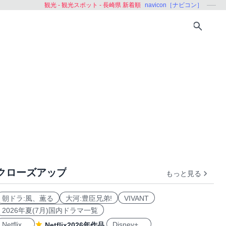
観光 - 観光スポット - 長崎県 新着順
navicon［ナビコン］
クローズアップ
もっと見る
熊本県
大分県
宮崎県
鹿児島県
沖縄県
日本
朝ドラ:風、薫る
大河:豊臣兄弟!
VIVANT
2026年夏(7月)国内ドラマ一覧
Netflix
Disney+
Netflix2026年作品