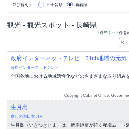
並び替え
：
五十音順
新着順
観光 - 観光スポット - 長崎県
7
件中
1
～
7
件を
政府インターネットテレビ 31ch地域の元気
政府インターネットテレビ
全国各地における地域活性化などのさまざまな取り組み
Copyright Cabinet Office, Governme
生月島
癒しの国日本 .TV
生月島（いきつきじま）は、断崖絶壁が続く秘境ムード