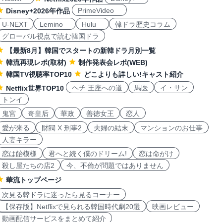
PrimeVideo
Disney+2026年作品
U-NEXT
Lemino
Hulu
韓ドラ歴史コラム
グローバル視点で読む韓国ドラ
【最新8月】韓国でスタートの新韓ドラ月別一覧
韓流再現レポ(取材)
制作発表会レポ(WEB)
韓国TV視聴率TOP10
どこよりも詳しい!キャスト紹介
ヘチ 王座への道
馬医
イ・サン
Netflix世界TOP10
トンイ
鬼宮
奇皇后
華政
善徳女王
恋人
愛が来る
財閥 X 刑事2
夫婦の結末
マンションのお仕事
人妻キラー
恋は飴模様
君へと続く僕のドリーム!
恋は命がけ
殺し屋たちの店2
今、不倫が問題ではありません
華流トップページ
次見る韓ドラに迷ったら見るコーナー
【保存版】Netflixで見られる韓国時代劇20選
映画レビュー
動画配信サービスをまとめて紹介