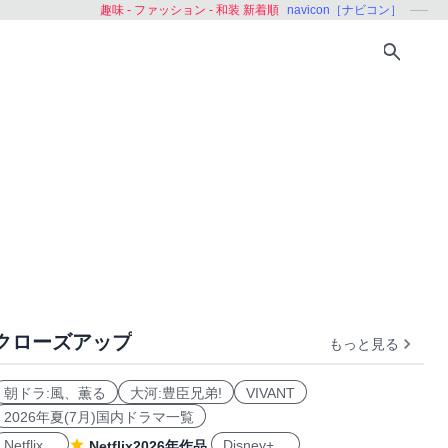
趣味 - ファッション - 和装 新着順
navicon［ナビコン］
クローズアップ
もっと見る
朝ドラ:風、薫る
大河:豊臣兄弟!
VIVANT
2026年夏(7月)国内ドラマ一覧
Netflix
Disney+
Netflix2026年作品