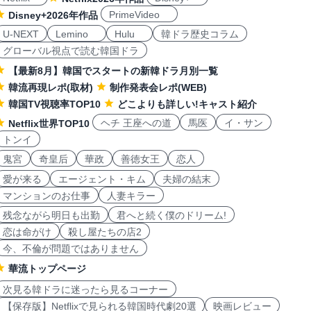
PrimeVideo
Disney+2026年作品
U-NEXT
Lemino
Hulu
韓ドラ歴史コラム
グローバル視点で読む韓国ドラ
【最新8月】韓国でスタートの新韓ドラ月別一覧
韓流再現レポ(取材)
制作発表会レポ(WEB)
韓国TV視聴率TOP10
どこよりも詳しい!キャスト紹介
ヘチ 王座への道
馬医
イ・サン
Netflix世界TOP10
トンイ
鬼宮
奇皇后
華政
善徳女王
恋人
愛が来る
エージェント・キム
夫婦の結末
マンションのお仕事
人妻キラー
残念ながら明日も出勤
君へと続く僕のドリーム!
恋は命がけ
殺し屋たちの店2
今、不倫が問題ではありません
華流トップページ
次見る韓ドラに迷ったら見るコーナー
【保存版】Netflixで見られる韓国時代劇20選
映画レビュー