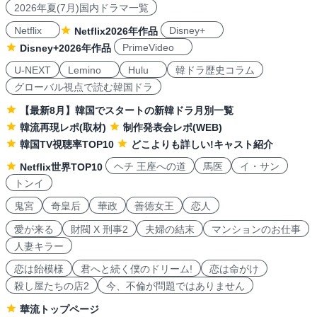
2026年夏(7月)国内ドラマ一覧
Netflix
Disney+
Netflix2026年作品
PrimeVideo
Disney+2026年作品
U-NEXT
Lemino
Hulu
韓ドラ歴史コラム
グローバル視点で読む韓国ドラ
【最新8月】韓国でスタートの新韓ドラ月別一覧
韓流再現レポ(取材)
制作発表会レポ(WEB)
韓国TV視聴率TOP10
どこよりも詳しい!キャスト紹介
ヘチ 王座への道
馬医
イ・サン
Netflix世界TOP10
トンイ
鬼宮
奇皇后
華政
善徳女王
恋人
愛が来る
財閥 X 刑事2
夫婦の結末
マンションのお仕事
人妻キラー
恋は飴模様
君へと続く僕のドリーム!
恋は命がけ
殺し屋たちの店2
今、不倫が問題ではありません
華流トップページ