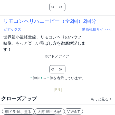
リモコンヘリハニービー（全2回）
2回分
ビデックス
動画視聴サイトへ
世界最小最軽量級、リモコンヘリのハウツー
映像。もっと楽しい飛ばし方を徹底解説しま
す！
©アドメディア
1
件中
1
～
1
件を表示しています。
[PR]
クローズアップ
もっと見る
朝ドラ:風、薫る
大河:豊臣兄弟!
VIVANT