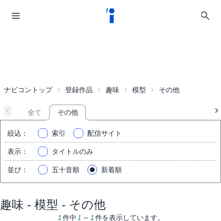
ナビコントップ
登録作品
趣味
模型
その他
全て
その他
絞込
：
索引
配信サイト
表示
：
タイトルのみ
並び
：
五十音順
新着順
趣味 - 模型 - その他
1
件中
1
～
1
件を表示しています。