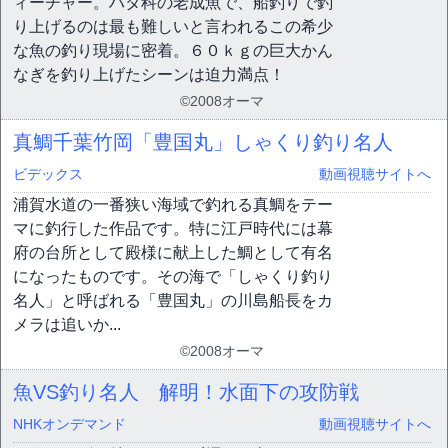
ィーチャー。ハタ科の老成魚で、船釣りで釣
り上げるのは最も難しいと言われるこの希少
な魚の釣り現場に密着。６０ｋｇの巨大かん
なぎを釣り上げたシーンは迫力満点！
©2008オーマ
真鯛千葉竹岡「豊国丸」しゃくり釣り名人
ビデックス
動画視聴サイトへ
浦賀水道の一番狭い海域で釣れる真鯛をテー
マに釣行した作品です。特に江戸時代には幕
府の台所として殿様に献上した鯛として有名
になったものです。その海で「しゃくり釣り
名人」と呼ばれる「豊国丸」の川島船長をカ
メラは追いか...
©2008オーマ
魚VS釣り名人 解明！水面下の攻防戦
NHKオンデマンド
動画視聴サイトへ