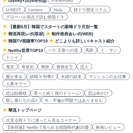
PrimeVideo
Disney+2026年作品
U-NEXT
Lemino
Hulu
韓ドラ歴史コラム
グローバル視点で読む韓国ドラ
【最新8月】韓国でスタートの新韓ドラ月別一覧
韓流再現レポ(取材)
制作発表会レポ(WEB)
韓国TV視聴率TOP10
どこよりも詳しい!キャスト紹介
ヘチ 王座への道
馬医
イ・サン
Netflix世界TOP10
トンイ
鬼宮
奇皇后
華政
善徳女王
恋人
愛が来る
財閥 X 刑事2
夫婦の結末
マンションのお仕事
人妻キラー
恋は飴模様
君へと続く僕のドリーム!
恋は命がけ
殺し屋たちの店2
今、不倫が問題ではありません
華流トップページ
次見る韓ドラに迷ったら見るコーナー
【保存版】Netflixで見られる韓国時代劇20選
映画レビュー