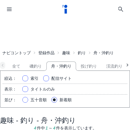
ナビコントップ
登録作品
趣味
釣り
舟・沖釣り
全て
磯釣り
舟・沖釣り
投げ釣り
渓流釣り
絞込
：
索引
配信サイト
表示
：
タイトルのみ
並び
：
五十音順
新着順
趣味 - 釣り - 舟・沖釣り
4
件中
1
～
4
件を表示しています。