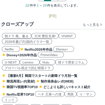
22
件中
1
～
10
件を表示しています。
[PR]
クローズアップ
もっと見る
朝ドラ:風、薫る
大河:豊臣兄弟!
VIVANT
2026年夏(7月)国内ドラマ一覧
Netflix
Disney+
Netflix2026年作品
PrimeVideo
Disney+2026年作品
U-NEXT
Lemino
Hulu
韓ドラ歴史コラム
グローバル視点で読む韓国ドラ
【最新8月】韓国でスタートの新韓ドラ月別一覧
韓流再現レポ(取材)
制作発表会レポ(WEB)
韓国TV視聴率TOP10
どこよりも詳しい!キャスト紹介
ヘチ 王座への道
馬医
イ・サン
Netflix世界TOP10
トンイ