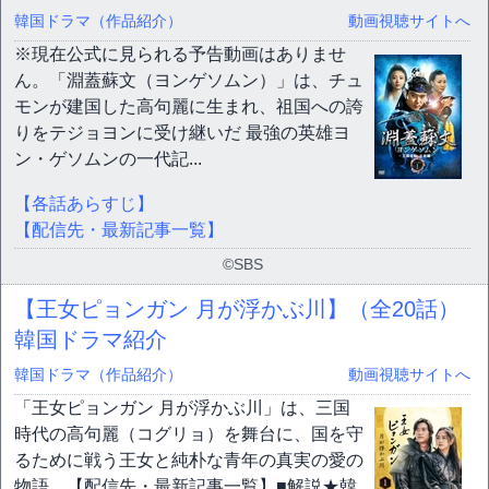
韓国ドラマ（作品紹介）
動画視聴サイトへ
※現在公式に見られる予告動画はありませ
ん。「淵蓋蘇文（ヨンゲソムン）」は、チュ
モンが建国した高句麗に生まれ、祖国への誇
りをテジョヨンに受け継いだ 最強の英雄ヨ
ン・ゲソムンの一代記...
【各話あらすじ】
【配信先・最新記事一覧】
©SBS
【王女ピョンガン 月が浮かぶ川】（全20話）
韓国ドラマ紹介
韓国ドラマ（作品紹介）
動画視聴サイトへ
「王女ピョンガン 月が浮かぶ川」は、三国
時代の高句麗（コグリョ）を舞台に、国を守
るために戦う王女と純朴な青年の真実の愛の
物語。【配信先・最新記事一覧】■解説★韓