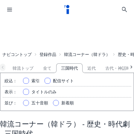
ナビコントップ
登録作品
韓流コーナー（韓ドラ）
歴史・
韓流トップ
全て
三国時代
近代
古代・神話時
絞込
：
索引
配信サイト
表示
：
タイトルのみ
並び
：
五十音順
新着順
韓流コーナー（韓ドラ） - 歴史・時代劇
- 三国時代