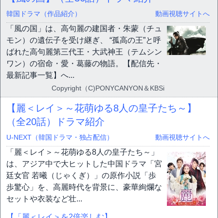
韓国ドラマ（作品紹介）
動画視聴サイトへ
「風の国」は、高句麗の建国者・朱蒙（チュ
モン）の遺伝子を受け継ぎ、 “孤高の王”と呼
ばれた高句麗第三代王・大武神王（テムシン
ワン）の宿命・愛・葛藤の物語。【配信先・
最新記事一覧】へ...
Copyright（C)PONYCANYON＆KBSi
【麗＜レイ＞～花萌ゆる8人の皇子たち～】
（全20話）ドラマ紹介
U-NEXT（韓国ドラマ・独占配信）
動画視聴サイトへ
「麗＜レイ＞～花萌ゆる8人の皇子たち～」
は、アジア中で大ヒットした中国ドラマ「宮
廷女官 若曦（じゃくぎ）」の原作小説「歩
歩驚心」を、高麗時代を背景に、豪華絢爛な
セットや衣装など壮...
【「麗＜レイ＞を2倍楽しむ】