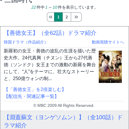
22
件中
1
～
10
件を表示しています。
1
2
【善徳女王】（全62話）ドラマ紹介
韓国ドラマ（作品紹介）
動画視聴サイトへ
新羅初の女王・善徳の波乱の生涯を描いた歴
史大作。24代真興（チヌン）王から27代善
徳（ソンドク）女王までの激動の新羅を舞台
にして、“人”をテーマに、壮大なストーリー
と、250億ウォンの制...
【「善徳女王」を2倍楽しむ】
【配信先・関連記事一覧】
© MBC 2009 All Rights Reserved.
【淵蓋蘇文（ヨンゲソムン）】（全100話）ド
ラマ紹介