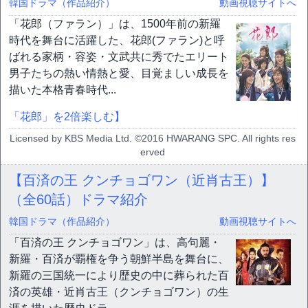
韓国ドラマ（作品紹介）
動画視聴サイトへ
「花郎（ファラン）」は、1500年前の新羅
時代を舞台に活躍した、花郎(ファラン)と呼
ばれる家柄・容姿・文武共に秀でたエリート
男子たちの熱い情熱と愛、目覚ましい成長を
描いた本格青春時代...
「花郎」を2倍楽しむ】
Licensed by KBS Media Ltd. ©2016 HWARANG SPC. All rights res
erved
【百済の王 クンチョゴワン（近肖古王）】
（全60話）ドラマ紹介
韓国ドラマ（作品紹介）
動画視聴サイトへ
「百済の王 クンチョゴワン」は、高句麗・
新羅・百済が覇権を争う朝鮮半島を舞台に、
新羅の三国統一により歴史の中に葬られた百
済の英雄・近肖古王（クンチョゴワン）の生