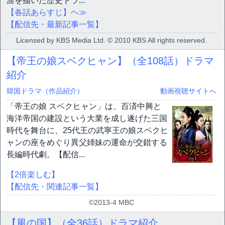
涯を描いた歴史ドラ...
【各話あらすじ】ヘ≫
【配信先・最新記事一覧】
Licensed by KBS Media Ltd. © 2010 KBS All rights reserved.
【帝王の娘スベクヒャン】（全108話）ドラマ
紹介
韓国ドラマ（作品紹介）
動画視聴サイトへ
「帝王の娘 スベクヒャン」は、百済中興と
海洋帝国の建設という大業を成し遂げた三国
時代を舞台に、25代王の武寧王の娘スベクヒ
ャンの座をめぐり異父姉妹の運命が交錯する
長編時代劇。【配信...
【2倍楽しむ】
【配信先・関連記事一覧】
©2013-4 MBC
【風の国】（全36話）ドラマ紹介