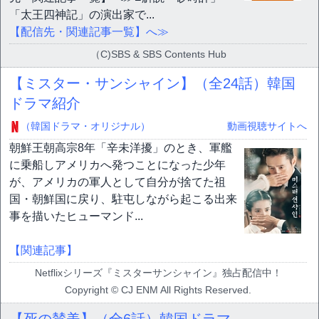
「太王四神記」の演出家で...
【配信先・関連記事一覧】へ≫
（C)SBS & SBS Contents Hub
【ミスター・サンシャイン】（全24話）韓国
ドラマ紹介
（韓国ドラマ・オリジナル）
動画視聴サイトへ
朝鮮王朝高宗8年「辛未洋擾」のとき、軍艦
に乗船しアメリカへ発つことになった少年
が、アメリカの軍人として自分が捨てた祖
国・朝鮮国に戻り、駐屯しながら起こる出来
事を描いたヒューマンド...
【関連記事】
Netflixシリーズ『ミスターサンシャイン』独占配信中！
Copyright © CJ ENM All Rights Reserved.
【死の賛美】（全6話）韓国ドラマ