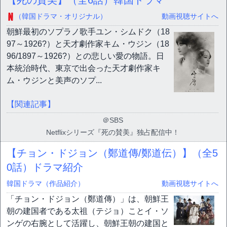
（韓国ドラマ・オリジナル）
動画視聴サイトへ
朝鮮最初のソプラノ歌手ユン・シムドク（18
97～1926?）と天才劇作家キム・ウジン（18
96/1897～1926?）との悲しい愛の物語。日
本統治時代、東京で出会った天才劇作家キ
ム・ウジンと美声のソプ...
【関連記事】
＠SBS
Netflixシリーズ『死の賛美』独占配信中！
【チョン・ドジョン（鄭道傳/鄭道伝）】（全5
0話）ドラマ紹介
韓国ドラマ（作品紹介）
動画視聴サイトへ
「チョン・ドジョン（鄭道傳）」は、朝鮮王
朝の建国者である太祖（テジョ）ことイ・ソ
ンゲの右腕として活躍し、朝鮮王朝の建国と