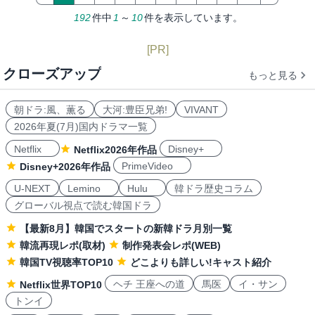
192
件中
1
～
10
件を表示しています。
[PR]
クローズアップ
もっと見る
朝ドラ:風、薫る
大河:豊臣兄弟!
VIVANT
2026年夏(7月)国内ドラマ一覧
Netflix
Disney+
Netflix2026年作品
PrimeVideo
Disney+2026年作品
U-NEXT
Lemino
Hulu
韓ドラ歴史コラム
グローバル視点で読む韓国ドラ
【最新8月】韓国でスタートの新韓ドラ月別一覧
韓流再現レポ(取材)
制作発表会レポ(WEB)
韓国TV視聴率TOP10
どこよりも詳しい!キャスト紹介
ヘチ 王座への道
馬医
イ・サン
Netflix世界TOP10
トンイ