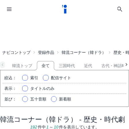
ナビコントップ
登録作品
韓流コーナー（韓ドラ）
歴史・
韓流トップ
全て
三国時代
近代
古代・神話時
絞込
：
索引
配信サイト
表示
：
タイトルのみ
並び
：
五十音順
新着順
韓流コーナー（韓ドラ） - 歴史・時代劇
192
件中
1
～
10
件を表示しています。