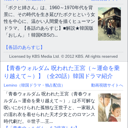
「ボクヒ姉さん」は、1960～1970年代を背
景に、その時代を生き延びたボクヒという女
性を中心に、温かい人間愛を描くヒューマン
ドラマ。【各話のあらすじ】■解説★韓国版
「おしん」！韓国KBSの...
【各話のあらすじ】
Licensed by KBS Media Ltd. © 2012 KBS. All rights reserved
【青春ウォルダム 呪われた王宮（～運命を乗
り越えて～）】（全20話）韓国ドラマ紹介
Lemino（韓国ドラマ・独占配信）
動画視聴サイトへ
「青春ウォルダム 呪われた王宮（青春ウォ
ルダム～運命を乗り越えて～）」は不可解な
呪いにかけられた孤独な王世子と、一家殺人
の濡れ衣を着せられた天才少女とのロマンス
時代劇だ。※世子…王...