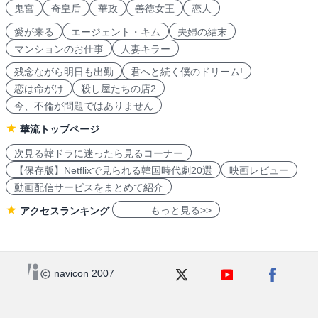
鬼宮
奇皇后
華政
善徳女王
恋人
愛が来る
エージェント・キム
夫婦の結末
マンションのお仕事
人妻キラー
残念ながら明日も出勤
君へと続く僕のドリーム!
恋は命がけ
殺し屋たちの店2
今、不倫が問題ではありません
華流トップページ
次見る韓ドラに迷ったら見るコーナー
【保存版】Netflixで見られる韓国時代劇20選
映画レビュー
動画配信サービスをまとめて紹介
もっと見る>>
アクセスランキング
navicon 2007