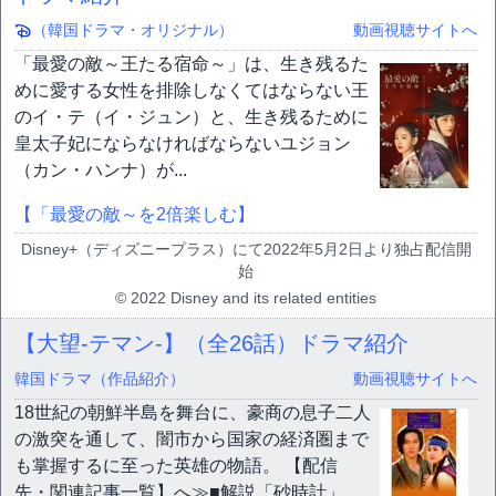
（韓国ドラマ・オリジナル）
動画視聴サイトへ
「最愛の敵～王たる宿命～」は、生き残るた
めに愛する女性を排除しなくてはならない王
のイ・テ（イ・ジュン）と、生き残るために
皇太子妃にならなければならないユジョン
（カン・ハンナ）が...
【「最愛の敵～を2倍楽しむ】
Disney+（ディズニープラス）にて2022年5月2日より独占配信開
始
© 2022 Disney and its related entities
【大望-テマン-】（全26話）ドラマ紹介
韓国ドラマ（作品紹介）
動画視聴サイトへ
18世紀の朝鮮半島を舞台に、豪商の息子二人
の激突を通して、闇市から国家の経済圏まで
も掌握するに至った英雄の物語。 【配信
先・関連記事一覧】へ≫■解説「砂時計」