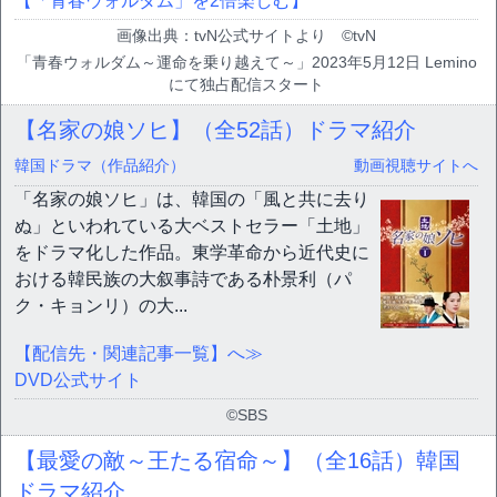
【「青春ウォルダム」を2倍楽しむ】
画像出典：tvN公式サイトより ©tvN
「青春ウォルダム～運命を乗り越えて～」2023年5月12日 Lemino
にて独占配信スタート
【名家の娘ソヒ】（全52話）ドラマ紹介
韓国ドラマ（作品紹介）
動画視聴サイトへ
「名家の娘ソヒ」は、韓国の「風と共に去り
ぬ」といわれている大ベストセラー「土地」
をドラマ化した作品。東学革命から近代史に
おける韓民族の大叙事詩である朴景利（パ
ク・キョンリ）の大...
【配信先・関連記事一覧】へ≫
DVD公式サイト
©SBS
【最愛の敵～王たる宿命～】（全16話）韓国
ドラマ紹介