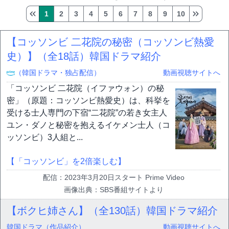
1
2
3
4
5
6
7
8
9
10
【コッソンビ 二花院の秘密（コッソンビ熱愛
史）】（全18話）韓国ドラマ紹介
（韓国ドラマ・独占配信）
動画視聴サイトへ
「コッソンビ 二花院（イファウォン）の秘
密」（原題：コッソンビ熱愛史）は、科挙を
受ける士人専門の下宿“二花院”の若き女主人
ユン・ダノと秘密を抱えるイケメン士人（コ
ッソンビ）3人組と...
【「コッソンビ」を2倍楽しむ】
配信：2023年3月20日スタート Prime Video
画像出典：SBS番組サイトより
【ボクヒ姉さん】（全130話）韓国ドラマ紹介
韓国ドラマ（作品紹介）
動画視聴サイトへ