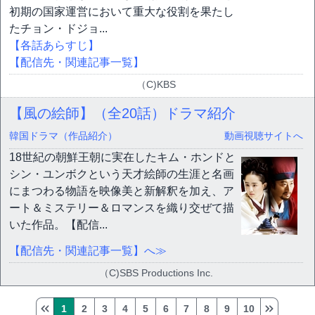
初期の国家運営において重大な役割を果たし
たチョン・ドジョ...
【各話あらすじ】
【配信先・関連記事一覧】
（C)KBS
【風の絵師】（全20話）ドラマ紹介
韓国ドラマ（作品紹介）
動画視聴サイトへ
18世紀の朝鮮王朝に実在したキム・ホンドと
シン・ユンボクという天才絵師の生涯と名画
にまつわる物語を映像美と新解釈を加え、ア
ート＆ミステリー＆ロマンスを織り交ぜて描
いた作品。【配信...
【配信先・関連記事一覧】へ≫
（C)SBS Productions Inc.
1
2
3
4
5
6
7
8
9
10