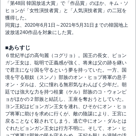
「第48回 韓国放送大賞」で「作品賞」のほか、キム・ソ
ヒョンが「女性演技者賞」と「人気演技者賞」の二冠を
獲得した。
同賞は、2020年6月1日～2021年5月31日までの韓国地上
波放送240作品を対象にした賞。
■あらすじ
６世紀半ばの高句麗（コグリョ）。国王の長女、ピョン
ガン王女は、聡明で正義感が強く、将来は父の跡を継い
で君主になり国を守るという夢を持っていた。一方、国
境を守る順奴（スンノ）部族のオン・ヒョプ将軍の息子
オン・ダルは、父に憧れる無邪気なわんぱく少年だ。朝
廷では強大な力を持つ桂婁（ケル）部族のコ・ウォンピ
ョがほかの２部族と結託し、王座を奪おうとしていた。
ヨン王妃はピョンガン王女を連れ、ひそかにオン・ヒョ
プ将軍に助けを求めに行くが、敵の陰謀により、王宮に
戻ることなく殺されてしまう。逃亡中にオン・ダルとは
ぐれたピョンガン王女は行方不明に。そして、オン・ヒ
ョプ将軍は部族の民を守るため、王妃を殺した逆賊の汚