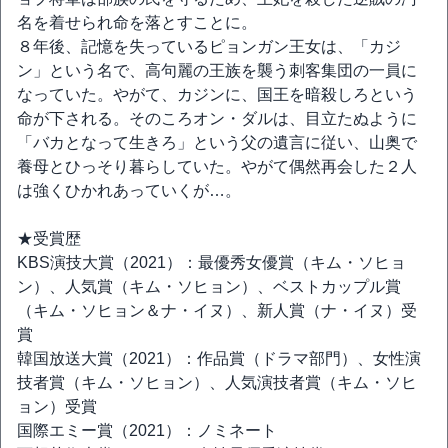
名を着せられ命を落とすことに。
８年後、記憶を失っているピョンガン王女は、「カジ
ン」という名で、高句麗の王族を襲う刺客集団の一員に
なっていた。やがて、カジンに、国王を暗殺しろという
命が下される。そのころオン・ダルは、目立たぬように
「バカとなって生きろ」という父の遺言に従い、山奥で
養母とひっそり暮らしていた。やがて偶然再会した２人
は強くひかれあっていくが…。
★受賞歴
KBS演技大賞（2021）：最優秀女優賞（キム・ソヒョ
ン）、人気賞（キム・ソヒョン）、ベストカップル賞
（キム・ソヒョン＆ナ・イヌ）、新人賞（ナ・イヌ）受
賞
韓国放送大賞（2021）：作品賞（ドラマ部門）、女性演
技者賞（キム・ソヒョン）、人気演技者賞（キム・ソヒ
ョン）受賞
国際エミー賞（2021）：ノミネート