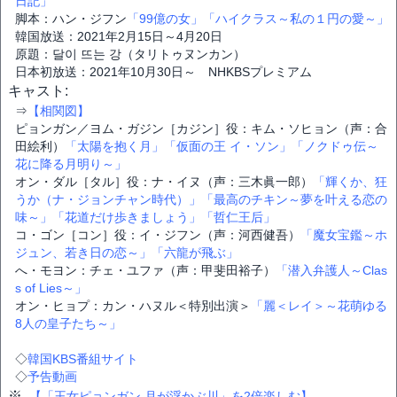
日記」
脚本：ハン・ジフン
「99億の女」
「ハイクラス～私の１円の愛～」
韓国放送：2021年2月15日～4月20日
原題：달이 뜨는 강（タリトゥヌンカン）
日本初放送：2021年10月30日～ NHKBSプレミアム
キャスト:
⇒
【相関図】
ピョンガン／ヨム・ガジン［カジン］役：キム・ソヒョン（声：合
田絵利）
「太陽を抱く月」
「仮面の王 イ・ソン」
「ノクドゥ伝～
花に降る月明り～」
オン・ダル［タル］役：ナ・イヌ（声：三木眞一郎）
「輝くか、狂
うか（ナ・ジョンチャン時代）」
「最高のチキン～夢を叶える恋の
味～」
「花道だけ歩きましょう」
「哲仁王后」
コ・ゴン［コン］役：イ・ジフン（声：河西健吾）
「魔女宝鑑～ホ
ジュン、若き日の恋～」
「六龍が飛ぶ」
へ・モヨン：チェ・ユファ（声：甲斐田裕子）
「潜入弁護人～Clas
s of Lies～」
オン・ヒョプ：カン・ハヌル＜特別出演＞
「麗＜レイ＞～花萌ゆる
8人の皇子たち～」
◇
韓国KBS番組サイト
◇
予告動画
※
【「王女ピョンガン 月が浮かぶ川」を2倍楽しむ】