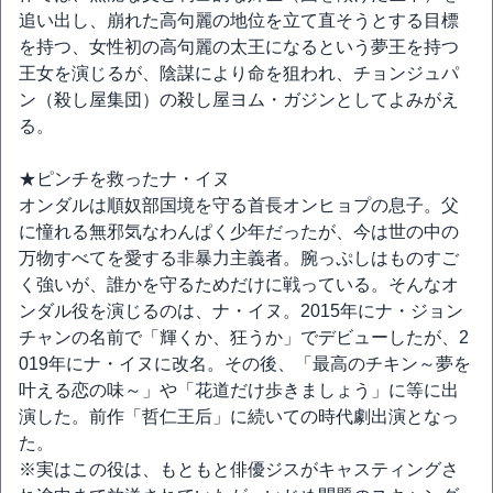
追い出し、崩れた高句麗の地位を立て直そうとする目標
を持つ、女性初の高句麗の太王になるという夢王を持つ
王女を演じるが、陰謀により命を狙われ、チョンジュパ
ン（殺し屋集団）の殺し屋ヨム・ガジンとしてよみがえ
る。
★ピンチを救ったナ・イヌ
オンダルは順奴部国境を守る首長オンヒョプの息子。父
に憧れる無邪気なわんぱく少年だったが、今は世の中の
万物すべてを愛する非暴力主義者。腕っぷしはものすご
く強いが、誰かを守るためだけに戦っている。そんなオ
ンダル役を演じるのは、ナ・イヌ。2015年にナ・ジョン
チャンの名前で「輝くか、狂うか」でデビューしたが、2
019年にナ・イヌに改名。その後、「最高のチキン～夢を
叶える恋の味～」や「花道だけ歩きましょう」に等に出
演した。前作「哲仁王后」に続いての時代劇出演となっ
た。
※実はこの役は、もともと俳優ジスがキャスティングさ