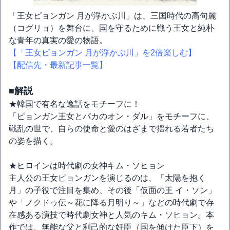
「王女ピョンガン 月が浮かぶ川」は、三国時代の高句麗
（コグリョ）を舞台に、国を守るために戦う王女と純朴
な青年の真実の愛の物語。
【「王女ピョンガン 月が浮かぶ川」を2倍楽しむ】
【配信先・最新記事一覧】
■解説
★韓国で有名な逸話をモチーフに！
「ピョンガン王女とバカのオン・ダル」をモチーフに、
戦乱の世で、自らの使命と愛のはざまで揺れる若者たち
の姿を描く。
★ヒロインは時代劇の女神キム・ソヒョン
主人公の王女ピョンガンを演じるのは、「太陽を抱く
月」の子役で注目を集め、その後「仮面の王 イ・ソン」
や「ノクドゥ伝～花に降る月明り～」などの時代劇で存
在感ある演技で時代劇女神と人気のキム・ソヒョン。本
作では、無能な父と利己的な奸臣（国を傾けた臣下）を