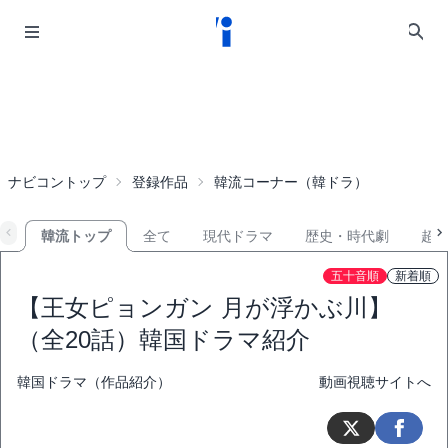
ナビコントップ
登録作品
韓流コーナー（韓ドラ）
韓流トップ
全て
現代ドラマ
歴史・時代劇
超
五十音順
新着順
【王女ピョンガン 月が浮かぶ川】
（全20話）韓国ドラマ紹介
韓国ドラマ（作品紹介）
動画視聴サイトへ