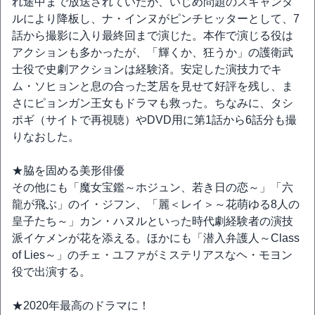
れ途中まで放送されていたが、いじめ問題のスキャンダ
ルにより降板し、ナ・インヌがピンチヒッターとして、7
話から撮影に入り最終回まで演じた。本作で演じる役は
アクションも多かったが、「輝くか、狂うか」の護衛武
士役で史劇アクションは経験済。安定した演技力でキ
ム・ソヒョンと息の合った芝居を見せて好評を残し、ま
さにピョンガン王女もドラマも救った。ちなみに、タシ
ポギ（サイトで再視聴）やDVD用に第1話から6話分も撮
りなおした。
★脇を固める美形俳優
その他にも「魔女宝鑑～ホジュン、若き日の恋～」「六
龍が飛ぶ」のイ・ジフン、「麗＜レイ＞～花萌ゆる8人の
皇子たち～」カン・ハヌルといった時代劇経験者の演技
派イケメンが花を添える。ほかにも「潜入弁護人～Class
of Lies～」のチェ・ユファがミステリアスなヘ・モヨン
役で出演する。
★2020年最高のドラマに！