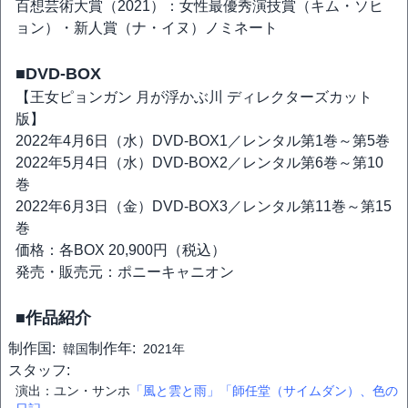
百想芸術大賞（2021）：女性最優秀演技賞（キム・ソヒ
ョン）・新人賞（ナ・イヌ）ノミネート
■DVD-BOX
【王女ピョンガン 月が浮かぶ川 ディレクターズカット
版】
2022年4月6日（水）DVD-BOX1／レンタル第1巻～第5巻
2022年5月4日（水）DVD-BOX2／レンタル第6巻～第10
巻
2022年6月3日（金）DVD-BOX3／レンタル第11巻～第15
巻
価格：各BOX 20,900円（税込）
発売・販売元：ポニーキャニオン
■作品紹介
制作国:
制作年:
韓国
2021年
スタッフ:
演出：ユン・サンホ
「風と雲と雨」
「師任堂（サイムダン）、色の