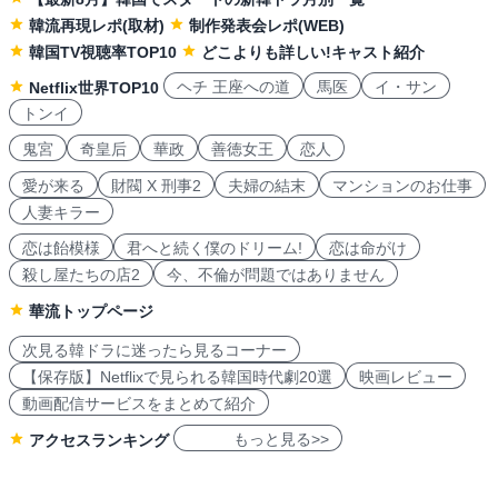
韓流再現レポ(取材)
制作発表会レポ(WEB)
韓国TV視聴率TOP10
どこよりも詳しい!キャスト紹介
ヘチ 王座への道
馬医
イ・サン
Netflix世界TOP10
トンイ
鬼宮
奇皇后
華政
善徳女王
恋人
愛が来る
財閥 X 刑事2
夫婦の結末
マンションのお仕事
人妻キラー
恋は飴模様
君へと続く僕のドリーム!
恋は命がけ
殺し屋たちの店2
今、不倫が問題ではありません
華流トップページ
次見る韓ドラに迷ったら見るコーナー
【保存版】Netflixで見られる韓国時代劇20選
映画レビュー
動画配信サービスをまとめて紹介
もっと見る>>
アクセスランキング