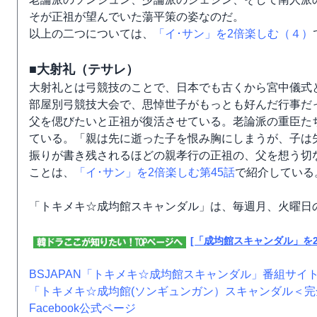
そが正祖が望んでいた蕩平策の姿なのだ。
以上の二つについては、
「イ･サン」を2倍楽しむ（４）
■大射礼（テサレ）
大射礼とは弓競技のことで、日本でも古くから宮中儀式
部屋別弓競技大会で、思悼世子がもっとも好んだ行事だ
父を偲びたいと正祖が復活させている。老論派の重臣た
ている。「親は先に逝った子を恨み胸にしまうが、子は
振りが書き残されるほどの親孝行の正祖の、父を想う切
ことは、
「イ･サン」を2倍楽しむ第45話
で紹介している
「トキメキ☆成均館スキャンダル」は、毎週月、火曜日の
[「成均館スキャンダル」を
BSJAPAN「トキメキ☆成均館スキャンダル」番組サイ
「トキメキ☆成均館(ソンギュンガン）スキャンダル＜
Facebook公式ページ