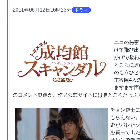
2011年06月12日16時23分
ドラマ
ユニの秘密
けて飛び出
かげで救わ
ところに運
のもうひと
主役陣4人
ますます面
のコメント動画が、作品公式サイトには見どころたっぷ
チョン博士
もらえない
密がバレた
を買って出
サレ）で優