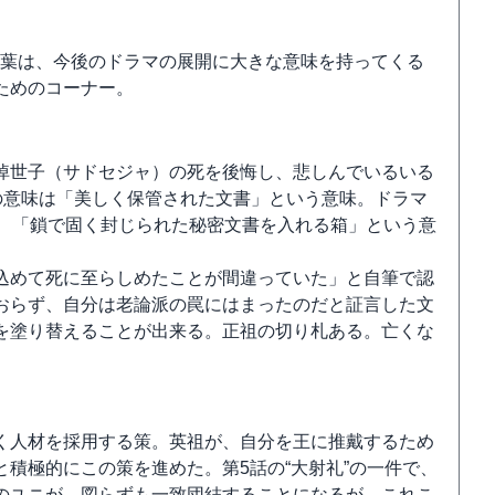
つの言葉は、今後のドラマの展開に大きな意味を持ってくる
ためのコーナー。
悼世子（サドセジャ）の死を後悔し、悲しんでいるいる
の意味は「美しく保管された文書」という意味。ドラマ
は、「鎖で固く封じられた秘密文書を入れる箱」という意
込めて死に至らしめたことが間違っていた」と自筆で認
おらず、自分は老論派の罠にはまったのだと証言した文
を塗り替えることが出来る。正祖の切り札ある。亡くな
く人材を採用する策。英祖が、自分を王に推戴するため
積極的にこの策を進めた。第5話の“大射礼”の一件で、
のユニが、図らずも一致団結することになるが、これこ