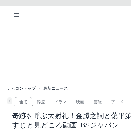
ナビコントップ
最新ニュース
全て
韓流
ドラマ
映画
芸能
アニメ
奇跡を呼ぶ大射礼！金縢之詞と蕩平策
すじと見どころ動画ｰBSジャパン