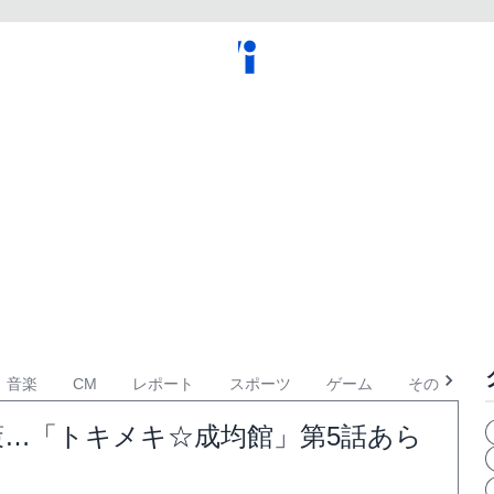
音楽
CM
レポート
スポーツ
ゲーム
その他
…「トキメキ☆成均館」第5話あら