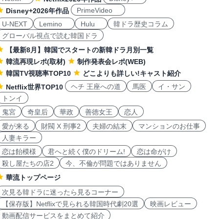
PrimeVideo
Disney+2026年作品
U-NEXT
Lemino
Hulu
韓ドラ歴史コラム
グローバル視点で読む韓国ドラ
【最新8月】韓国でスタートの新韓ドラ月別一覧
韓流再現レポ(取材)
制作発表会レポ(WEB)
韓国TV視聴率TOP10
どこよりも詳しい!キャスト紹介
ヘチ 王座への道
馬医
イ・サン
Netflix世界TOP10
トンイ
鬼宮
奇皇后
華政
善徳女王
恋人
愛が来る
財閥 X 刑事2
夫婦の結末
マンションのお仕事
人妻キラー
恋は飴模様
君へと続く僕のドリーム!
恋は命がけ
殺し屋たちの店2
今、不倫が問題ではありません
華流トップページ
次見る韓ドラに迷ったら見るコーナー
【保存版】Netflixで見られる韓国時代劇20選
映画レビュー
動画配信サービスをまとめて紹介