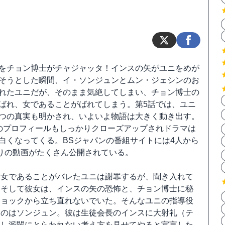
をチョン博士がチャジャッタ！インスの矢がユニをめが
そうとした瞬間、イ・ソンジュンとムン・ジェシンのお
れたユニだが、そのまま気絶してしまい、チョン博士の
ばれ、女であることがばれてしまう。第5話では、ユニ
つの真実も明かされ、いよいよ物語は大きく動き出す。
のプロフィールもしっかりクローズアップされドラマは
白くなってくる。BSジャパンの番組サイトには4人から
りの動画がたくさん公開されている。
に女であることがバレたユニは謝罪するが、聞き入れて
。そして彼女は、インスの矢の恐怖と、チョン博士に秘
ショックから立ち直れないでいた。そんなユニの指導役
たのはソンジュン。彼は生徒会長のインスに大射礼（テ
勝し派閥にとらわれない考え方を見せてやると宣言した