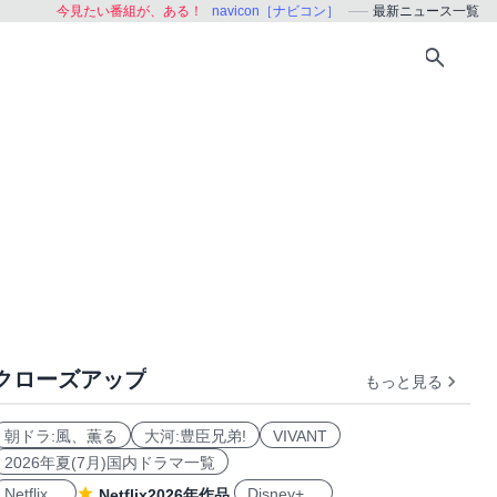
今見たい番組が、ある！
navicon［ナビコン］
最新ニュース一覧
クローズアップ
もっと見る
朝ドラ:風、薫る
大河:豊臣兄弟!
VIVANT
2026年夏(7月)国内ドラマ一覧
Netflix
Disney+
Netflix2026年作品