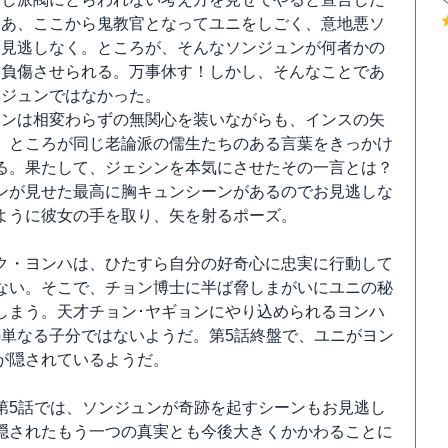
さあ、ここから鬼教官となってユニをしごく、意地悪ソ
お見逃しなく。ところが、そんなソンジュンが何者かの
を負傷させられる。万事休す！しかし、そんなことであ
ンジュンではなかった。
シンは相変わらずの無関心を装いながらも、インスの矢
。ところが同じ老論派の儒生たちのある言葉をきっかけ
る。果たして、ジェシンを本気にさせたその一言とは？
ンが見せた最高に胸キュンシーンがあるのでお見逃しな
ように彼女の手を取り、矢を射るポーズ。
ク・ヨンハは、ひたすら自分の好奇心に忠実に行動して
ない。そこで、チョン博士に半ば脅しまがいにユニの秘
しまう。天才チョン･ヤギョンにやり込められるヨンハ
の単なる子分ではないようだ。第5話終盤で、ユニがヨン
が隠されているようだ。
第5話では、ソンジュンが奇跡を起すシーンもお見逃し
隠されたもう一つの真実とも今後大きくかかわることに