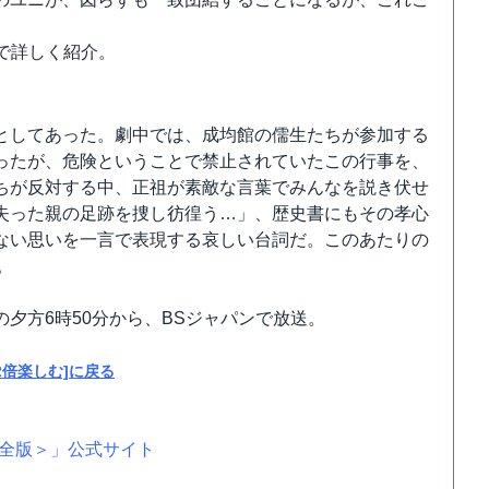
で詳しく紹介。
としてあった。劇中では、成均館の儒生たちが参加する
ったが、危険ということで禁止されていたこの行事を、
ちが反対する中、正祖が素敵な言葉でみんなを説き伏せ
失った親の足跡を捜し彷徨う…」、歴史書にもその孝心
ない思いを一言で表現する哀しい台詞だ。このあたりの
。
夕方6時50分から、BSジャパンで放送。
2倍楽しむ]に戻る
ト
完全版＞」公式サイト