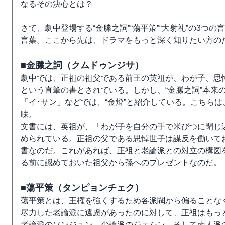
なるその決心とは？
さて、劇中登場する“金縢之詞”“蕩平策”“大射礼”の3
言葉。ここから先は、ドラマをもっと深く知りたい方の
■金縢之詞（クムドゥンジサ）
劇中では、正祖の祖父である前王の英祖が、わが子、思
という直筆の書とされている。しかし、“金縢之詞”本来
「イ･サン」などでは、“金燈”と紹介している。こちら
味。
文書には、英祖が、「わが子を自分の手で米びつに閉じ
められている。正祖の父である思悼世子は謀反を働いて
書なのだ。これがあれば、正祖と老論派との対立の構図
る前に認めておいた祖父から孫へのプレゼントなのだ。
■蕩平策（タンピョンチェク）
蕩平策とは、王権を強くするため各派閥から偏ることな
尽力した老論派に遠慮があったのに対して、正祖はもっと
老論派のソンジュン、少論派のジェシン、そして南人派