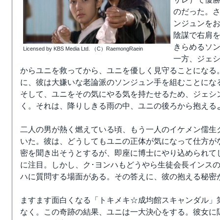
のだった。
ンジュンを
陰謀で右肩
きらめるソ
Licensed by KBS Media Ltd. （C）RaemongRaein
一方、ジェ
からユニを救ってから、ユニを優しく見守ることになる
に、彼は大嫌いな老論派のソンジュン手を組むことにな
そして、ユニをその気にやる気を持たせるため、ジェシ
く。それは、降りしきる雨の中、ユニの後ろから抱える
二人の男が熱く燃えている頃、もう一人のイケメン儒生
いた。彼は、どうしてもユニの正体が気になって仕方が
密を聞き出そうとするが、即座に博士にやり込められて
に注目。しかし、ク･ヨンハもどうやら生徒会長インス
ハに質問する場面がある。その答えに、彼の抱える秘密
ますます面白くなる「トキメキ☆成均館スキャンダル」
なく。この奇跡の結果、ユニは一大決心をする。彼女に