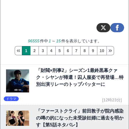
96555
件中
1
～
15
件を表示しています。
1
2
3
4
5
6
7
8
9
10
「財閥×刑事2」シーズン1最終黒幕クァ
ク・シヤンが帰還！囚人服姿で再登場…特
別出演リレーのトップバッターに
ドラマ
[12時23分]
「ファーストクライ」前田敦子が院内感染
の噂の的になった未受診妊婦に過去を明か
す【第5話ネタバレ】