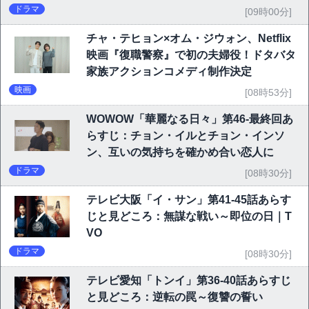
ドラマ
[09時00分]
チャ・テヒョン×オム・ジウォン、Netflix
映画『復職警察』で初の夫婦役！ドタバタ
家族アクションコメディ制作決定
映画
[08時53分]
WOWOW「華麗なる日々」第46-最終回あ
らすじ：チョン・イルとチョン・インソ
ン、互いの気持ちを確かめ合い恋人に
ドラマ
[08時30分]
テレビ大阪「イ・サン」第41-45話あらす
じと見どころ：無謀な戦い～即位の日｜T
VO
ドラマ
[08時30分]
テレビ愛知「トンイ」第36-40話あらすじ
と見どころ：逆転の罠～復讐の誓い