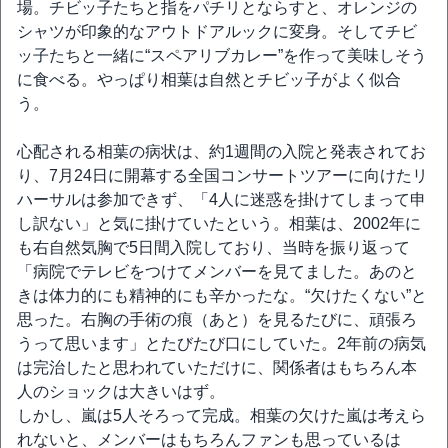
場。チビッ子たちと指をパチリとならすと、オレンジの
シャツが印象的なアウトドアルックに変身。そしてチビ
ッ子たちと一緒に“スペアリブカレー”を作って美味しそう
に食べる。やっぱり相葉は自然とチビッ子がよく似合
う。
心配される相葉の病状は、約1週間の入院と発表されてお
り、7月24日に開幕する全国コンサートツアーに向けたリ
ハーサルは参加できず、「4人に迷惑を掛けてしまって申
し訳ない」と気に掛けていたという。相葉は、2002年に
も右自然気胸で5日間入院しており、当時を振り返って
「病院でテレビをつけてメンバーを見てました。あのと
きは体力的にも精神的にも辛かったな。“欠けたくない”と
思った。右胸の手術の痕（あと）を見るたびに、頑張ろ
うって思います」とたびたび口にしていた。2年前の病気
は完治したと思われていただけに、関係者はもちろん本
人のショックは大きいはず。
しかし、嵐は5人そろって完成。相葉の欠けた嵐は考えら
れないと、メンバーはもちろんファンも思っているは