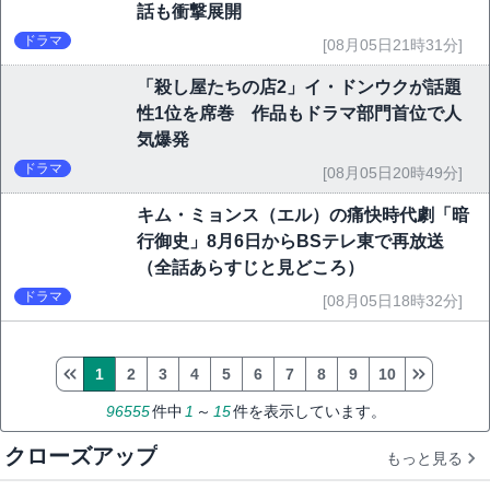
話も衝撃展開
ドラマ
[08月05日21時31分]
「殺し屋たちの店2」イ・ドンウクが話題
性1位を席巻 作品もドラマ部門首位で人
気爆発
ドラマ
[08月05日20時49分]
キム・ミョンス（エル）の痛快時代劇「暗
行御史」8月6日からBSテレ東で再放送
（全話あらすじと見どころ）
ドラマ
[08月05日18時32分]
1
2
3
4
5
6
7
8
9
10
96555
件中
1
～
15
件を表示しています。
クローズアップ
もっと見る