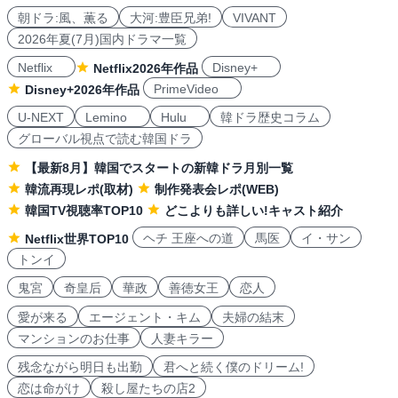
朝ドラ:風、薫る
大河:豊臣兄弟!
VIVANT
2026年夏(7月)国内ドラマ一覧
Netflix
Disney+
Netflix2026年作品
PrimeVideo
Disney+2026年作品
U-NEXT
Lemino
Hulu
韓ドラ歴史コラム
グローバル視点で読む韓国ドラ
【最新8月】韓国でスタートの新韓ドラ月別一覧
韓流再現レポ(取材)
制作発表会レポ(WEB)
韓国TV視聴率TOP10
どこよりも詳しい!キャスト紹介
ヘチ 王座への道
馬医
イ・サン
Netflix世界TOP10
トンイ
鬼宮
奇皇后
華政
善徳女王
恋人
愛が来る
エージェント・キム
夫婦の結末
マンションのお仕事
人妻キラー
残念ながら明日も出勤
君へと続く僕のドリーム!
恋は命がけ
殺し屋たちの店2