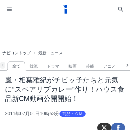
ナビコントップ
最新ニュース
全て
韓流
ドラマ
映画
芸能
アニメ
音
嵐・相葉雅紀がチビッ子たちと元気
に“スペアリブカレー”作り！ハウス食
品新CM動画公開開始！
2011年07月01日10時53分
商品・ＣＭ