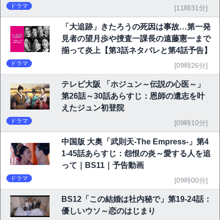
ドラマ
[11時31分]
「大追跡」きたろうの死因は事故…第一発
見者の望月歩や捜査一課長の遠藤憲一まで
揃って炎上【第3話ネタバレと第4話予告】
ドラマ
[09時26分]
テレビ大阪 「ホジュン～伝説の心医～」
第26話～30話あらすじ：恩師の遺志を叶
えたジュン初登院
ドラマ
[09時10分]
中国版 大奥「武則天-The Empress-」第4
1-45話あらすじ：怨恨の炎～愛する人を追
って｜BS11｜予告動画
ドラマ
[09時00分]
BS12「この結婚は社内秘で」第19-24話：
優しいウソ～恋のはじまり