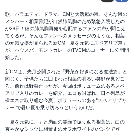
歌、バラエティ、ドラマ、CMと大活躍の嵐、そんな嵐の
メンバー・相葉雅紀が自然肺気胸のため緊急入院したの
が28日！彼の肺気胸再発を心配するファンの声が聞こえ
てくるが、そんなファンへのメッセージのような、相葉
の元気な姿が見られる新CM「夏を元気にスペアリブ篇」
が、ハウスバーモントカレーのTVCMのコーナーに公開開
始した。
新CMは、先月公開された「野菜が好きになる魔法篇」と
同じく、子供たちに囲まれた相葉の明るい笑顔が見どこ
ろ。前作は野菜だったが、今回はボリュームのあるスペ
アリブ入りのカレーを紹介。エコも叫ばれ、日本列島が
省エネに取り組む今夏、ボリュームのある“スペアリブカ
レー”で暑い夏を乗り切ろうというわけだ。
「夏を元気に。」と満面の笑顔で振り返る相葉は、白の
爽やかなシャツに相葉丈のオフホワイトのパンツで登