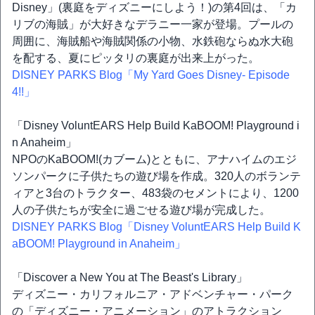
Disney」(裏庭をディズニーにしよう！)の第4回は、「カ
リブの海賊」が大好きなデラニー一家が登場。プールの
周囲に、海賊船や海賊関係の小物、水鉄砲ならぬ水大砲
を配する、夏にピッタリの裏庭が出来上がった。
DISNEY PARKS Blog「My Yard Goes Disney- Episode
4!!」
「Disney VoluntEARS Help Build KaBOOM! Playground i
n Anaheim」
NPOのKaBOOM!(カブーム)とともに、アナハイムのエジ
ソンパークに子供たちの遊び場を作成。320人のボランテ
ィアと3台のトラクター、483袋のセメントにより、1200
人の子供たちが安全に過ごせる遊び場が完成した。
DISNEY PARKS Blog「Disney VoluntEARS Help Build K
aBOOM! Playground in Anaheim」
「Discover a New You at The Beast's Library」
ディズニー・カリフォルニア・アドベンチャー・パーク
の「ディズニー・アニメーション」のアトラクション