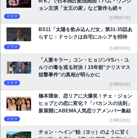
el K」で日本独占配信開始！ハム・ウンジ
ョン主演「女王の家」など新作も続々
ドラマ
[15時57分]
BS11「太陽を飲み込んだ女」第31-35話あ
らすじ：ドゥシクは自宅にルシアを招待
ドラマ
[14時24分]
「人妻キラー」コン・ヒョジンVSハ・ユ
ルリの毒を巡る対決！15年前“クリスマス
狙撃事件”の真相が明らかに
ドラマ
[13時34分]
橋本環奈、恋リアに大爆笑！チェ・ジョン
ヒョプとの恋に変化？「バカンスの法則」
新展開にABEMA人気恋リアメンバー集結
ドラマ
[13時18分]
チョン・ヘイン“飴（ヨッ）のように甘く