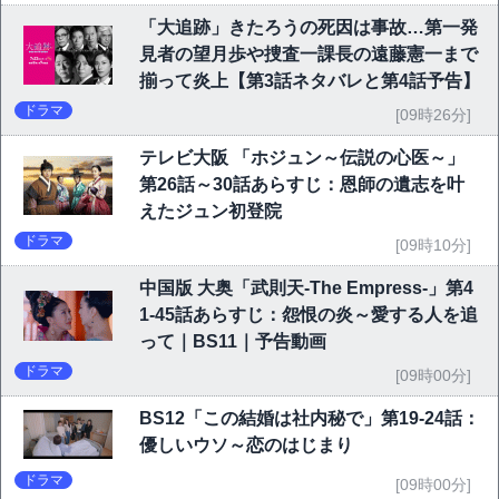
「大追跡」きたろうの死因は事故…第一発
見者の望月歩や捜査一課長の遠藤憲一まで
揃って炎上【第3話ネタバレと第4話予告】
ドラマ
[09時26分]
テレビ大阪 「ホジュン～伝説の心医～」
第26話～30話あらすじ：恩師の遺志を叶
えたジュン初登院
ドラマ
[09時10分]
中国版 大奥「武則天-The Empress-」第4
1-45話あらすじ：怨恨の炎～愛する人を追
って｜BS11｜予告動画
ドラマ
[09時00分]
BS12「この結婚は社内秘で」第19-24話：
優しいウソ～恋のはじまり
ドラマ
[09時00分]