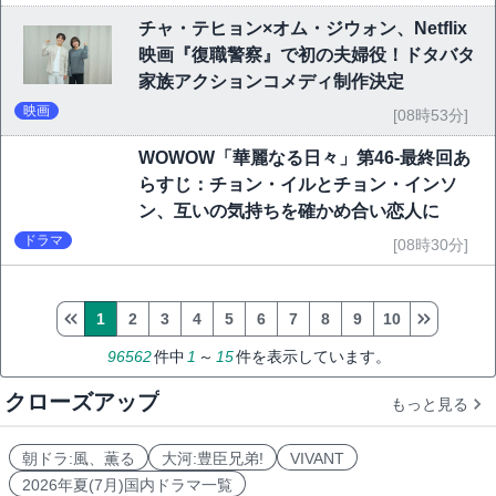
チャ・テヒョン×オム・ジウォン、Netflix
映画『復職警察』で初の夫婦役！ドタバタ
家族アクションコメディ制作決定
映画
[08時53分]
WOWOW「華麗なる日々」第46-最終回あ
らすじ：チョン・イルとチョン・インソ
ン、互いの気持ちを確かめ合い恋人に
ドラマ
[08時30分]
1
2
3
4
5
6
7
8
9
10
96562
件中
1
～
15
件を表示しています。
クローズアップ
もっと見る
朝ドラ:風、薫る
大河:豊臣兄弟!
VIVANT
2026年夏(7月)国内ドラマ一覧