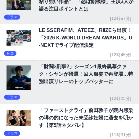
粘り強い作品” 「恋は飴模様」主演3人が
語る注目ポイントとは
ドラマ
[12時57分]
LE SSERAFIM、ATEEZ、RIIZEら出演！
「2026 K-WORLD DREAM AWARDS」U
-NEXTでライブ配信決定
音楽
[12時45分]
「財閥×刑事2」シーズン1最終黒幕クァ
ク・シヤンが帰還！囚人服姿で再登場…特
別出演リレーのトップバッターに
ドラマ
[12時23分]
「ファーストクライ」前田敦子が院内感染
の噂の的になった未受診妊婦に過去を明か
す【第5話ネタバレ】
ドラマ
[11時31分]