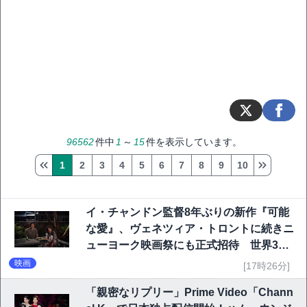
96562
件中
1
～
15
件を表示しています。
1
2
3
4
5
6
7
8
9
10
イ・チャンドン監督8年ぶりの新作『可能
な愛』、ヴェネツィア・トロントに続きニ
ューヨーク映画祭にも正式招待 世界3大
映画祭で快挙｜Netflix映画
映画
[17時26分]
「親密なリプリー」Prime Video「Chann