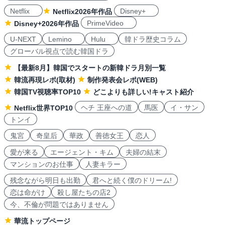
Netflix
Disney+
Netflix2026年作品
PrimeVideo
Disney+2026年作品
U-NEXT
Lemino
Hulu
韓ドラ歴史コラム
グローバル視点で読む韓国ドラ
【最新8月】韓国でスタートの新韓ドラ月別一覧
韓流再現レポ(取材)
制作発表会レポ(WEB)
韓国TV視聴率TOP10
どこよりも詳しい!キャスト紹介
ヘチ 王座への道
馬医
イ・サン
Netflix世界TOP10
トンイ
鬼宮
奇皇后
華政
善徳女王
恋人
愛が来る
エージェント・キム
夫婦の結末
マンションのお仕事
人妻キラー
残念ながら明日も出勤
君へと続く僕のドリーム!
恋は命がけ
殺し屋たちの店2
今、不倫が問題ではありません
華流トップページ