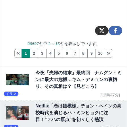
96597
件中
1
～
15
件を表示しています。
1
2
3
4
5
6
7
8
9
10
今夜「夫婦の結末」最終回 ナムグン・ミ
ンに最大の危機…キム・デミョンの裏切
り、その真相は？【見どころ】
ドラマ
[12時47分]
Netflix「恋は飴模様」チョン・ヘインの高
校時代を演じるハ・ミンヒョクに注
目！“テハの原点”を初々しく熱演