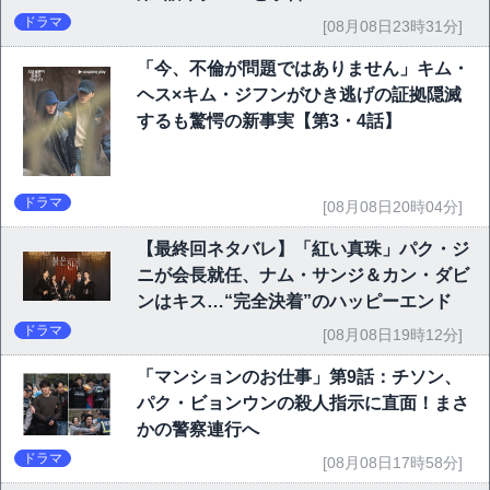
ドラマ
[08月08日23時31分]
「今、不倫が問題ではありません」キム・
ヘス×キム・ジフンがひき逃げの証拠隠滅
するも驚愕の新事実【第3・4話】
ドラマ
[08月08日20時04分]
【最終回ネタバレ】「紅い真珠」パク・ジ
ニが会長就任、ナム・サンジ＆カン・ダビ
ンはキス…“完全決着”のハッピーエンド
ドラマ
[08月08日19時12分]
「マンションのお仕事」第9話：チソン、
パク・ビョンウンの殺人指示に直面！まさ
かの警察連行へ
ドラマ
[08月08日17時58分]