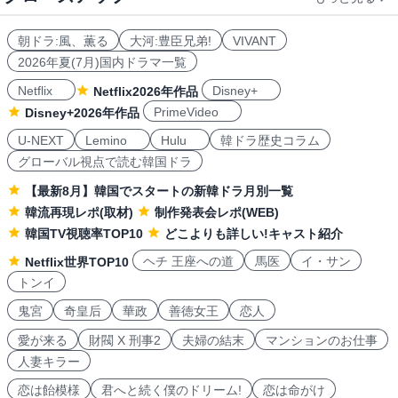
朝ドラ:風、薫る
大河:豊臣兄弟!
VIVANT
2026年夏(7月)国内ドラマ一覧
Netflix
Disney+
Netflix2026年作品
PrimeVideo
Disney+2026年作品
U-NEXT
Lemino
Hulu
韓ドラ歴史コラム
グローバル視点で読む韓国ドラ
【最新8月】韓国でスタートの新韓ドラ月別一覧
韓流再現レポ(取材)
制作発表会レポ(WEB)
韓国TV視聴率TOP10
どこよりも詳しい!キャスト紹介
ヘチ 王座への道
馬医
イ・サン
Netflix世界TOP10
トンイ
鬼宮
奇皇后
華政
善徳女王
恋人
愛が来る
財閥 X 刑事2
夫婦の結末
マンションのお仕事
人妻キラー
恋は飴模様
君へと続く僕のドリーム!
恋は命がけ