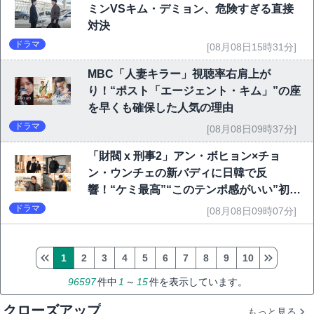
ミンVSキム・デミョン、危険すぎる直接
対決
ドラマ
[08月08日15時31分]
MBC「人妻キラー」視聴率右肩上が
り！“ポスト「エージェント・キム」”の座
を早くも確保した人気の理由
ドラマ
[08月08日09時37分]
「財閥 x 刑事2」アン・ボヒョン×チョ
ン・ウンチェの新バディに日韓で反
響！“ケミ最高”“このテンポ感がいい”初回
6.1％で好発進
ドラマ
[08月08日09時07分]
1
2
3
4
5
6
7
8
9
10
96597
件中
1
～
15
件を表示しています。
クローズアップ
もっと見る