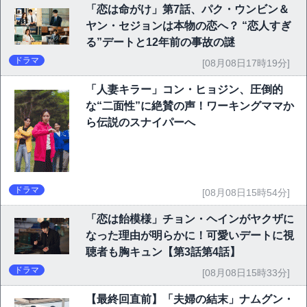
「恋は命がけ」第7話、パク・ウンビン＆
ヤン・セジョンは本物の恋へ？ “恋人すぎ
る”デートと12年前の事故の謎
ドラマ
[08月08日17時19分]
「人妻キラー」コン・ヒョジン、圧倒的
な“二面性”に絶賛の声！ワーキングママか
ら伝説のスナイパーへ
ドラマ
[08月08日15時54分]
「恋は飴模様」チョン・ヘインがヤクザに
なった理由が明らかに！可愛いデートに視
聴者も胸キュン【第3話第4話】
ドラマ
[08月08日15時33分]
【最終回直前】「夫婦の結末」ナムグン・