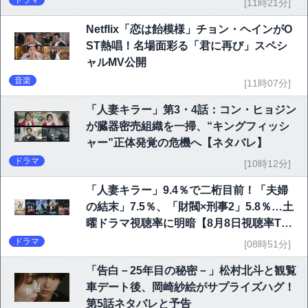
ドラマ
[11時21分]
Netflix「恋は飴模様」チョン・ヘインがO
ST熱唱！名場面彩る「君に再び」スペシ
ャルMV公開
音楽
[11時07分]
「人妻キラー」第3・4話：コン・ヒョジン
が臓器密売組織を一掃、“キングフィッシ
ャー”正体発覚の危機へ【ネタバレ】
ドラマ
[10時12分]
「人妻キラー」9.4％で二桁目前！「夫婦
の結末」7.5％、「財閥×刑事2」5.8％…土
曜ドラマ視聴率に明暗【8月8日視聴率TO
P10】
ドラマ
[08時51分]
「告白－25年目の秘密－」松村北斗と観覧
車デート後、岡崎紗絵がサプライズハグ！
第5話ネタバレと予告