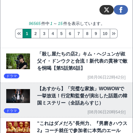
96565
件中
1
～
15
件を表示しています。
1
2
3
4
5
6
7
8
9
10
「殺し屋たちの店2」キム・へジュンが叔
父イ・ドンウクと合流！新代表の貫禄で敵
を恫喝【第5話第6話】
ドラマ
[08月06日22時42分]
【あすから】「完璧な家族」WOWOWで
一挙放送！行定勲監督が演出した話題の韓
国ミステリー（全話あらすじ）
ドラマ
[08月06日20時54分]
“これはダメだろ”長州力、『男磨きハウス
2』コーチ就任で参加者に本気のエール