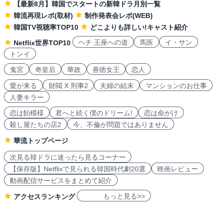
【最新8月】韓国でスタートの新韓ドラ月別一覧
韓流再現レポ(取材)
制作発表会レポ(WEB)
韓国TV視聴率TOP10
どこよりも詳しい!キャスト紹介
ヘチ 王座への道
馬医
イ・サン
Netflix世界TOP10
トンイ
鬼宮
奇皇后
華政
善徳女王
恋人
愛が来る
財閥 X 刑事2
夫婦の結末
マンションのお仕事
人妻キラー
恋は飴模様
君へと続く僕のドリーム!
恋は命がけ
殺し屋たちの店2
今、不倫が問題ではありません
華流トップページ
次見る韓ドラに迷ったら見るコーナー
【保存版】Netflixで見られる韓国時代劇20選
映画レビュー
動画配信サービスをまとめて紹介
もっと見る>>
アクセスランキング