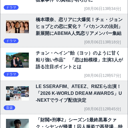
ドラマ
[08月06日13時34分]
橋本環奈、恋リアに大爆笑！チェ・ジョン
ヒョプとの恋に変化？「バカンスの法則」
新展開にABEMA人気恋リアメンバー集結
ドラマ
[08月06日13時18分]
チョン・ヘイン“飴（ヨッ）のように甘く
粘り強い作品” 「恋は飴模様」主演3人が
語る注目ポイントとは
ドラマ
[08月06日12時57分]
LE SSERAFIM、ATEEZ、RIIZEら出演！
「2026 K-WORLD DREAM AWARDS」U
-NEXTでライブ配信決定
音楽
[08月06日12時45分]
「財閥×刑事2」シーズン1最終黒幕クァ
ク・シヤンが帰還！囚人服姿で再登場…特