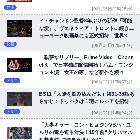
芸能
[08月06日20時25分]
イ・チャンドン監督8年ぶりの新作『可能
な愛』、ヴェネツィア・トロントに続きニ
ューヨーク映画祭にも正式招待 世界3大
映画祭で快挙｜Netflix映画
映画
[08月06日17時26分]
「親密なリプリー」Prime Video「Chann
el K」で日本独占配信開始！ハム・ウンジ
ョン主演「女王の家」など新作も続々
ドラマ
[08月06日15時57分]
BS11「太陽を飲み込んだ女」第31-35話あ
らすじ：ドゥシクは自宅にルシアを招待
ドラマ
[08月06日14時24分]
「人妻キラー」コン・ヒョジンVSハ・ユ
ルリの毒を巡る対決！15年前“クリスマス
狙撃事件”の真相が明らかに