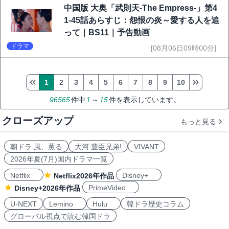
中国版 大奥「武則天-The Empress-」第4
1-45話あらすじ：怨恨の炎～愛する人を追
って｜BS11｜予告動画
ドラマ
[08月06日09時00分]
1
2
3
4
5
6
7
8
9
10
96565
件中
1
～
15
件を表示しています。
クローズアップ
もっと見る
朝ドラ:風、薫る
大河:豊臣兄弟!
VIVANT
2026年夏(7月)国内ドラマ一覧
Netflix
Disney+
Netflix2026年作品
PrimeVideo
Disney+2026年作品
U-NEXT
Lemino
Hulu
韓ドラ歴史コラム
グローバル視点で読む韓国ドラ