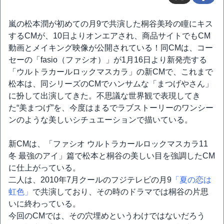
嵐の松本潤が初めての月9で共演した桐谷美玲の瞳にキス
するCMが、10日よりオンエアされ、商品サイトでもCM
動画とメイキング映像が公開されている！同CMは、コー
セーの「fasio（ファシオ）」が1月16日より新発売する
「ウルトラカールロックマスカラ」の新CMで、これまで
松本は、同シリーズのCMでハンサムな「まつげやさん」
に扮して出演してきた。不思議な世界観で表現してき
た“美まつげ”を、今度はまるでラブストーリーのワンシー
ンのような美しいシチュエーションで描いている。
新CMは、「ファシオ ウルトラカールロックマスカラ11
冬 最強のアイ」篇で松本と桐谷の美しい目を強調したCM
に仕上がっている。
二人は、2010年7月クールのフジテレビの月9
「夏の恋は
虹色」
で共演しており、その時のドラマでは桐谷の片思
いに終わっている。
今回のCMでは、その穴埋めというわけではないだろう