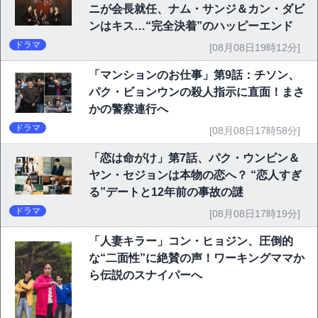
ニが会長就任、ナム・サンジ＆カン・ダビ
ンはキス…“完全決着”のハッピーエンド
ドラマ
[08月08日19時12分]
「マンションのお仕事」第9話：チソン、
パク・ビョンウンの殺人指示に直面！まさ
かの警察連行へ
ドラマ
[08月08日17時58分]
「恋は命がけ」第7話、パク・ウンビン＆
ヤン・セジョンは本物の恋へ？ “恋人すぎ
る”デートと12年前の事故の謎
ドラマ
[08月08日17時19分]
「人妻キラー」コン・ヒョジン、圧倒的
な“二面性”に絶賛の声！ワーキングママか
ら伝説のスナイパーへ