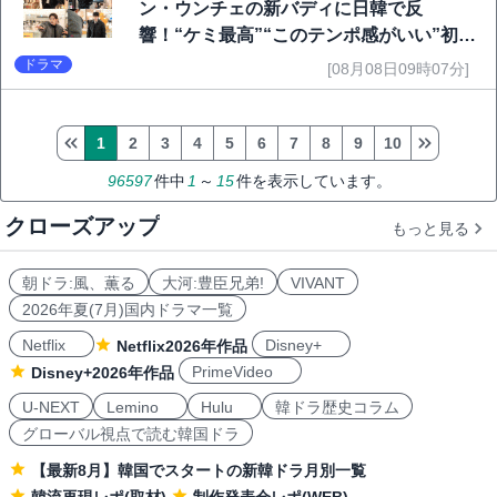
ン・ウンチェの新バディに日韓で反
響！“ケミ最高”“このテンポ感がいい”初回
6.1％で好発進
ドラマ
[08月08日09時07分]
1
2
3
4
5
6
7
8
9
10
96597
件中
1
～
15
件を表示しています。
クローズアップ
もっと見る
朝ドラ:風、薫る
大河:豊臣兄弟!
VIVANT
2026年夏(7月)国内ドラマ一覧
Netflix
Disney+
Netflix2026年作品
PrimeVideo
Disney+2026年作品
U-NEXT
Lemino
Hulu
韓ドラ歴史コラム
グローバル視点で読む韓国ドラ
【最新8月】韓国でスタートの新韓ドラ月別一覧