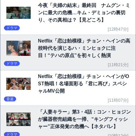
今夜「夫婦の結末」最終回 ナムグン・ミ
ンに最大の危機…キム・デミョンの裏切
り、その真相は？【見どころ】
ドラマ
[12時47分]
Netflix「恋は飴模様」チョン・ヘインの高
校時代を演じるハ・ミンヒョクに注
目！“テハの原点”を初々しく熱演
ドラマ
[11時21分]
Netflix「恋は飴模様」チョン・ヘインがO
ST熱唱！名場面彩る「君に再び」スペシ
ャルMV公開
音楽
[11時07分]
「人妻キラー」第3・4話：コン・ヒョジン
が臓器密売組織を一掃、“キングフィッシ
ャー”正体発覚の危機へ【ネタバレ】
ドラマ
[10時12分]