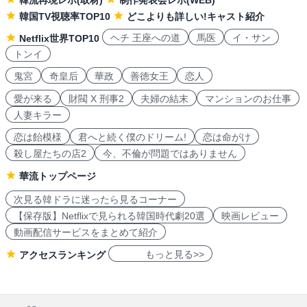
韓流再現レポ(取材)
制作発表会レポ(WEB)
韓国TV視聴率TOP10
どこよりも詳しい!キャスト紹介
ヘチ 王座への道
馬医
イ・サン
Netflix世界TOP10
トンイ
鬼宮
奇皇后
華政
善徳女王
恋人
愛が来る
財閥 X 刑事2
夫婦の結末
マンションのお仕事
人妻キラー
恋は飴模様
君へと続く僕のドリーム!
恋は命がけ
殺し屋たちの店2
今、不倫が問題ではありません
華流トップページ
次見る韓ドラに迷ったら見るコーナー
【保存版】Netflixで見られる韓国時代劇20選
映画レビュー
動画配信サービスをまとめて紹介
もっと見る>>
アクセスランキング