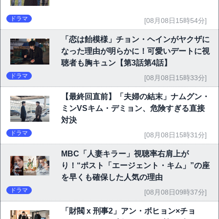
ドラマ
[08月08日15時54分]
「恋は飴模様」チョン・ヘインがヤクザに
なった理由が明らかに！可愛いデートに視
聴者も胸キュン【第3話第4話】
ドラマ
[08月08日15時33分]
【最終回直前】「夫婦の結末」ナムグン・
ミンVSキム・デミョン、危険すぎる直接
対決
ドラマ
[08月08日15時31分]
MBC「人妻キラー」視聴率右肩上が
り！“ポスト「エージェント・キム」”の座
を早くも確保した人気の理由
ドラマ
[08月08日09時37分]
「財閥 x 刑事2」アン・ボヒョン×チョ