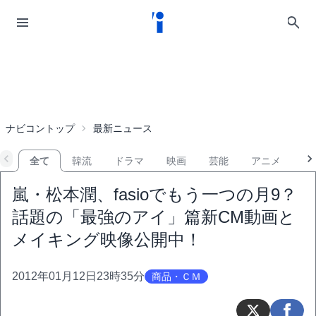
ナビコントップ
最新ニュース
全て
韓流
ドラマ
映画
芸能
アニメ
音
嵐・松本潤、fasioでもう一つの月9？
話題の「最強のアイ」篇新CM動画と
メイキング映像公開中！
2012年01月12日23時35分
商品・ＣＭ