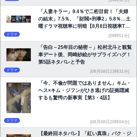
「人妻キラー」9.4％で二桁目前！「夫婦
の結末」7.5％、「財閥×刑事2」5.8％…土
曜ドラマ視聴率に明暗【8月8日視聴率TO
P10】
ドラマ
[08時51分]
「告白－25年目の秘密－」松村北斗と観覧
車デート後、岡崎紗絵がサプライズハグ！
第5話ネタバレと予告
ドラマ
[08月08日23時31分]
「今、不倫が問題ではありません」キム・
ヘス×キム・ジフンがひき逃げの証拠隠滅
するも驚愕の新事実【第3・4話】
ドラマ
[08月08日20時04分]
【最終回ネタバレ】「紅い真珠」パク・ジ