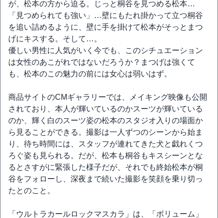
が、松本の方から迫る。じっと桐谷を見つめる松本…
「見つめられても強い」…壁にもたれ掛かって立つ桐谷
を追い詰めるように、壁に手を掛けて松本がそっとまつ
げにキスする。そして…。
優しい男性に人気がいく今でも、このシチュエーション
は女性のあこがれではないだろうか？まつげは強くて
も、松本のこの魅力の前には女心は弱いはず。
商品サイトのCMギャラリーでは、メイキング映像も公開
されており、本人が輝いているのかスーツが輝いている
のか、輝く白のスーツ姿の松本のスタジオ入りの場面か
ら見ることができる。撮影は一人ずつのシーンから始ま
り、待ち時間には、スタッフが連れてきた犬と戯れくつ
ろぐ姿も見られる。だが、松本も桐谷もキスシーンとな
るとさすがに緊張した様子だが、それでも終始松本が桐
谷をフォローし、深夜まで続いた撮影を笑顔を乗り切っ
たとのこと。
「ウルトラカールロックマスカラ」は、「ボリューム」