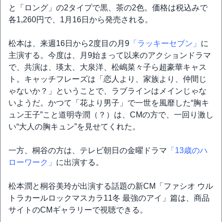
と「ロング」の2タイプで黒、茶の2色。価格は税込みで
各1,260円で、1月16日から発売される。
松本は、来週16日から2度目の月9
「ラッキーセブン」
に
主演する。今度は、月9始まって以来のアクションドラマ
で、共演は、瑛太、大泉洋、松嶋菜々子ら超豪華キャス
ト。キャッチフレーズは「恋人より、家族より、仲間じ
ゃないか？」ということで、ラブラインはメインじゃな
いようだ。かつて「花より男子」で一世を風靡した“胸キ
ュン王子”こと道明寺潤（？）は、CMの方で、一回り激し
い“大人の胸キュン”を見せてくれた。
一方、桐谷の方は、テレビ朝日の金曜ドラマ
「13歳のハ
ローワーク」
に出演する。
松本潤と桐谷美玲が出演する話題の新CM「ファシオ ウル
トラカールロックマスカラ11冬 最強のアイ」篇は、商品
サイトのCMギャラリーで視聴できる。