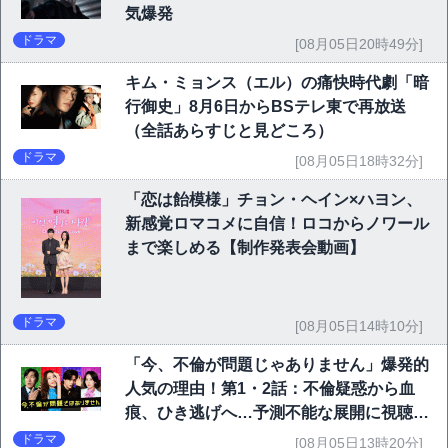
気爆発
ドラマ
[08月05日20時49分]
キム・ミョンス（エル）の痛快時代劇「暗
行御史」8月6日からBSテレ東で再放送
（全話あらすじと見どころ）
ドラマ
[08月05日18時32分]
「恋は飴模様」チョン・ヘイン×ハヨン、
新感覚ロマコメに自信！ロコからノワール
まで楽しめる【制作発表会動画】
ドラマ
[08月05日14時10分]
「今、不倫が問題じゃありません」爆発的
人気の理由！第1・2話：不倫疑惑から血
痕、ひき逃げへ…予測不能な展開に視聴者
熱狂
ドラマ
[08月05日13時20分]