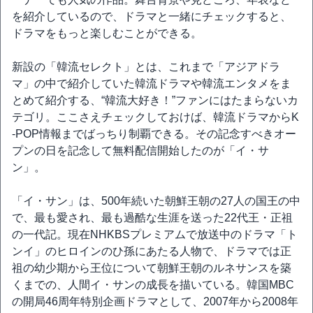
を紹介しているので、ドラマと一緒にチェックすると、
ドラマをもっと楽しむことができる。
新設の「韓流セレクト」とは、これまで「アジアドラ
マ」の中で紹介していた韓流ドラマや韓流エンタメをま
とめて紹介する、“韓流大好き！”ファンにはたまらないカ
テゴリ。ここさえチェックしておけば、韓流ドラマからK
-POP情報までばっちり制覇できる。その記念すべきオー
プンの日を記念して無料配信開始したのが「イ・サ
ン」。
「イ・サン」は、500年続いた朝鮮王朝の27人の国王の中
で、最も愛され、最も過酷な生涯を送った22代王・正祖
の一代記。現在NHKBSプレミアムで放送中のドラマ「ト
ンイ」のヒロインのひ孫にあたる人物で、ドラマでは正
祖の幼少期から王位について朝鮮王朝のルネサンスを築
くまでの、人間イ・サンの成長を描いている。韓国MBC
の開局46周年特別企画ドラマとして、2007年から2008年