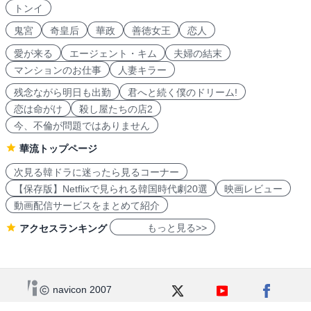
トンイ
鬼宮
奇皇后
華政
善徳女王
恋人
愛が来る
エージェント・キム
夫婦の結末
マンションのお仕事
人妻キラー
残念ながら明日も出勤
君へと続く僕のドリーム!
恋は命がけ
殺し屋たちの店2
今、不倫が問題ではありません
華流トップページ
次見る韓ドラに迷ったら見るコーナー
【保存版】Netflixで見られる韓国時代劇20選
映画レビュー
動画配信サービスをまとめて紹介
もっと見る>>
アクセスランキング
navicon 2007