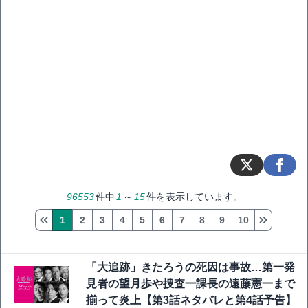
96553
件中
1
～
15
件を表示しています。
1
2
3
4
5
6
7
8
9
10
「大追跡」きたろうの死因は事故…第一発
見者の望月歩や捜査一課長の遠藤憲一まで
揃って炎上【第3話ネタバレと第4話予告】