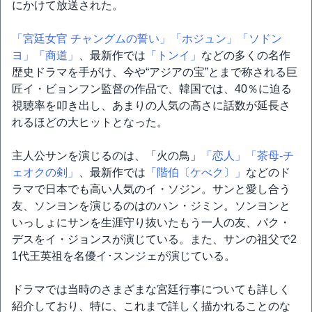
にかけて放送された。
「宮廷女官 チャングムの誓い」
「ホジュン」
「ソドン
ヨ」
「商道」
、最新作では
「トンイ」
などの多くの名作
歴史ドラマを手がけ、今や“アジアの宝”とまで称される巨
匠イ・ビョンフン監督の作品で、韓国では、40％に迫る
視聴率を叩き出し、あまりの人気の高さに話数が延長さ
れるほどの大ヒットとなった。
主人公サンを演じるのは、「火の鳥」
「恋人」
「茶母-チ
ェオクの剣」
、最新作では
「階伯〔ケべク〕」
などのド
ラマで日本でも高い人気のイ・ソジン。サンと愛し合う
友、ソンヨンを演じるのはのハン・ジミン。ソンヨンと
いっしょにサンを生涯守り抜いたもう一人の友、パク・
デスをイ・ジョンスが演じている。また、サンの祖父で2
1代王英祖を名優イ･スンジェが演じている。
ドラマでは当時のさまざまな宮廷行事についても詳しく
紹介しており、特に、これまで詳しく描かれることのな