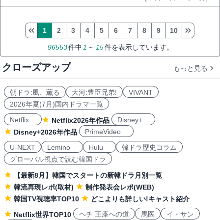
1
2
3
4
5
6
7
8
9
10
96553
件中
1
～
15
件を表示しています。
クローズアップ
もっと見る
朝ドラ:風、薫る
大河:豊臣兄弟!
VIVANT
2026年夏(7月)国内ドラマ一覧
Netflix
Disney+
Netflix2026年作品
PrimeVideo
Disney+2026年作品
U-NEXT
Lemino
Hulu
韓ドラ歴史コラム
グローバル視点で読む韓国ドラ
【最新8月】韓国でスタートの新韓ドラ月別一覧
韓流再現レポ(取材)
制作発表会レポ(WEB)
韓国TV視聴率TOP10
どこよりも詳しい!キャスト紹介
ヘチ 王座への道
馬医
イ・サン
Netflix世界TOP10