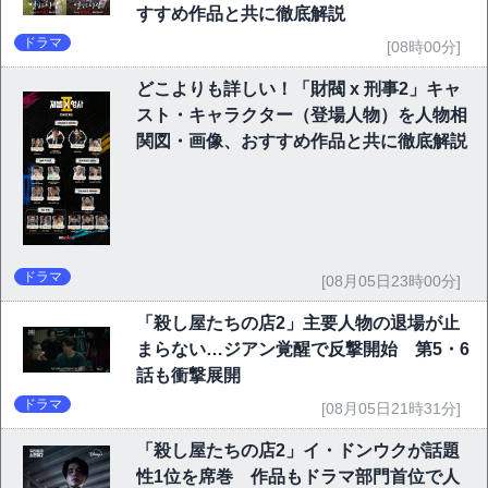
すすめ作品と共に徹底解説
ドラマ
[08時00分]
どこよりも詳しい！「財閥 x 刑事2」キャ
スト・キャラクター（登場人物）を人物相
関図・画像、おすすめ作品と共に徹底解説
ドラマ
[08月05日23時00分]
「殺し屋たちの店2」主要人物の退場が止
まらない…ジアン覚醒で反撃開始 第5・6
話も衝撃展開
ドラマ
[08月05日21時31分]
「殺し屋たちの店2」イ・ドンウクが話題
性1位を席巻 作品もドラマ部門首位で人