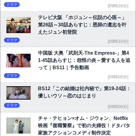
ドラマ
[09時26分]
テレビ大阪 「ホジュン～伝説の心医～」
第26話～30話あらすじ：恩師の遺志を叶
えたジュン初登院
ドラマ
[09時10分]
中国版 大奥「武則天-The Empress-」第4
1-45話あらすじ：怨恨の炎～愛する人を追
って｜BS11｜予告動画
ドラマ
[09時00分]
BS12「この結婚は社内秘で」第19-24話：
優しいウソ～恋のはじまり
ドラマ
[09時00分]
チャ・テヒョン×オム・ジウォン、Netflix
映画『復職警察』で初の夫婦役！ドタバタ
家族アクションコメディ制作決定