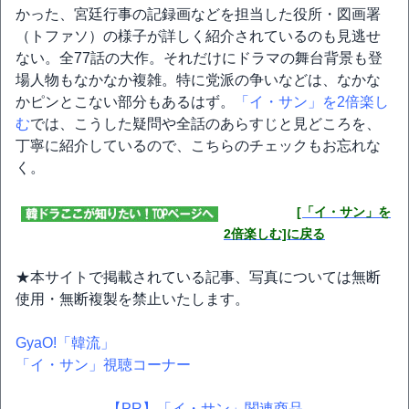
かった、宮廷行事の記録画などを担当した役所・図画署
（トファソ）の様子が詳しく紹介されているのも見逃せ
ない。全77話の大作。それだけにドラマの舞台背景も登
場人物もなかなか複雑。特に党派の争いなどは、なかな
かピンとこない部分もあるはず。
「イ・サン」を2倍楽し
む
では、こうした疑問や全話のあらすじと見どころを、
丁寧に紹介しているので、こちらのチェックもお忘れな
く。
[「イ・サン」を
2倍楽しむ]に戻る
★本サイトで掲載されている記事、写真については無断
使用・無断複製を禁止いたします。
GyaO!「韓流」
「イ・サン」視聴コーナー
【PR】「イ・サン」関連商品