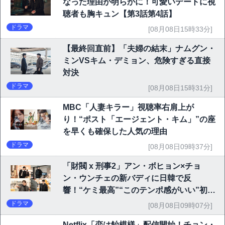
なった理由が明らかに！可愛いデートに視
聴者も胸キュン【第3話第4話】
ドラマ
[08月08日15時33分]
【最終回直前】「夫婦の結末」ナムグン・
ミンVSキム・デミョン、危険すぎる直接
対決
ドラマ
[08月08日15時31分]
MBC「人妻キラー」視聴率右肩上が
り！“ポスト「エージェント・キム」”の座
を早くも確保した人気の理由
ドラマ
[08月08日09時37分]
「財閥 x 刑事2」アン・ボヒョン×チョ
ン・ウンチェの新バディに日韓で反
響！“ケミ最高”“このテンポ感がいい”初回
6.1％で好発進
ドラマ
[08月08日09時07分]
Netflix「恋は飴模様」配信開始！チョン・