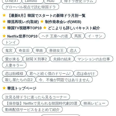
U-NEXT
Lemino
Hulu
韓ドラ歴史コラム
グローバル視点で読む韓国ドラ
【最新8月】韓国でスタートの新韓ドラ月別一覧
韓流再現レポ(取材)
制作発表会レポ(WEB)
韓国TV視聴率TOP10
どこよりも詳しい!キャスト紹介
ヘチ 王座への道
馬医
イ・サン
Netflix世界TOP10
トンイ
鬼宮
奇皇后
華政
善徳女王
恋人
愛が来る
財閥 X 刑事2
夫婦の結末
マンションのお仕事
人妻キラー
恋は飴模様
君へと続く僕のドリーム!
恋は命がけ
殺し屋たちの店2
今、不倫が問題ではありません
華流トップページ
次見る韓ドラに迷ったら見るコーナー
【保存版】Netflixで見られる韓国時代劇20選
映画レビュー
動画配信サービスをまとめて紹介