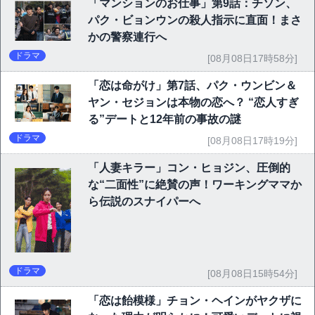
「マンションのお仕事」第9話：チソン、
パク・ビョンウンの殺人指示に直面！まさ
かの警察連行へ
ドラマ
[08月08日17時58分]
「恋は命がけ」第7話、パク・ウンビン＆
ヤン・セジョンは本物の恋へ？ “恋人すぎ
る”デートと12年前の事故の謎
ドラマ
[08月08日17時19分]
「人妻キラー」コン・ヒョジン、圧倒的
な“二面性”に絶賛の声！ワーキングママか
ら伝説のスナイパーへ
ドラマ
[08月08日15時54分]
「恋は飴模様」チョン・ヘインがヤクザに