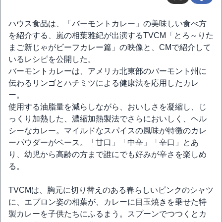
ハウス食品は、「バーモントカレー」の美味しい食べ方
を紹介する、嵐の相葉雅紀が出演するTVCM「とろ～りた
まご新じゃがビーフカレー篇」の映像と、CMで紹介して
いるレシピを公開した。
バーモントカレーは、アメリカ北東部のバーモント州に
伝わるリンゴとハチミツによる健康法を応用したカレ
ー。
使用する油脂量を減らしながら、おいしさを凝縮し、じ
っくり加熱した、濃縮加熱製法でさらにおいしく、ヘル
シーなカレー。マイルドなスパイスの風味が特徴のカレ
ーパウダーがベース。「甘口」「中辛」「辛口」とあ
り、幼児から高齢の方まで誰にでも好みが辛さを楽しめ
る。
TVCMは、胸元に切り替えのある春らしいピンクのシャツ
に、エプロン姿の相葉が、カレーに目玉焼きを乗せた特
製カレーを子供たちにふるまう。スプーンでつつくとカ