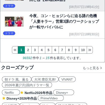
ドラマ
[08月07日19時41分]
今夜、コン・ヒョジンらに迫る謎の危機
「人妻キラー」営業3課のワークショップ
が一転サバイバルに
ドラマ
[08月07日18時30分]
1
2
3
4
5
6
7
8
9
10
96592
件中
1
～
15
件を表示しています。
クローズアップ
もっと見る
朝ドラ:風、薫る
大河:豊臣兄弟!
VIVANT
2026年夏(7月)国内ドラマ一覧
Netflix
Disney+
Netflix2026年作品
PrimeVideo
Disney+2026年作品