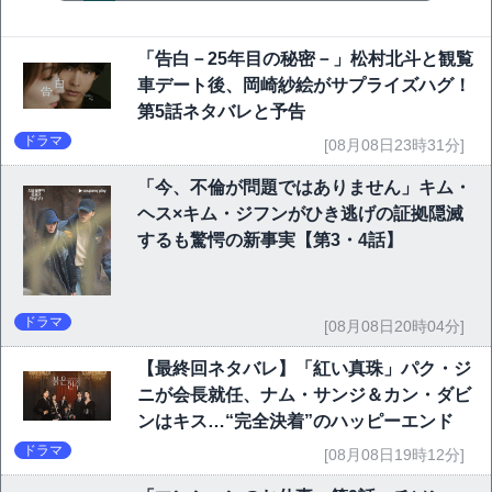
「告白－25年目の秘密－」松村北斗と観覧
車デート後、岡崎紗絵がサプライズハグ！
第5話ネタバレと予告
ドラマ
[08月08日23時31分]
「今、不倫が問題ではありません」キム・
ヘス×キム・ジフンがひき逃げの証拠隠滅
するも驚愕の新事実【第3・4話】
ドラマ
[08月08日20時04分]
【最終回ネタバレ】「紅い真珠」パク・ジ
ニが会長就任、ナム・サンジ＆カン・ダビ
ンはキス…“完全決着”のハッピーエンド
ドラマ
[08月08日19時12分]