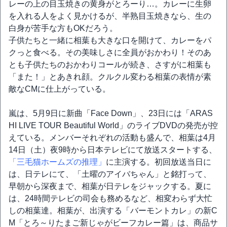
レーの上の目玉焼きの黄身がとろーり…。カレーに生卵
を入れる人をよく見かけるが、半熟目玉焼きなら、生の
白身が苦手な方もOKだろう。
子供たちと一緒に相葉も大きな口を開けて、カレーをパ
クっと食べる。その美味しさに全員がおかわり！そのあ
とも子供たちのおかわりコールが続き、さすがに相葉も
「また！」とあきれ顔。クルクル変わる相葉の表情が素
敵なCMに仕上がっている。
嵐は、5月9日に新曲「Face Down」、23日には「ARAS
HI LIVE TOUR Beautiful World」のライブDVDの発売が控
えている。メンバーそれぞれの活動も盛んで、相葉は4月
14日（土）夜9時から日本テレビにて放送スタートする、
「三毛猫ホームズの推理」
に主演する。初回放送当日に
は、日テレにて、「土曜のアイバちゃん」と銘打って、
早朝から深夜まで、相葉が日テレをジャックする。夏に
は、24時間テレビの司会も務めるなど、相変わらず大忙
しの相葉達。相葉が、出演する「バーモントカレ」の新C
M「とろ～りたまご新じゃがビーフカレー篇」は、商品サ