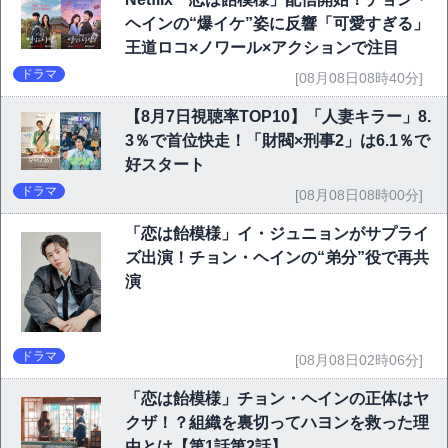
ヘインの“爆イケ”姿に反響「可愛すぎる」
王道ロコ×ノワール×アクションで注目
ドラマ
[08月08日08時40分]
【8月7日視聴率TOP10】「人妻キラー」8.
3％で首位快走！「財閥×刑事2」は6.1％で
好スタート
ドラマ
[08月08日08時00分]
「恋は飴模様」イ・ジュニョンがサプライ
ズ出演！チョン・ヘインの“弟分”役で再共
演
ドラマ
[08月08日02時06分]
「恋は飴模様」チョン・ヘインの正体はヤ
クザ！？組織を裏切ってハヨンを救った理
由とは【第1話第2話】