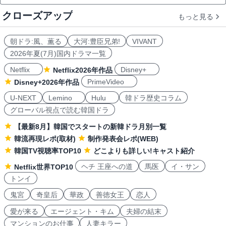
クローズアップ
もっと見る
朝ドラ:風、薫る
大河:豊臣兄弟!
VIVANT
2026年夏(7月)国内ドラマ一覧
Netflix
Disney+
Netflix2026年作品
PrimeVideo
Disney+2026年作品
U-NEXT
Lemino
Hulu
韓ドラ歴史コラム
グローバル視点で読む韓国ドラ
【最新8月】韓国でスタートの新韓ドラ月別一覧
韓流再現レポ(取材)
制作発表会レポ(WEB)
韓国TV視聴率TOP10
どこよりも詳しい!キャスト紹介
ヘチ 王座への道
馬医
イ・サン
Netflix世界TOP10
トンイ
鬼宮
奇皇后
華政
善徳女王
恋人
愛が来る
エージェント・キム
夫婦の結末
マンションのお仕事
人妻キラー