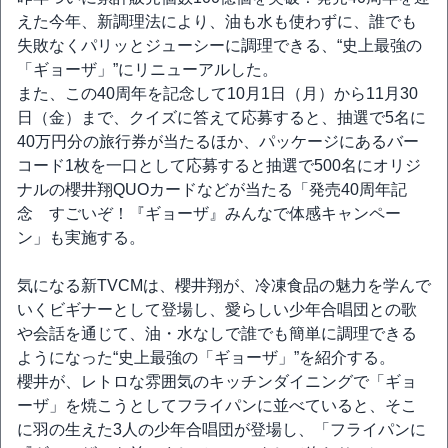
えた今年、新調理法により、油も水も使わずに、誰でも
失敗なくパリッとジューシーに調理できる、“史上最強の
「ギョーザ」”にリニューアルした。
また、この40周年を記念して10月1日（月）から11月30
日（金）まで、クイズに答えて応募すると、抽選で5名に
40万円分の旅行券が当たるほか、パッケージにあるバー
コード1枚を一口として応募すると抽選で500名にオリジ
ナルの櫻井翔QUOカードなどが当たる「発売40周年記
念 すごいぞ！『ギョーザ』みんなで体感キャンペー
ン」も実施する。
気になる新TVCMは、櫻井翔が、冷凍食品の魅力を学んで
いくビギナーとして登場し、愛らしい少年合唱団との歌
や会話を通じて、油・水なしで誰でも簡単に調理できる
ようになった“史上最強の「ギョーザ」”を紹介する。
櫻井が、レトロな雰囲気のキッチンダイニングで「ギョ
ーザ」を焼こうとしてフライパンに並べていると、そこ
に羽の生えた3人の少年合唱団が登場し、「フライパンに