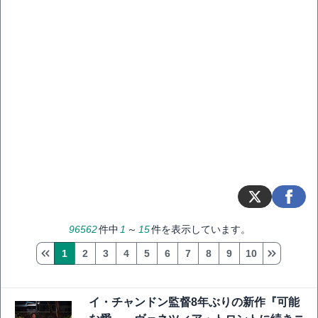
96562
件中
1
～
15
件を表示しています。
1
2
3
4
5
6
7
8
9
10
イ・チャンドン監督8年ぶりの新作『可能