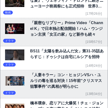
な愛』、ヴェネツィア・トロントに続きニ
ューヨーク映画祭にも正式招待 世界3大
映画祭で快挙｜Netflix映画
映画
[17時26分]
「親密なリプリー」Prime Video「Chann
el K」で日本独占配信開始！ハム・ウンジ
ョン主演「女王の家」など新作も続々
ドラマ
[15時57分]
BS11「太陽を飲み込んだ女」第31-35話あ
らすじ：ドゥシクは自宅にルシアを招待
ドラマ
[14時24分]
「人妻キラー」コン・ヒョジンVSハ・ユ
ルリの毒を巡る対決！15年前“クリスマス
狙撃事件”の真相が明らかに
ドラマ
[13時34分]
橋本環奈、恋リアに大爆笑！チェ・ジョン