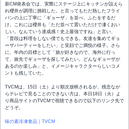
新CM発表会では、実際にステージ上にキッチンが設えら
れ櫻井が調理に挑戦した。と言ってもただ熱したフライ
パンの上に丁寧に「ギョーザ」を並べ、ふたをするだ
け。これには櫻井も「ただ並べて置いただけで凄くおい
しい。なんていう達成感！史上最強ですね」と言い、
「普段は料理をしない僕でもできる。友達を集めてギョ
ーザパーティーをしたい」と笑顔でご満悦の様子。さら
に、年内の目標として「旅が好きなので、海外に行っ
て、旅先でギョーザを探してみたい。どんなギョーザが
あるのか楽しみ」と、イメージキャラクターらしいコメ
ントも残していた。
TVCMは、15日（土）より順次放映されるが、残念なが
らテレビで見ることのできない方は、本日18日（火）よ
り商品サイトのTVCMで視聴できるので以下のリンク先で
どうぞ。
味の素冷凍食品｜TVCM