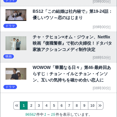
ドラマ
[09時00分]
BS12「この結婚は社内秘で」第19-24話：
優しいウソ～恋のはじまり
ドラマ
[09時00分]
チャ・テヒョン×オム・ジウォン、Netflix
映画『復職警察』で初の夫婦役！ドタバタ
家族アクションコメディ制作決定
映画
[08時53分]
WOWOW「華麗なる日々」第46-最終回あ
らすじ：チョン・イルとチョン・インソ
ン、互いの気持ちを確かめ合い恋人に
ドラマ
[08時30分]
1
2
3
4
5
6
7
8
9
10
96562
件中
1
～
15
件を表示しています。