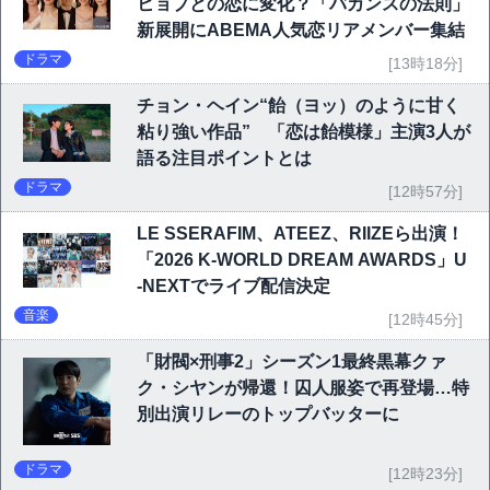
ヒョプとの恋に変化？「バカンスの法則」
新展開にABEMA人気恋リアメンバー集結
ドラマ
[13時18分]
チョン・ヘイン“飴（ヨッ）のように甘く
粘り強い作品” 「恋は飴模様」主演3人が
語る注目ポイントとは
ドラマ
[12時57分]
LE SSERAFIM、ATEEZ、RIIZEら出演！
「2026 K-WORLD DREAM AWARDS」U
-NEXTでライブ配信決定
音楽
[12時45分]
「財閥×刑事2」シーズン1最終黒幕クァ
ク・シヤンが帰還！囚人服姿で再登場…特
別出演リレーのトップバッターに
ドラマ
[12時23分]