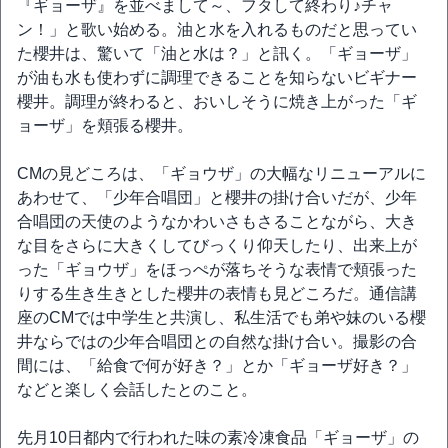
『ギョーザ』を並べまして～、フタして終わり♪チャ
ン！」と歌い始める。油と水を入れるものだと思ってい
た櫻井は、驚いて「油と水は？」と訊く。「ギョーザ」
が油も水も使わずに調理できることを知らないビギナー
櫻井。調理が終わると、おいしそうに焼き上がった「ギ
ョーザ」を頬張る櫻井。
CMの見どころは、「ギョウザ」の大幅なリニューアルに
あわせて、「少年合唱団」と櫻井の掛け合いだが、少年
合唱団の天使のようなかわいさもさることながら、大き
な目をさらに大きくしてびっくり仰天したり、出来上が
った「ギョウザ」をほっぺが落ちそうな表情で頬張った
りする生き生きとした櫻井の表情も見どころだ。通信講
座のCMでは中学生と共演し、私生活でも弟や妹のいる櫻
井ならではの少年合唱団との自然な掛け合い。撮影の合
間には、「給食で何が好き？」とか「ギョーザ好き？」
などと楽しく会話したとのこと。
先月10日都内で行われた味の素冷凍食品「ギョーザ」の