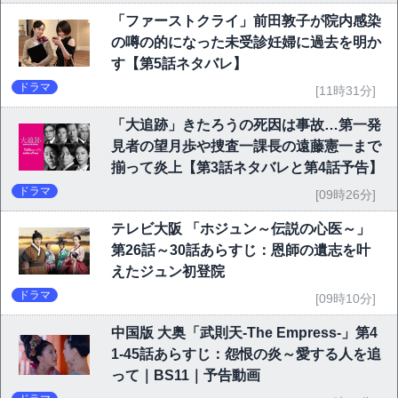
「ファーストクライ」前田敦子が院内感染
の噂の的になった未受診妊婦に過去を明か
す【第5話ネタバレ】
ドラマ
[11時31分]
「大追跡」きたろうの死因は事故…第一発
見者の望月歩や捜査一課長の遠藤憲一まで
揃って炎上【第3話ネタバレと第4話予告】
ドラマ
[09時26分]
テレビ大阪 「ホジュン～伝説の心医～」
第26話～30話あらすじ：恩師の遺志を叶
えたジュン初登院
ドラマ
[09時10分]
中国版 大奥「武則天-The Empress-」第4
1-45話あらすじ：怨恨の炎～愛する人を追
って｜BS11｜予告動画