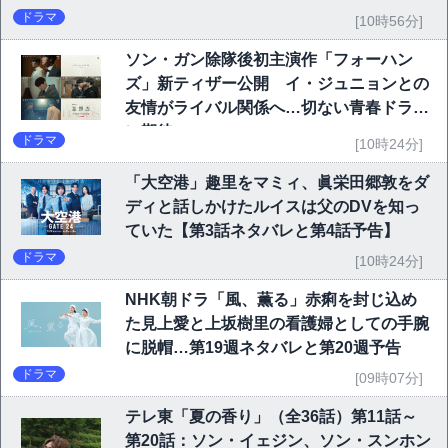
ドラマ
[10時56分]
ソン・ガン除隊後初主演作「フォーハン
ズ」新ティザー公開 イ・ジュニョンとの
友情がライバル関係へ…切ない青春ドラマ
に期待
ドラマ
[10時24分]
「大空港」趣里をマミィ、眞栄田郷敦をダ
ディと話しかけたルイスは父のDVを知っ
ていた【第3話ネタバレと第4話予告】
ドラマ
[10時24分]
NHK朝ドラ「風、薫る」赤痢を封じ込め
た見上愛と上坂樹里の看護婦としての手腕
に脱帽…第19週ネタバレと第20週予告
ドラマ
[09時07分]
テレ東「夏の香り」（全36話）第11話～
第20話：ソン・イェジン、ソン・スンホン