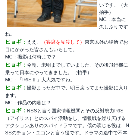
いです。（大
拍手）
MC：本当に
久しぶりです
ね。
ヒョギ：
ええ。
（客席を見渡して）
東京以外の場所でお
目にかかった皆さんもいらして。
MC：撮影は何時まで？
ヒョギ：
今朝、未明までしていました。その後飛行機に
乗って日本にやってきました。（拍手）
MC：「IRISⅡ」大人気ですね。
ヒョギ：
撮影まっただ中で、明日戻ってまた撮影に入り
ます。
MC：作品の内容は？
ヒョギ：
NSSと言う国家情報機関とその反対勢力IRIS
（アイリス）とのスパイ活動をし、情報戦を繰り広げる
アクションありのスパイドラマです。僕の演じる役は、N
SSのチョン・ユゴンと言う役です。ドラマの途中で不本