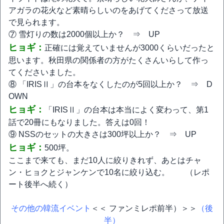
アガラの花火など素晴らしいのをあげてくださって放送
で見られます。
⑦ 雪灯りの数は2000個以上か？ ⇒ UP
ヒョギ：
正確には覚えていませんが3000くらいだったと
思います。秋田県の関係者の方がたくさんいらして作っ
てくださいました。
⑧ 「IRISⅡ」の台本をなくしたのが5回以上か？ ⇒ D
OWN
ヒョギ：
「IRISⅡ」の台本は本当によく変わって、第1
話で20冊にもなりました。答えは0回！
⑨ NSSのセットの大きさは300坪以上か？ ⇒ UP
ヒョギ：
500坪。
ここまで来ても、まだ10人に絞りきれず、あとはチャ
ン・ヒョクとジャンケンで10名に絞り込む。 （レポ
ート後半へ続く）
その他の韓流イベント
＜＜ ファンミレポ前半）＞＞
（後
半）