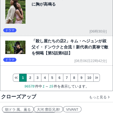
に胸が高鳴る
ドラマ
[06時30分]
「殺し屋たちの店2」キム・へジュンが叔
父イ・ドンウクと合流！新代表の貫禄で敵
を恫喝【第5話第6話】
ドラマ
[08月06日22時42分]
1
2
3
4
5
6
7
8
9
10
96578
件中
1
～
15
件を表示しています。
クローズアップ
もっと見る
朝ドラ:風、薫る
大河:豊臣兄弟!
VIVANT