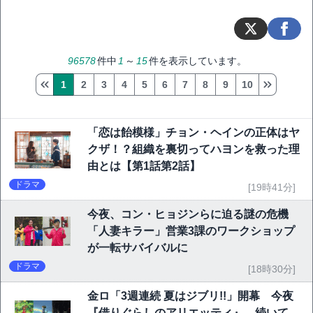
96578
件中
1
～
15
件を表示しています。
1
2
3
4
5
6
7
8
9
10
「恋は飴模様」チョン・ヘインの正体はヤ
クザ！？組織を裏切ってハヨンを救った理
由とは【第1話第2話】
ドラマ
[19時41分]
今夜、コン・ヒョジンらに迫る謎の危機
「人妻キラー」営業3課のワークショップ
が一転サバイバルに
ドラマ
[18時30分]
金ロ「3週連続 夏はジブリ!!」開幕 今夜
『借りぐらしのアリエッティ』、続いて