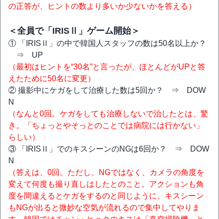
の正答が、ヒントの数より多いか少ないかを答える）
＜全員で「IRISⅡ」ゲーム開始＞
① 「IRISⅡ」の中で韓国人スタッフの数は50名以上か？
⇒ UP
（最初はヒントを“30名”と言ったが、ほとんどがUPと答
えたために50名に変更）
② 撮影中にケガをして治療した数は5回か？ ⇒ DOW
N
（なんと0回。ケガをしても治療しないで治したとは、驚
き。「ちょっとやそっとのことでは病院には行かない」
らしい）
③ 「IRISⅡ」でのキスシーンのNGは6回か？ ⇒ DOW
N
（答えは、0回。ただし、NGではなく、カメラの角度を
変えて何度も撮り直しはしたとのこと。アクションも角
度を間違えるとケガをするのと同じように、キスシーン
もNGが出ると微妙な空気が流れるので集中してやりま