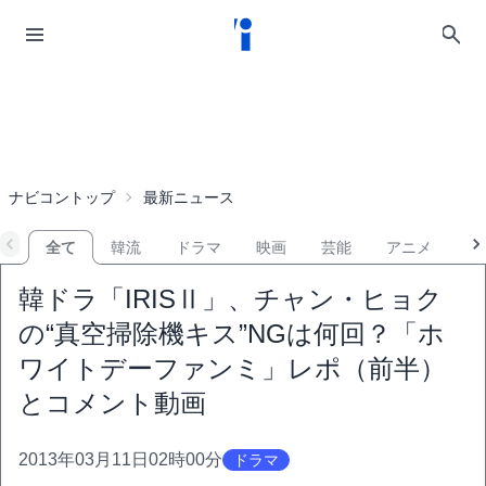
ナビコントップ
最新ニュース
全て
韓流
ドラマ
映画
芸能
アニメ
音
韓ドラ「IRISⅡ」、チャン・ヒョク
の“真空掃除機キス”NGは何回？「ホ
ワイトデーファンミ」レポ（前半）
とコメント動画
2013年03月11日02時00分
ドラマ