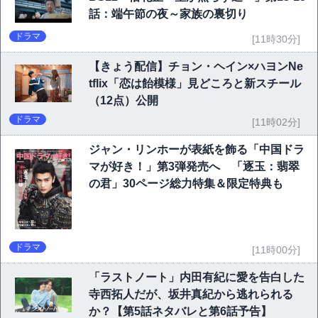
話：端午節の夜～家族の裏切り
ドラマ
[11時30分]
【きょう配信】チョン・ヘイン×ハヨンNe
tflix「恋は飴模様」見どころと新スチール
（12点）公開
ドラマ
[11時02分]
ジャン・リンホーが表紙を飾る「中国ドラ
マが好き！」第3弾発売へ 「逐玉：翡翠
の君」30ページ総力特集＆限定特典も
ドラマ
[11時00分]
「ラストノート」内田有紀に愛を告白した
寺西拓人だが、坂井真紀から逃れられる
か？【第5話ネタバレと第6話予告】