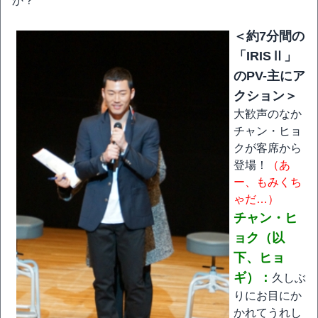
か？
＜約7分間の
「IRISⅡ」
のPV-主にア
クション＞
大歓声のなか
チャン・ヒョ
クが客席から
登場！
（あ
ー、もみくち
ゃだ…）
チャン・ヒ
ョク（以
下、ヒョ
ギ）：
久しぶ
りにお目にか
かれてうれし