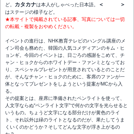
カタカナ
＜ ＞
ど。
は本人がしゃべった日本語。
はステージの様子など。
★本サイトで掲載されている記事、写真については一切
の転載・複製をおやめください。
イベントの進行は、NHK教育テレビのハングル講座のメ
イン司会も務めた、韓国の人気コメディアンのキム・ヒ
ョンギ。今回のイベントは、日ごろの感謝をこめて、チ
ャン・ヒョクからのホワイトデー・ファンミとなってお
り、スペシャルプレゼントが用意されているとのことだ
が、そんなチャン・ヒョクのために、客席のファンが一
体となってプレゼントをしようという提案がMCから入
る。
その提案とは、座席に準備されたペンライトを使って、
人文字ならぬ“ペンライト文字”で何かの文字を光らせると
いうもの。ちょうど文字になる部分だけが黄色のライ
ト、それ以外は緑のライトとなるのだが、果たしてうま
くいくのかどうか？そしてどんな文字が浮き上がるの