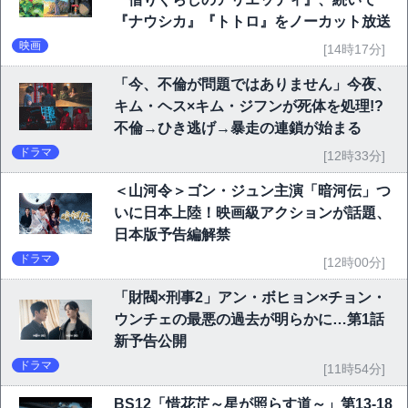
『ナウシカ』『トトロ』をノーカット放送
映画
[14時17分]
「今、不倫が問題ではありません」今夜、
キム・ヘス×キム・ジフンが死体を処理!?
不倫→ひき逃げ→暴走の連鎖が始まる
ドラマ
[12時33分]
＜山河令＞ゴン・ジュン主演「暗河伝」つ
いに日本上陸！映画級アクションが話題、
日本版予告編解禁
ドラマ
[12時00分]
「財閥×刑事2」アン・ボヒョン×チョン・
ウンチェの最悪の過去が明らかに…第1話
新予告公開
ドラマ
[11時54分]
BS12「惜花芷～星が照らす道～」第13-18