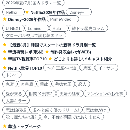
2026年夏(7月)国内ドラマ一覧
Netflix
Disney+
Netflix2026年作品
PrimeVideo
Disney+2026年作品
U-NEXT
Lemino
Hulu
韓ドラ歴史コラム
グローバル視点で読む韓国ドラ
【最新8月】韓国でスタートの新韓ドラ月別一覧
韓流再現レポ(取材)
制作発表会レポ(WEB)
韓国TV視聴率TOP10
どこよりも詳しい!キャスト紹介
ヘチ 王座への道
馬医
イ・サン
Netflix世界TOP10
トンイ
鬼宮
奇皇后
華政
善徳女王
恋人
愛が来る
財閥 X 刑事2
夫婦の結末
マンションのお仕事
人妻キラー
恋は飴模様
君へと続く僕のドリーム!
恋は命がけ
殺し屋たちの店2
今、不倫が問題ではありません
華流トップページ