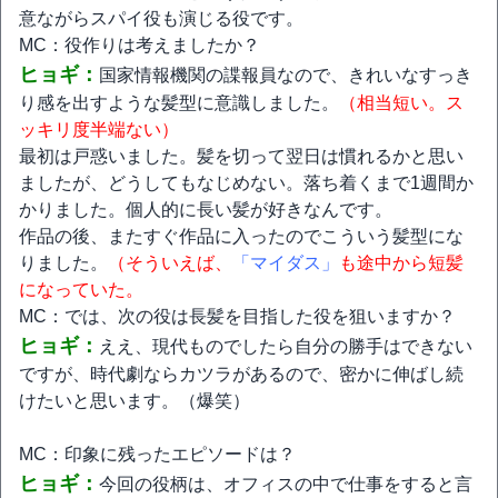
意ながらスパイ役も演じる役です。
MC：役作りは考えましたか？
ヒョギ：
国家情報機関の諜報員なので、きれいなすっき
り感を出すような髪型に意識しました。
（相当短い。ス
ッキリ度半端ない）
最初は戸惑いました。髪を切って翌日は慣れるかと思い
ましたが、どうしてもなじめない。落ち着くまで1週間か
かりました。個人的に長い髪が好きなんです。
作品の後、またすぐ作品に入ったのでこういう髪型にな
りました。
（そういえば、
「マイダス」
も途中から短髪
になっていた。
MC：では、次の役は長髪を目指した役を狙いますか？
ヒョギ：
ええ、現代ものでしたら自分の勝手はできない
ですが、時代劇ならカツラがあるので、密かに伸ばし続
けたいと思います。（爆笑）
MC：印象に残ったエピソードは？
ヒョギ：
今回の役柄は、オフィスの中で仕事をすると言