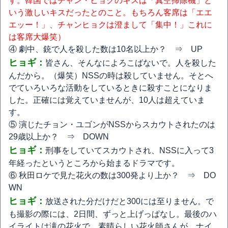
す。韓国ではチャン・ヒョクのキスは「真空掃除機」と
いう激しいキスだったとのこと。もちろん客席は「エエ
エッー！」、チャンヒョクは澄まして「集中！」これに
は客席大爆笑）
④ 劇中、銃で人を殺した数は10名以上か？ ⇒ UP
ヒョギ：
皆さん、そんなによろこばないで。人を殺した
んだから。（爆笑）NSSの時は殺していません。そとへ
でていろいろな活動をしているときに殺すことになりま
した。正確には覚えていませんが、10人は超えていま
す。
⑤ 演じたチョン・ユゴンがNSSからスカウトされたのは
29歳以上か？ ⇒ DOWN
ヒョギ：
刑事をしていてスカウトされ、NSSに入って3
年経ったというところから始まるドラマです。
⑥ 秋田ロケで見た花火の数は300発より上か？ ⇒ DO
WN
ヒョギ：
放送された分だけだと300には至りません。で
も撮影の際には、2日間、ずっと上げっぱなし。最後のハ
イライトは滝の花火で。素晴らしい花火師さんが、ナイ