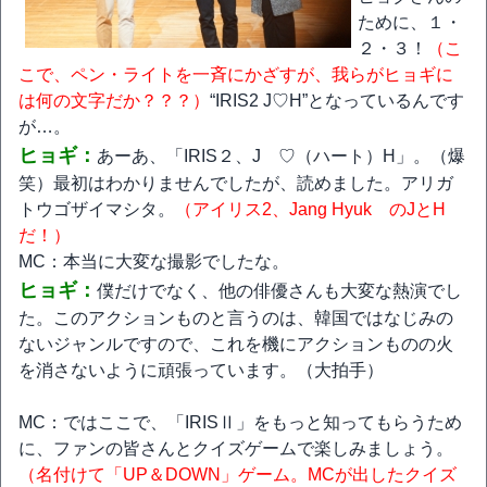
ために、１・
２・３！
（こ
こで、ペン・ライトを一斉にかざすが、我らがヒョギに
は何の文字だか？？？）
“IRIS2 J♡H”となっているんです
が…。
ヒョギ：
あーあ、「IRIS２、J ♡（ハート）H」。（爆
笑）最初はわかりませんでしたが、読めました。アリガ
トウゴザイマシタ。
（アイリス2、Jang Hyuk のJとH
だ！）
MC：本当に大変な撮影でしたな。
ヒョギ：
僕だけでなく、他の俳優さんも大変な熱演でし
た。このアクションものと言うのは、韓国ではなじみの
ないジャンルですので、これを機にアクションものの火
を消さないように頑張っています。（大拍手）
MC：ではここで、「IRISⅡ」をもっと知ってもらうため
に、ファンの皆さんとクイズゲームで楽しみましょう。
（名付けて「UP＆DOWN」ゲーム。MCが出したクイズ