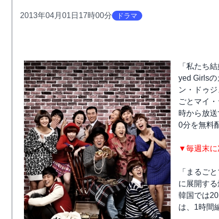
2013年04月01日17時00分
ドラマ
「私たち結
yed Gi
ン・ドゥジ
ごとマイ・
時から放送す
0分を無料
▼毎週末に
「まるごと
に展開する
韓国では20
は、1時間