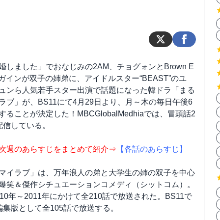
婚しました」でおなじみの2AM、チョグォンとBrown E
rlsのガインが双子の姉弟に、アイドルスター“BEAST”のユ
ュンら人気若手スター出演で話題になった韓ドラ「まる
ラブ」が、BS11にて4月29日より、月～木の毎日午後6
ることが決定した！MBCGlobalMedhiaでは、冒頭話2
配信している。
次週のあらすじをまとめて紹介⇒
【各話のあらすじ】
マイラブ」は、万年浪人の弟と大学生の姉の双子を中心
爆笑＆傑作シチュエーションコメディ（シットコム）。
10年～2011年にかけて全210話で放送された。BS11で
編集版として全105話で放送する。