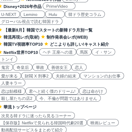
PrimeVideo
Disney+2026年作品
U-NEXT
Lemino
Hulu
韓ドラ歴史コラム
グローバル視点で読む韓国ドラ
【最新8月】韓国でスタートの新韓ドラ月別一覧
韓流再現レポ(取材)
制作発表会レポ(WEB)
韓国TV視聴率TOP10
どこよりも詳しい!キャスト紹介
ヘチ 王座への道
馬医
イ・サン
Netflix世界TOP10
トンイ
鬼宮
奇皇后
華政
善徳女王
恋人
愛が来る
財閥 X 刑事2
夫婦の結末
マンションのお仕事
人妻キラー
恋は飴模様
君へと続く僕のドリーム!
恋は命がけ
殺し屋たちの店2
今、不倫が問題ではありません
華流トップページ
次見る韓ドラに迷ったら見るコーナー
【保存版】Netflixで見られる韓国時代劇20選
映画レビュー
動画配信サービスをまとめて紹介