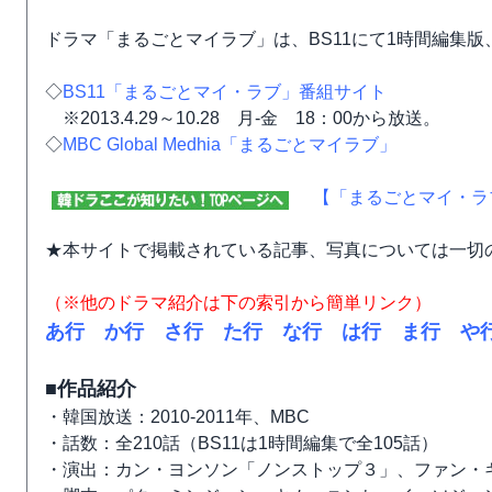
ドラマ「まるごとマイラブ」は、BS11にて1時間編集版
◇
BS11「まるごとマイ・ラブ」番組サイト
※2013.4.29～10.28 月-金 18：00から放送。
◇
MBC Global Medhia「まるごとマイラブ」
【「まるごとマイ・ラ
★本サイトで掲載されている記事、写真については一切
（※他のドラマ紹介は下の索引から簡単リンク）
あ行
か行
さ行
た行
な行
は行
ま行
や
■作品紹介
・韓国放送：2010-2011年、MBC
・話数：全210話（BS11は1時間編集で全105話）
・演出：カン・ヨンソン「ノンストップ３」、ファン・