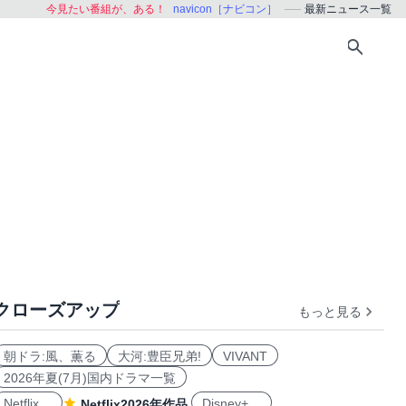
今見たい番組が、ある！
navicon［ナビコン］
最新ニュース一覧
クローズアップ
もっと見る
朝ドラ:風、薫る
大河:豊臣兄弟!
VIVANT
2026年夏(7月)国内ドラマ一覧
Netflix
Disney+
Netflix2026年作品