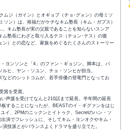
クムジ（ガイン）とオギョプ（チョ･グォン）の母ミソ
ミソン）は、裕福だがケチなキム塾長（キム・ガプス）
…。キム塾長が実の父親であることを知らないスンア
キム塾長にわざと取り入るテス（チョン･テス）の復
ュン）との恋など、家族をめぐるたくさんのストーリー
ン・ヨンソンと「4」のファン・ギョジン。脚本は、パ
ソルヒ、ヤン・ソユン、チョ・ソンヒが担当。
ズなどのシットコムが、若手俳優の登竜門となってお
賞受賞を受賞。
 熱い声援を受けてなんと210話まで延長。半年間の延長
を途中降板することになったが、BEASTのイ・ギグァンをはじ
ジとユイ、2PMのニックンとイトゥク、Secretのハン・ソ
ターが総出演でフレッシュに、そしてキム・ヨンオクやキム・
ン演技派とがバランスよくドラマを盛り立てた。