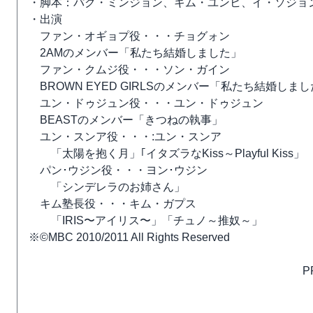
・脚本：パク・ミンジョン、キム・ユンヒ、イ・ソジョ
・出演
ファン・オギョプ役・・・チョグォン
2AMのメンバー「私たち結婚しました」
ファン・クムジ役・・・ソン・ガイン
BROWN EYED GIRLSのメンバー「私たち結婚しま
ユン・ドゥジュン役・・・ユン・ドゥジュン
BEASTのメンバー「きつねの執事」
ユン・スンア役・・・:ユン・スンア
「太陽を抱く月」｢イタズラなKiss～Playful Kiss」
パン･ウジン役・・・ヨン･ウジン
「シンデレラのお姉さん」
キム塾長役・・・キム・ガプス
「IRIS〜アイリス〜」「チュノ～推奴～」
※©MBC 2010/2011 All Rights Reserved
P