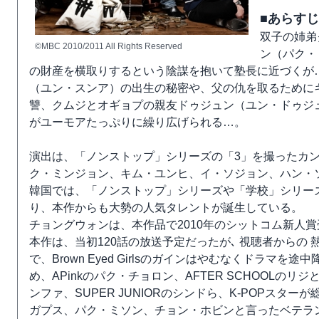
■あらすじ
双子の姉弟
©MBC 2010/2011 All Rights Reserved
ン（パク・
の財産を横取りするという陰謀を抱いて塾長に近づくが
（ユン・スンア）の出生の秘密や、父の仇を取るために
讐、クムジとオギョプの親友ドゥジュン（ユン・ドゥジ
がユーモアたっぷりに繰り広げられる…。
演出は、「ノンストップ」シリーズの「3」を撮ったカ
ク・ミンジョン、キム・ユンヒ、イ・ソジョン、ハン・
韓国では、「ノンストップ」シリーズや「学校」シリー
り、本作からも大勢の人気タレントが誕生している。
チョングウォンは、本作品で2010年のシットコム新人
本作は、当初120話の放送予定だったが､ 視聴者からの
で、Brown Eyed Girlsのガインはやむなくドラマ
め、APinkのパク・チョロン、AFTER SCHOOLのリ
ンファ、SUPER JUNIORのシンドら、K-POPス
ガプス、パク・ミソン、チョン・ホビンと言ったベテラ