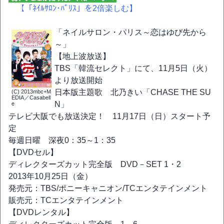
【「ﾈｲﾙｻﾛﾝ･ﾊﾟﾘｽ」を2倍楽しむ】
「ネイルサロン・パリス～恋はゆび先から
～」
【地上波放送】
TBS「韓流セレクト」にて、11月5日（火）
より放送開始
日本版主題歌 北乃きい「CHASE THE SU
(C) 2013mbc+M
EDIA／Casabell
N」
e
テレビ大阪でも放送決定！ 11月17日（日）スタート予
定
毎週日曜 深夜0：35～1：35
【DVDセル】
ディレクターズカット完全版 DVD－SET 1・2
2013年10月25日（金）
発売元：TBS/ポニーキャニオン/TCエンタテインメント
販売元：TCエンタテインメント
【DVDレンタル】