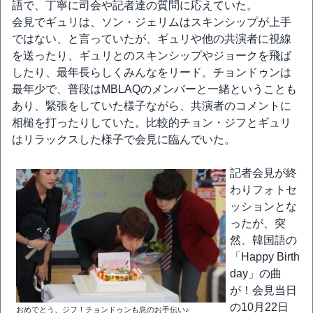
語で、丁寧に司会や記者達の質問に応えていた。
会見でギュリは、ソン・ジェリムはスキンシップが上手
ではない、と言っていたが、ギュリや他の共演者に視線
を送ったり、ギュリとのスキンシップやジョークを飛ば
したり、最年長らしくみんなをリード。チョンドゥンは
最年少で、普段はMBLAQのメンバーと一緒ということも
あり、緊張をしていた様子ながら、共演者のコメントに
相槌を打ったりしていた。比較的チョン・ジフとギュリ
はリラックスした様子で会見に臨んでいた。
記者会見が終
わりフォトセ
ッションとな
ったが、突
然、韓国語の
「Happy Birth
day」の曲
が！会見当日
の10月22日
おめでとう、ジフ！チョンドゥンも息のお手伝い♪