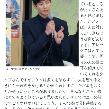
ているところ
がたくさんあ
ると感じまし
た。たとえ
ば、人に対し
てぶっきらぼ
うな面があり
ます。アレッ
クスはとても
優しくて、周
りの人の話に
耳を傾けて聞
僕、女性にはオクテなんです…
いてくれるタ
イプなんですが、ケイは多くを語らずに、人を慰めると
きにも一言声をかけるとか何も言わずに、ただ肩を叩く
とかそういうところがありましたが、そんなところが僕
にとてもよく似ていると思いました。そしてバニーの前
ですごくオロオロしてしまう、そんな姿は僕も共感する
ところです。僕も女性に対して、とても奥手なんです。