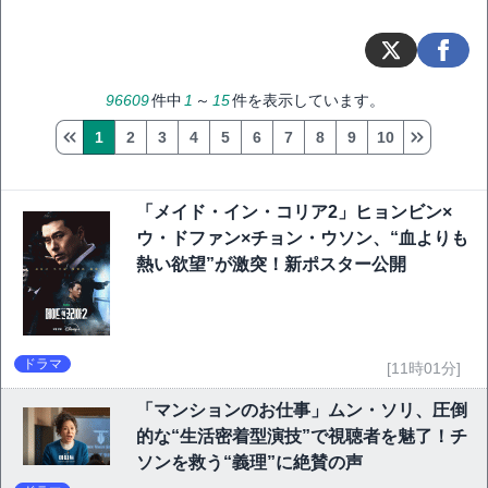
96609
件中
1
～
15
件を表示しています。
1
2
3
4
5
6
7
8
9
10
「メイド・イン・コリア2」ヒョンビン×
ウ・ドファン×チョン・ウソン、“血よりも
熱い欲望”が激突！新ポスター公開
ドラマ
[11時01分]
「マンションのお仕事」ムン・ソリ、圧倒
的な“生活密着型演技”で視聴者を魅了！チ
ソンを救う“義理”に絶賛の声