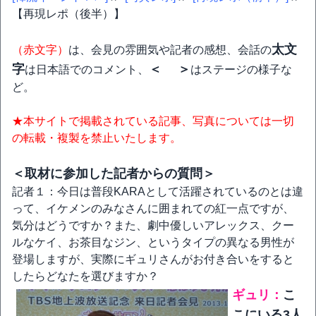
【再現レポ（後半）】
太文
（赤文字）
は、会見の雰囲気や記者の感想、会話の
字
＜ ＞
は日本語でのコメント、
はステージの様子な
ど。
★本サイトで掲載されている記事、写真については一切
の転載・複製を禁止いたします。
＜取材に参加した記者からの質問＞
記者１：今日は普段KARAとして活躍されているのとは違
って、イケメンのみなさんに囲まれての紅一点ですが、
気分はどうですか？また、劇中優しいアレックス、クー
ルなケイ、お茶目なジン、というタイプの異なる男性が
登場しますが、実際にギュリさんがお付き合いをすると
したらどなたを選びますか？
ギュリ：
こ
こにいる3人