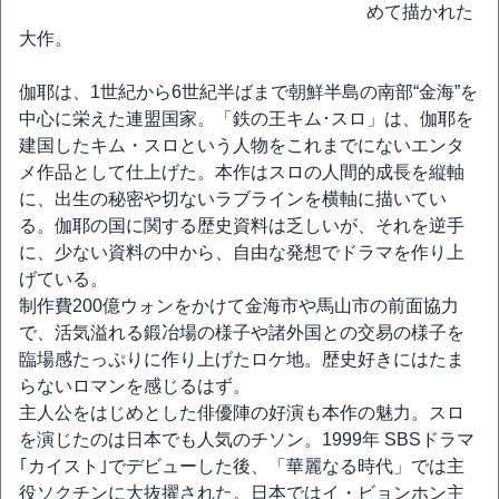
めて描かれた
大作。
伽耶は、1世紀から6世紀半ばまで朝鮮半島の南部“金海”を
中心に栄えた連盟国家。「鉄の王キム･スロ」は、伽耶を
建国したキム・スロという人物をこれまでにないエンタ
メ作品として仕上げた。本作はスロの人間的成長を縦軸
に、出生の秘密や切ないラブラインを横軸に描いてい
る。伽耶の国に関する歴史資料は乏しいが、それを逆手
に、少ない資料の中から、自由な発想でドラマを作り上
げている。
制作費200億ウォンをかけて金海市や馬山市の前面協力
で、活気溢れる鍛冶場の様子や諸外国との交易の様子を
臨場感たっぷりに作り上げたロケ地。歴史好きにはたま
らないロマンを感じるはず。
主人公をはじめとした俳優陣の好演も本作の魅力。スロ
を演じたのは日本でも人気のチソン。1999年 SBSドラマ
｢カイスト｣でデビューした後、「華麗なる時代」では主
役ソクチンに大抜擢された。日本ではイ・ビョンホン主