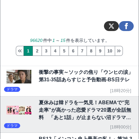
96620
件中
1
～
15
件を表示しています。
1
2
3
4
5
6
7
8
9
10
衝撃の事実～ソックの焦り「ウンヒの涙」
第31-35話あらすじと予告動画-BS日テレ
ドラマ
[18時20分]
夏休みは韓ドラを一気見！ABEMAで“完
走率”が高かった恋愛ドラマ20選が全話無
料 「あと1話」が止まらない沼ドラマを
チェック
ドラマ
[18時00分]
BS12「メンコン 史上最高の私！」第26-3