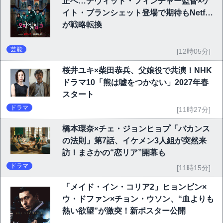
止へ…デヴィッド・フィンチャー監督×ケ
イト・ブランシェット登場で期待もNetflix
が戦略転換
芸能
[12時05分]
桜井ユキ×柴田恭兵、父娘役で共演！NHK
ドラマ10「熊は嘘をつかない」2027年春
スタート
ドラマ
[11時27分]
橋本環奈×チェ・ジョンヒョプ「バカンス
の法則」第7話、イケメン3人組が突然来
訪！まさかの“恋リア”開幕も
ドラマ
[11時15分]
「メイド・イン・コリア2」ヒョンビン×
ウ・ドファン×チョン・ウソン、“血よりも
熱い欲望”が激突！新ポスター公開