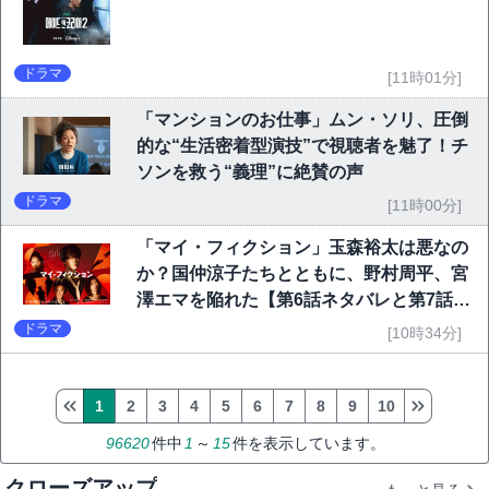
ドラマ
[11時01分]
「マンションのお仕事」ムン・ソリ、圧倒
的な“生活密着型演技”で視聴者を魅了！チ
ソンを救う“義理”に絶賛の声
ドラマ
[11時00分]
「マイ・フィクション」玉森裕太は悪なの
か？国仲涼子たちとともに、野村周平、宮
澤エマを陥れた【第6話ネタバレと第7話予
告】
ドラマ
[10時34分]
1
2
3
4
5
6
7
8
9
10
96620
件中
1
～
15
件を表示しています。
クローズアップ