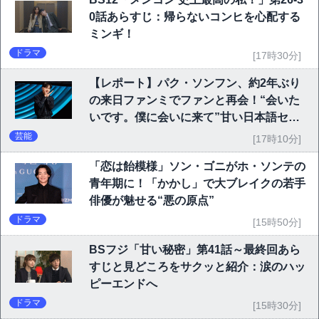
0話あらすじ：帰らないコンヒを心配する
ミンギ！
ドラマ
[17時30分]
【レポート】パク・ソンフン、約2年ぶり
の来日ファンミでファンと再会！“会いた
いです。僕に会いに来て”甘い日本語セリ
フに大歓声
芸能
[17時10分]
「恋は飴模様」ソン・ゴニがホ・ソンテの
青年期に！「かかし」で大ブレイクの若手
俳優が魅せる“悪の原点”
ドラマ
[15時50分]
BSフジ「甘い秘密」第41話～最終回あら
すじと見どころをサクッと紹介：涙のハッ
ピーエンドへ
ドラマ
[15時30分]