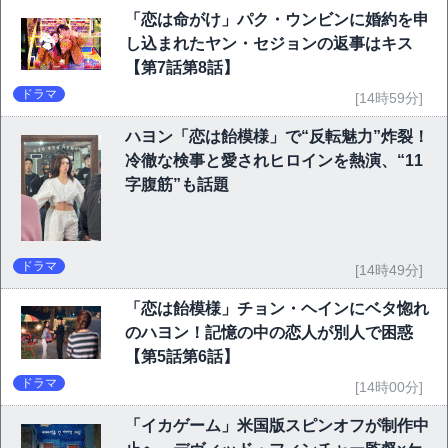
「恋は命がけ」パク・ウンビンに婚約を申
し込まれたヤン・セジョンの返事はキス
【第7話第8話】
ドラマ
[14時59分]
ハヨン「恋は飴模様」で“反転魅力”炸裂！
冷徹な検事と愛されヒロインを熱演、“11
字腹筋”も話題
ドラマ
[14時49分]
「恋は飴模様」チョン・ヘインにベタ惚れ
のハヨン！記憶の中の恋人が別人で困惑
【第5話第6話】
ドラマ
[14時00分]
「イカゲーム」米国版スピンオフが制作中