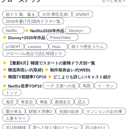
もっと見る
朝ドラ:風、薫る
大河:豊臣兄弟!
VIVANT
2026年夏(7月)国内ドラマ一覧
Netflix
Disney+
Netflix2026年作品
PrimeVideo
Disney+2026年作品
U-NEXT
Lemino
Hulu
韓ドラ歴史コラム
グローバル視点で読む韓国ドラ
【最新8月】韓国でスタートの新韓ドラ月別一覧
韓流再現レポ(取材)
制作発表会レポ(WEB)
韓国TV視聴率TOP10
どこよりも詳しい!キャスト紹介
ヘチ 王座への道
馬医
イ・サン
Netflix世界TOP10
トンイ
鬼宮
奇皇后
華政
善徳女王
恋人
愛が来る
財閥 X 刑事2
夫婦の結末
マンションのお仕事
人妻キラー
恋は飴模様
君へと続く僕のドリーム!
恋は命がけ