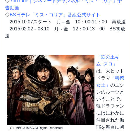
◇
YouTube｜シネマートチャンネル「ミス・コリア」予
告動画
◇
BS日テレ「ミス・コリア」番組公式サイト
2015.10.07スタート 月～金 10：00-11：00 再放送
2015.02.02～03.10 月～金 12：00-13：00 BS初放
送
「鉄の王キ
ム･スロ」
は、大ヒット
ドラマ
「善徳
女王」
のユシ
ンのルーツと
いうことで、
韓ドラファン
にはにわかに
注目された伽
耶を舞台に初
（C）MBC & iMBC All Rights Reserved.