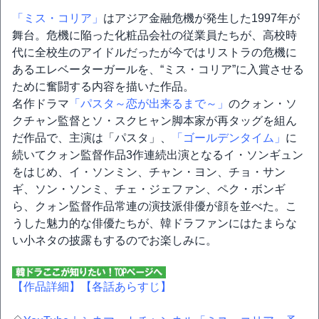
「ミス・コリア」
はアジア金融危機が発生した1997年が
舞台。危機に陥った化粧品会社の従業員たちが、高校時
代に全校生のアイドルだったが今ではリストラの危機に
あるエレベーターガールを、“ミス・コリア”に入賞させる
ために奮闘する内容を描いた作品。
名作ドラマ
「パスタ～恋が出来るまで～」
のクォン・ソ
クチャン監督とソ・スクヒャン脚本家が再タッグを組ん
だ作品で、主演は「パスタ」、
「ゴールデンタイム」
に
続いてクォン監督作品3作連続出演となるイ・ソンギュン
をはじめ、イ・ソンミン、チャン・ヨン、チョ・サン
ギ、ソン・ソンミ、チェ・ジェファン、ペク・ボンギ
ら、クォン監督作品常連の演技派俳優が顔を並べた。こ
うした魅力的な俳優たちが、韓ドラファンにはたまらな
い小ネタの披露もするのでお楽しみに。
【作品詳細】
【各話あらすじ】