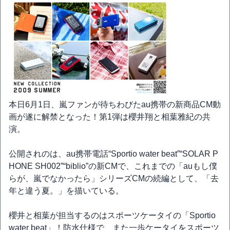
本日6月1日、嵐ファンが待ちわびたau携帯の新商品CM動
画が遂に解禁となった！第1弾は櫻井翔と相葉雅紀の共
演。
公開されのは、au携帯電話“Sportio water beat”“SOLAR P
HONE SH002”“biblio”の新CMで、これまでの「auもし僕
らが、嵐でなかったら」シリーズCMの続編として、「去
年と違う夏。」を描いている。
櫻井と相葉が担当するのはスポーツケータイの「Sportio
water beat」！防水仕様で、また一歩ケータイをスポーツ