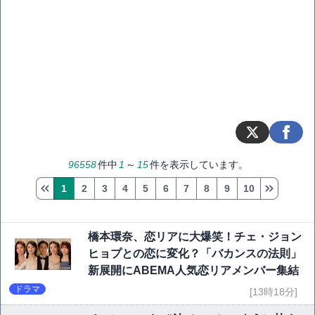
96558
件中
1
～
15
件を表示しています。
1
2
3
4
5
6
7
8
9
10
橋本環奈、恋リアに大爆笑！チェ・ジョン
ヒョプとの恋に変化？「バカンスの法則」
新展開にABEMA人気恋リアメンバー集結
ドラマ
[13時18分]