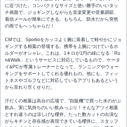
に近づけた。コンパクトなサイズと使い勝手のいいタッ
チ画面で、ジョギングしながらも音楽変更や音量調節、
着信メールが簡単にできる。もちろん、防水だから突然
の雨でもへっちゃらだ！
CMでは、Sportioをカッコよく腕に装着して軽やかにジョ
ギングする相葉の登場する。携帯を上腕につけているホ
ルダーがオシャレ。これは、1キロが1円の緑になる「Ru
n&Walk」というサービスに対応しているもので、ケータ
イ&PCが専属トレーナーとなって、ランニングやウォー
キングをサポートしてくれる優れもの。他にも、フィッ
トネスやゴルフなどに対応しているアプリもあるという
から至れり尽くせりだ。
汗だくの相葉は高台の広場で、“自販機”で買った水のがぶ
飲み。実に気持ちのいい飲みっぷり！そんなアツイ相葉
とすれ違うのは涼しげな櫻井。たった数カットの出演な
がらキチンと存在感が表現できている櫻井に、スタッフ