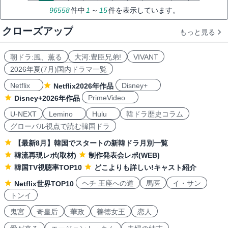
96558
件中
1
～
15
件を表示しています。
クローズアップ
もっと見る
朝ドラ:風、薫る
大河:豊臣兄弟!
VIVANT
2026年夏(7月)国内ドラマ一覧
Netflix
Disney+
Netflix2026年作品
PrimeVideo
Disney+2026年作品
U-NEXT
Lemino
Hulu
韓ドラ歴史コラム
グローバル視点で読む韓国ドラ
【最新8月】韓国でスタートの新韓ドラ月別一覧
韓流再現レポ(取材)
制作発表会レポ(WEB)
韓国TV視聴率TOP10
どこよりも詳しい!キャスト紹介
ヘチ 王座への道
馬医
イ・サン
Netflix世界TOP10
トンイ
鬼宮
奇皇后
華政
善徳女王
恋人