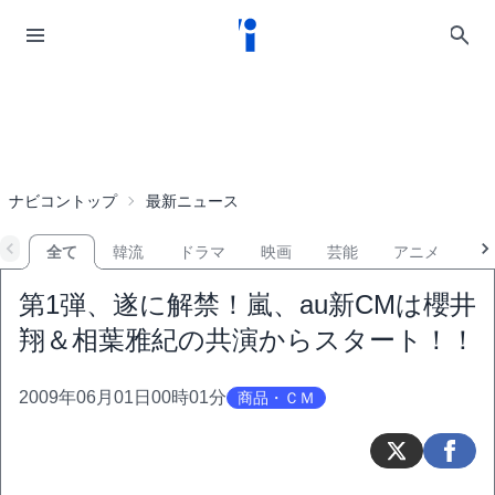
ナビコントップ
最新ニュース
全て
韓流
ドラマ
映画
芸能
アニメ
音
第1弾、遂に解禁！嵐、au新CMは櫻井
翔＆相葉雅紀の共演からスタート！！
2009年06月01日00時01分
商品・ＣＭ