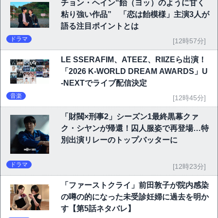
チョン・ヘイン“飴（ヨッ）のように甘く
粘り強い作品” 「恋は飴模様」主演3人が
語る注目ポイントとは
ドラマ
[12時57分]
LE SSERAFIM、ATEEZ、RIIZEら出演！
「2026 K-WORLD DREAM AWARDS」U
-NEXTでライブ配信決定
音楽
[12時45分]
「財閥×刑事2」シーズン1最終黒幕クァ
ク・シヤンが帰還！囚人服姿で再登場…特
別出演リレーのトップバッターに
ドラマ
[12時23分]
「ファーストクライ」前田敦子が院内感染
の噂の的になった未受診妊婦に過去を明か
す【第5話ネタバレ】