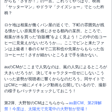
からも「さすが！」の一言。これってやっぱり、映画
「ヤッターマン」やドラマ「クイズショー」でとった杵
柄？
ロケ地は相葉が働くパン屋の近くで、下町の雰囲気が残
る懐かしい原風景を感じさせる都内の某所。ところで、
相葉が水を買った“自販機”をよく見よう！この中の缶コー
ヒーに見覚えがないだろうか…。ここでピンと来たファ
ンは上級者！春のＣＭで二宮和也や先輩からもらった缶
コーヒーだ！さすが細かいところまで手を抜かない。
auのCMがここまで人気なのは、嵐の人気によるところが
大きいだろうが、決してキャラクター任せにしないこう
いった姿勢が視聴者に響くからなのだろう。同サイトで
はCMと一緒にメイキング動画も公開しているので、撮影
の様子もバッチリチェックしておこう！
第2弾、大野智のCMはこちらから→
au新CM、第2弾解
禁！今度は、太陽光で充電中の大野智が登場！