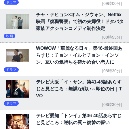
ドラマ
[09時00分]
チャ・テヒョン×オム・ジウォン、Netflix
映画『復職警察』で初の夫婦役！ドタバタ
家族アクションコメディ制作決定
映画
[08時53分]
WOWOW「華麗なる日々」第46-最終回あ
らすじ：チョン・イルとチョン・インソ
ン、互いの気持ちを確かめ合い恋人に
ドラマ
[08時30分]
テレビ大阪「イ・サン」第41-45話あらす
じと見どころ：無謀な戦い～即位の日｜T
VO
ドラマ
[08時30分]
テレビ愛知「トンイ」第36-40話あらすじ
と見どころ：逆転の罠～復讐の誓い