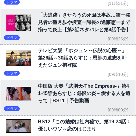
ドラマ
[11時31分]
「大追跡」きたろうの死因は事故…第一発
見者の望月歩や捜査一課長の遠藤憲一まで
揃って炎上【第3話ネタバレと第4話予告】
ドラマ
[09時26分]
テレビ大阪 「ホジュン～伝説の心医～」
第26話～30話あらすじ：恩師の遺志を叶
えたジュン初登院
ドラマ
[09時10分]
中国版 大奥「武則天-The Empress-」第4
1-45話あらすじ：怨恨の炎～愛する人を追
って｜BS11｜予告動画
ドラマ
[09時00分]
BS12「この結婚は社内秘で」第19-24話：
優しいウソ～恋のはじまり