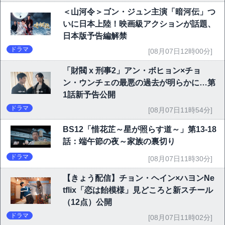
＜山河令＞ゴン・ジュン主演「暗河伝」つ
いに日本上陸！映画級アクションが話題、
日本版予告編解禁
ドラマ
[08月07日12時00分]
「財閥 x 刑事2」アン・ボヒョン×チョ
ン・ウンチェの最悪の過去が明らかに…第
1話新予告公開
ドラマ
[08月07日11時54分]
BS12「惜花芷～星が照らす道～」第13-18
話：端午節の夜～家族の裏切り
ドラマ
[08月07日11時30分]
【きょう配信】チョン・ヘイン×ハヨンNe
tflix「恋は飴模様」見どころと新スチール
（12点）公開
ドラマ
[08月07日11時02分]