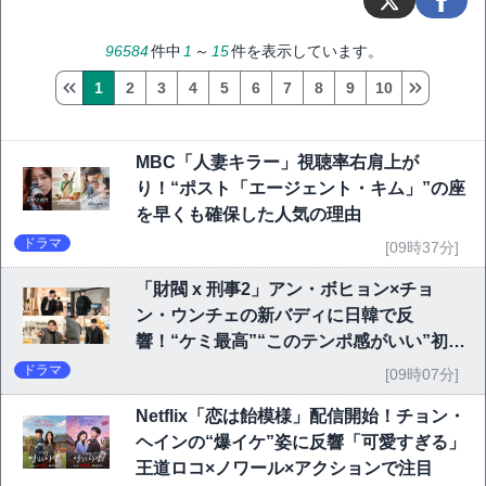
96584
件中
1
～
15
件を表示しています。
1
2
3
4
5
6
7
8
9
10
MBC「人妻キラー」視聴率右肩上が
り！“ポスト「エージェント・キム」”の座
を早くも確保した人気の理由
ドラマ
[09時37分]
「財閥 x 刑事2」アン・ボヒョン×チョ
ン・ウンチェの新バディに日韓で反
響！“ケミ最高”“このテンポ感がいい”初回
6.1％で好発進
ドラマ
[09時07分]
Netflix「恋は飴模様」配信開始！チョン・
ヘインの“爆イケ”姿に反響「可愛すぎる」
王道ロコ×ノワール×アクションで注目