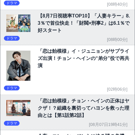
ドラマ
[08時40分]
【8月7日視聴率TOP10】「人妻キラー」8.
3％で首位快走！「財閥×刑事2」は6.1％で
好スタート
ドラマ
[08時00分]
「恋は飴模様」イ・ジュニョンがサプライ
ズ出演！チョン・ヘインの“弟分”役で再共
演
ドラマ
[02時06分]
「恋は飴模様」チョン・ヘインの正体はヤ
クザ！？組織を裏切ってハヨンを救った理
由とは【第1話第2話】
ドラマ
[08月07日19時41分]