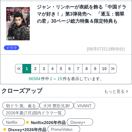
ジャン・リンホーが表紙を飾る「中国ドラ
マが好き！」第3弾発売へ 「逐玉：翡翠
の君」30ページ総力特集＆限定特典も
ドラマ
[08月07日11時00分]
1
2
3
4
5
6
7
8
9
10
96584
件中
1
～
15
件を表示しています。
クローズアップ
もっと見る
朝ドラ:風、薫る
大河:豊臣兄弟!
VIVANT
2026年夏(7月)国内ドラマ一覧
Netflix
Disney+
Netflix2026年作品
PrimeVideo
Disney+2026年作品