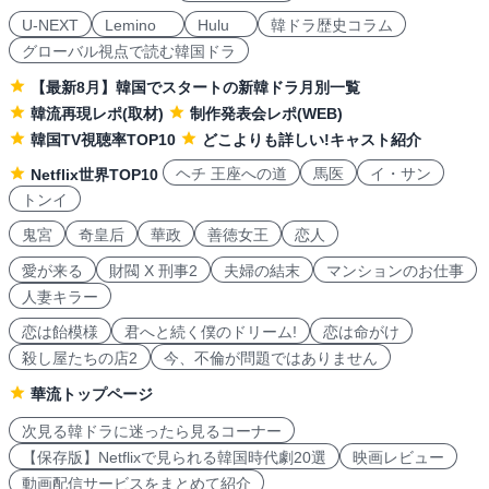
U-NEXT
Lemino
Hulu
韓ドラ歴史コラム
グローバル視点で読む韓国ドラ
【最新8月】韓国でスタートの新韓ドラ月別一覧
韓流再現レポ(取材)
制作発表会レポ(WEB)
韓国TV視聴率TOP10
どこよりも詳しい!キャスト紹介
ヘチ 王座への道
馬医
イ・サン
Netflix世界TOP10
トンイ
鬼宮
奇皇后
華政
善徳女王
恋人
愛が来る
財閥 X 刑事2
夫婦の結末
マンションのお仕事
人妻キラー
恋は飴模様
君へと続く僕のドリーム!
恋は命がけ
殺し屋たちの店2
今、不倫が問題ではありません
華流トップページ
次見る韓ドラに迷ったら見るコーナー
【保存版】Netflixで見られる韓国時代劇20選
映画レビュー
動画配信サービスをまとめて紹介