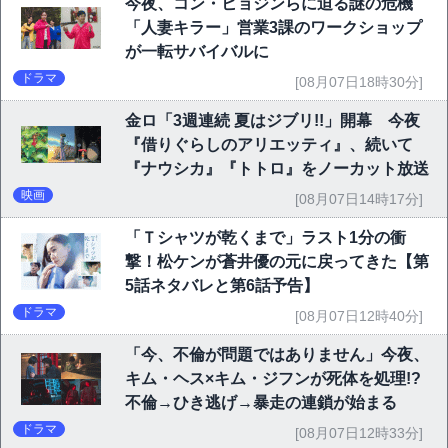
今夜、コン・ヒョジンらに迫る謎の危機
「人妻キラー」営業3課のワークショップ
が一転サバイバルに
ドラマ
[08月07日18時30分]
金ロ「3週連続 夏はジブリ!!」開幕 今夜
『借りぐらしのアリエッティ』、続いて
『ナウシカ』『トトロ』をノーカット放送
映画
[08月07日14時17分]
「Ｔシャツが乾くまで」ラスト1分の衝
撃！松ケンが蒼井優の元に戻ってきた【第
5話ネタバレと第6話予告】
ドラマ
[08月07日12時40分]
「今、不倫が問題ではありません」今夜、
キム・ヘス×キム・ジフンが死体を処理!?
不倫→ひき逃げ→暴走の連鎖が始まる
ドラマ
[08月07日12時33分]