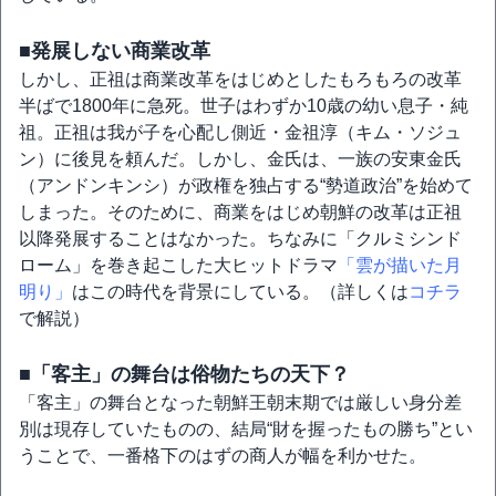
■発展しない商業改革
しかし、正祖は商業改革をはじめとしたもろもろの改革
半ばで1800年に急死。世子はわずか10歳の幼い息子・純
祖。正祖は我が子を心配し側近・金祖淳（キム・ソジュ
ン）に後見を頼んだ。しかし、金氏は、一族の安東金氏
（アンドンキンシ）が政権を独占する“勢道政治”を始めて
しまった。そのために、商業をはじめ朝鮮の改革は正祖
以降発展することはなかった。ちなみに「クルミシンド
ローム」を巻き起こした大ヒットドラマ
「雲が描いた月
明り」
はこの時代を背景にしている。（詳しくは
コチラ
で解説）
■「客主」の舞台は俗物たちの天下？
「客主」の舞台となった朝鮮王朝末期では厳しい身分差
別は現存していたものの、結局“財を握ったもの勝ち”とい
うことで、一番格下のはずの商人が幅を利かせた。