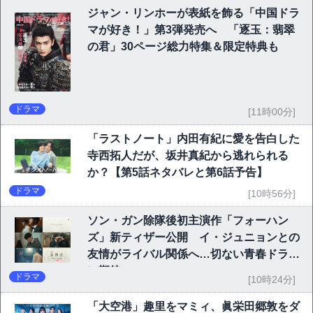
ジャン・リンホーが表紙を飾る「中国ドラ
マが好き！」第3弾発売へ 「逐玉：翡翠
の君」30ページ総力特集＆限定特典も
ドラマ
[11時00分]
「ラストノート」内田有紀に愛を告白した
寺西拓人だが、坂井真紀から逃れられる
か？【第5話ネタバレと第6話予告】
ドラマ
[10時56分]
ソン・ガン除隊後初主演作「フォーハン
ズ」新ティザー公開 イ・ジュニョンとの
友情がライバル関係へ…切ない青春ドラマ
に期待
ドラマ
[10時24分]
「大空港」趣里をマミィ、眞栄田郷敦をダ