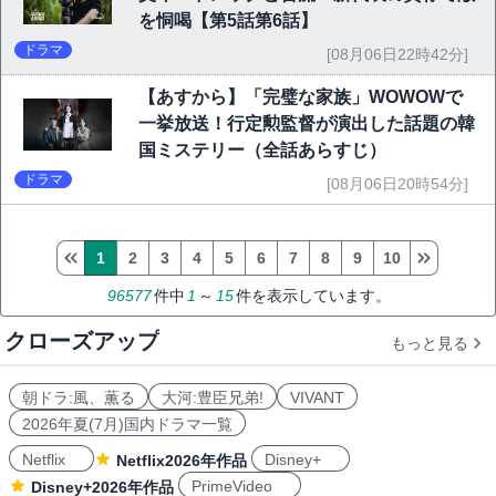
を恫喝【第5話第6話】
ドラマ
[08月06日22時42分]
【あすから】「完璧な家族」WOWOWで
一挙放送！行定勲監督が演出した話題の韓
国ミステリー（全話あらすじ）
ドラマ
[08月06日20時54分]
1
2
3
4
5
6
7
8
9
10
96577
件中
1
～
15
件を表示しています。
クローズアップ
もっと見る
朝ドラ:風、薫る
大河:豊臣兄弟!
VIVANT
2026年夏(7月)国内ドラマ一覧
Netflix
Disney+
Netflix2026年作品
PrimeVideo
Disney+2026年作品