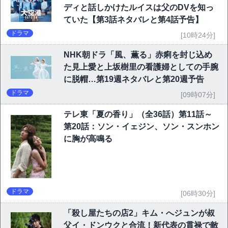
ディと話しかけたルイスは父のDVを知っ
ていた【第3話ネタバレと第4話予告】
ドラマ
[10時24分]
NHK朝ドラ「風、薫る」赤痢を封じ込め
た見上愛と上坂樹里の看護婦としての手腕
に脱帽…第19週ネタバレと第20週予告
ドラマ
[09時07分]
テレ東「夏の香り」（全36話）第11話～
第20話：ソン・イェジン、ソン・スンホン
に胸が高鳴る
ドラマ
[06時30分]
「殺し屋たちの店2」キム・へジュンが叔
父イ・ドンウクと合流！新代表の貫禄で敵