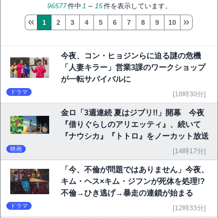
96577
件中
1
～
15
件を表示しています。
1
2
3
4
5
6
7
8
9
10
今夜、コン・ヒョジンらに迫る謎の危機
「人妻キラー」営業3課のワークショップ
が一転サバイバルに
ドラマ
[18時30分]
金ロ「3週連続 夏はジブリ!!」開幕 今夜
『借りぐらしのアリエッティ』、続いて
『ナウシカ』『トトロ』をノーカット放送
映画
[14時17分]
「今、不倫が問題ではありません」今夜、
キム・ヘス×キム・ジフンが死体を処理!?
不倫→ひき逃げ→暴走の連鎖が始まる
ドラマ
[12時33分]