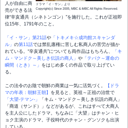
人が自由に商
ドラマ「イ・サン」より
Copyright(c) Since 2005, MBC & iMBC All Rights Reserved.
売ができる法
律“辛亥通共（シネトンゴン）”を施行した。これが正祖即
位15年、1791年のこと。
「イ・サン」第21話
や
「トキメキ☆成均館スキャンダ
ル」
の
第11話
では禁乱廛権に苦しむ私商人の苦労が描か
れている。“辛亥通共”についても両作品はもちろん、
「キ
ム・マンドク～美しき伝説の商人」
や
「テバク～運命の
瞬間（とき）～」
をはじめ多くの作品で取り上げてい
る。
この法令のお陰で朝鮮の商業は一気に活気づく。
【ドラ
マの年表：朝鮮王朝】
を見ると、英祖～正祖の治世で
「大望-テマン-」
「キム・マンドク～美しき伝説の商人」
「商道（サンド）」などがあるが、これはすべて大商人
を主人公にしたドラマ。ちなみに「大望」はチャン・ヒ
ョク主演のドラマ。子役時代のチャン・グンソクも出演
している。