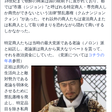
18世紀まで朝鮮の商業は国の統制下に置かれており、都
では“市廛（シジョン）”と呼ばれる特定商人・専売商人し
か商売ができないという法律“禁乱廛権（クムナンジョン
クォン）”があった。それ以外の商人たちは違法商人また
は私商人として取り締まりを恐れながら隠れて商いする
しかなかった。
特定商人たちは当時の最大党派である老論（ノロン）派
と結託し、老論派は商人から莫大なリベートを貰って、
それを政治資金にしていた。（党派については
コチラの
年表
参照）
正祖は庶民の
生活向上と敵
対勢力である
老論を弱体化
させるために
禁乱廛権を廃
止し、特定品
目を除き私商