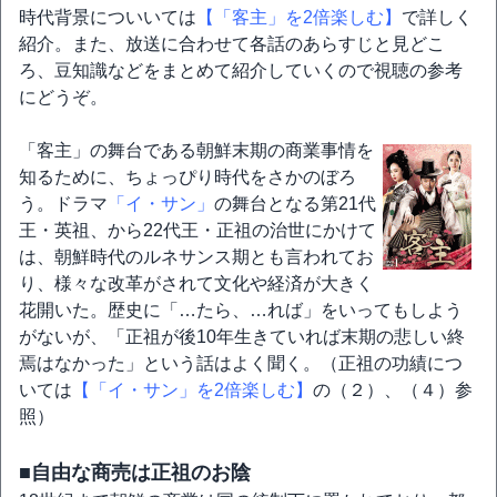
時代背景についいては
【「客主」を2倍楽しむ】
で詳しく
紹介。また、放送に合わせて各話のあらすじと見どこ
ろ、豆知識などをまとめて紹介していくので視聴の参考
にどうぞ。
「客主」の舞台である朝鮮末期の商業事情を
知るために、ちょっぴり時代をさかのぼろ
う。ドラマ
「イ・サン」
の舞台となる第21代
王・英祖、から22代王・正祖の治世にかけて
は、朝鮮時代のルネサンス期とも言われてお
り、様々な改革がされて文化や経済が大きく
花開いた。歴史に「…たら、…れば」をいってもしよう
がないが、「正祖が後10年生きていれば末期の悲しい終
焉はなかった」という話はよく聞く。（正祖の功績につ
いては
【「イ・サン」を2倍楽しむ】
の（２）、（４）参
照）
■自由な商売は正祖のお陰