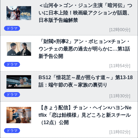
＜山河令＞ゴン・ジュン主演「暗河伝」つ
いに日本上陸！映画級アクションが話題、
日本版予告編解禁
ドラマ
[12時00分]
「財閥×刑事2」アン・ボヒョン×チョン・
ウンチェの最悪の過去が明らかに…第1話
新予告公開
ドラマ
[11時54分]
BS12「惜花芷～星が照らす道～」第13-18
話：端午節の夜～家族の裏切り
ドラマ
[11時30分]
【きょう配信】チョン・ヘイン×ハヨンNe
tflix「恋は飴模様」見どころと新スチール
（12点）公開
ドラマ
[11時02分]