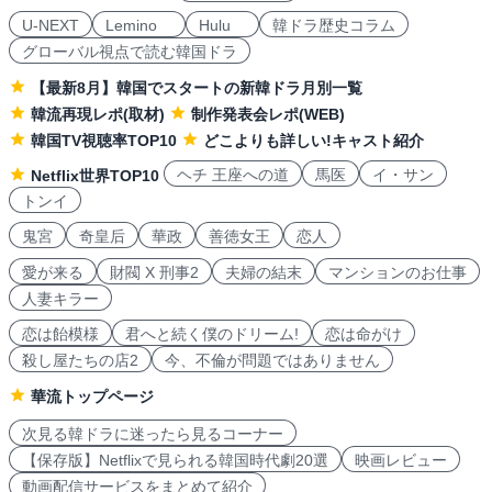
U-NEXT
Lemino
Hulu
韓ドラ歴史コラム
グローバル視点で読む韓国ドラ
【最新8月】韓国でスタートの新韓ドラ月別一覧
韓流再現レポ(取材)
制作発表会レポ(WEB)
韓国TV視聴率TOP10
どこよりも詳しい!キャスト紹介
ヘチ 王座への道
馬医
イ・サン
Netflix世界TOP10
トンイ
鬼宮
奇皇后
華政
善徳女王
恋人
愛が来る
財閥 X 刑事2
夫婦の結末
マンションのお仕事
人妻キラー
恋は飴模様
君へと続く僕のドリーム!
恋は命がけ
殺し屋たちの店2
今、不倫が問題ではありません
華流トップページ
次見る韓ドラに迷ったら見るコーナー
【保存版】Netflixで見られる韓国時代劇20選
映画レビュー
動画配信サービスをまとめて紹介