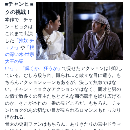
■チャンヒョ
クの挑戦！
本作で、チャ
ン・ヒョクは
これまで出演
した
「推奴-チ
ュノ-」
や
「根
の深い木-世宗
大王の誓
い-」
、
「輝くか、狂うか」
で見せたアクションは封印し
ている。むしろ殴られ、蹴られ…と散々な目に遭う。も
ちろんアクションシーンもあるが、決して無敵ではな
い。チャン・ヒョクがアクションではなく、商才と男の
友情で数多くの客主たちとどんな商売競争を繰り広げる
のか、そこが本作の一番の見どころだ。もちろん、チャ
ンヒョクのあの切ない目が見られるロマンスもたっぷり
描かれる。
骨太の史劇ファンはもちろん、ありきたりの宮中ドラマ