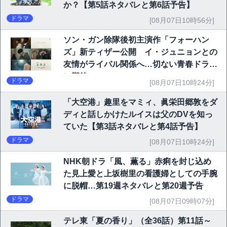
か？【第5話ネタバレと第6話予告】
ドラマ
[08月07日10時56分]
ソン・ガン除隊後初主演作「フォーハン
ズ」新ティザー公開 イ・ジュニョンとの
友情がライバル関係へ…切ない青春ドラマ
に期待
ドラマ
[08月07日10時24分]
「大空港」趣里をマミィ、眞栄田郷敦をダ
ディと話しかけたルイスは父のDVを知っ
ていた【第3話ネタバレと第4話予告】
ドラマ
[08月07日10時24分]
NHK朝ドラ「風、薫る」赤痢を封じ込め
た見上愛と上坂樹里の看護婦としての手腕
に脱帽…第19週ネタバレと第20週予告
ドラマ
[08月07日09時07分]
テレ東「夏の香り」（全36話）第11話～