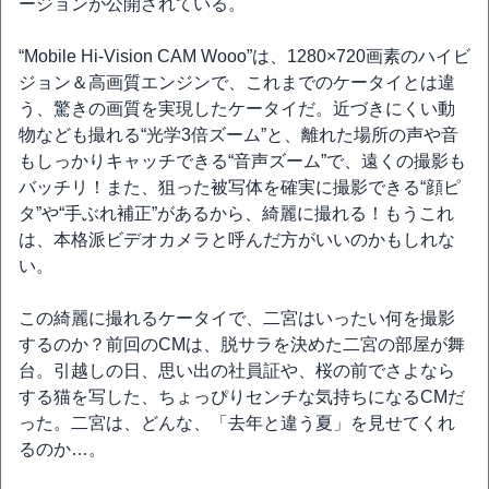
ージョンが公開されている。
“Mobile Hi-Vision CAM Wooo”は、1280×720画素のハイビ
ジョン＆高画質エンジンで、これまでのケータイとは違
う、驚きの画質を実現したケータイだ。近づきにくい動
物なども撮れる“光学3倍ズーム”と、離れた場所の声や音
もしっかりキャッチできる“音声ズーム”で、遠くの撮影も
バッチリ！また、狙った被写体を確実に撮影できる“顔ピ
タ”や“手ぶれ補正”があるから、綺麗に撮れる！もうこれ
は、本格派ビデオカメラと呼んだ方がいいのかもしれな
い。
この綺麗に撮れるケータイで、二宮はいったい何を撮影
するのか？前回のCMは、脱サラを決めた二宮の部屋が舞
台。引越しの日、思い出の社員証や、桜の前でさよなら
する猫を写した、ちょっぴりセンチな気持ちになるCMだ
った。二宮は、どんな、「去年と違う夏」を見せてくれ
るのか…。