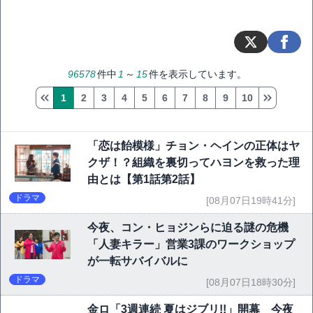
96578
件中
1
～
15
件を表示しています。
1
2
3
4
5
6
7
8
9
10
「恋は飴模様」チョン・ヘインの正体はヤ
クザ！？組織を裏切ってハヨンを救った理
由とは【第1話第2話】
ドラマ
[08月07日19時41分]
今夜、コン・ヒョジンらに迫る謎の危機
「人妻キラー」営業3課のワークショップ
が一転サバイバルに
ドラマ
[08月07日18時30分]
金ロ「3週連続 夏はジブリ!!」開幕 今夜