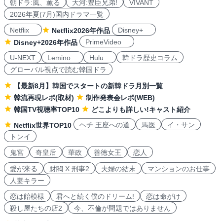
朝ドラ:風、薫る
大河:豊臣兄弟!
VIVANT
2026年夏(7月)国内ドラマ一覧
Netflix
Disney+
Netflix2026年作品
PrimeVideo
Disney+2026年作品
U-NEXT
Lemino
Hulu
韓ドラ歴史コラム
グローバル視点で読む韓国ドラ
【最新8月】韓国でスタートの新韓ドラ月別一覧
韓流再現レポ(取材)
制作発表会レポ(WEB)
韓国TV視聴率TOP10
どこよりも詳しい!キャスト紹介
ヘチ 王座への道
馬医
イ・サン
Netflix世界TOP10
トンイ
鬼宮
奇皇后
華政
善徳女王
恋人
愛が来る
財閥 X 刑事2
夫婦の結末
マンションのお仕事
人妻キラー
恋は飴模様
君へと続く僕のドリーム!
恋は命がけ
殺し屋たちの店2
今、不倫が問題ではありません