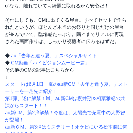
o”なら、離れていても綺麗に取れるから安心だ！
それにしても、CMに出てくる屋台。すべてセットで作ら
れたというが、ほとんど本当のお祭りと同じだけの屋台
が並んでいて、臨場感たっぷり。隅々までリアルに再現
された画面作りは、しっかり視聴者に伝わるはずだ。
◆
au「去年と違う夏。」スペシャルサイト
◆
CM動画「ハイビジョンムービー篇」
その他のCMの記事はこちらから
↓
スタートは6月1日！嵐のau新CM「去年と違う夏。」スト
ーリーを一足先に紹介！
第1弾、遂に解禁！嵐、au新CMは櫻井翔＆相葉雅紀の共
演からスタート！！
au新CM、第2弾解禁！今度は、太陽光で充電中の大野智
が登場！
au新ＣＭ、第3弾はミステリー！オケピにいる松本潤に何