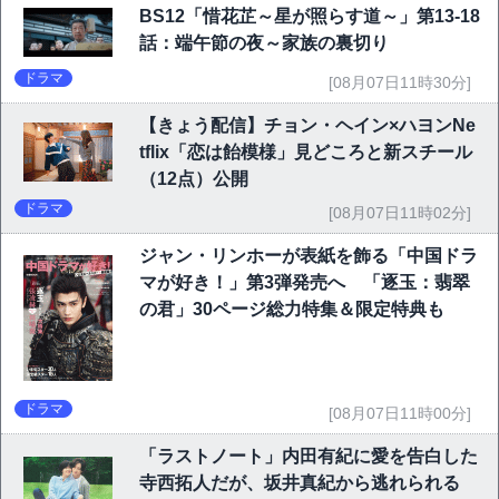
BS12「惜花芷～星が照らす道～」第13-18
話：端午節の夜～家族の裏切り
ドラマ
[08月07日11時30分]
【きょう配信】チョン・ヘイン×ハヨンNe
tflix「恋は飴模様」見どころと新スチール
（12点）公開
ドラマ
[08月07日11時02分]
ジャン・リンホーが表紙を飾る「中国ドラ
マが好き！」第3弾発売へ 「逐玉：翡翠
の君」30ページ総力特集＆限定特典も
ドラマ
[08月07日11時00分]
「ラストノート」内田有紀に愛を告白した
寺西拓人だが、坂井真紀から逃れられる