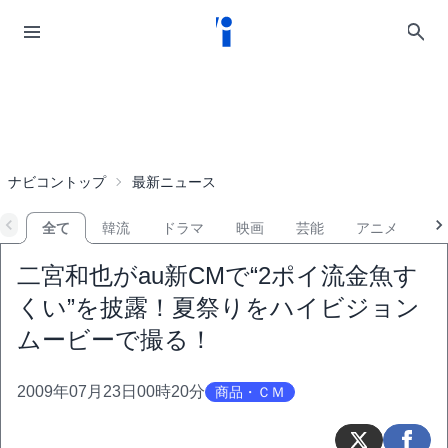
ナビコントップ
最新ニュース
全て
韓流
ドラマ
映画
芸能
アニメ
音
二宮和也がau新CMで“2ポイ流金魚す
くい”を披露！夏祭りをハイビジョン
ムービーで撮る！
2009年07月23日00時20分
商品・ＣＭ