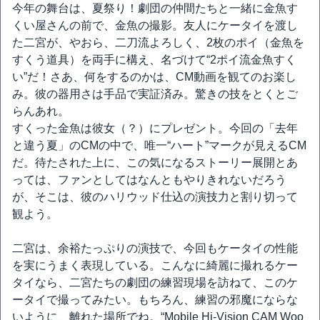
今年の舞台は、夏祭り！劇団の仲間たちと一緒に金魚す
くい屋さんの前で、金魚の撮影。友人にケータイを渡し
た二宮が、やおら、二刀流よろしく、2枚のポイ（金魚を
すくう道具）を両手に構え、名づけて“2ポイ流金魚すく
い”だ！さあ、何をするのかは、CM動画を観てのお楽し
み。彼の器用さは手品で実証済み。驚きの技をとくとご
らんあれ。
すくった金魚は彼女（？）にプレゼント。今回の「去年
と違う夏」のCMの中で、唯一“ハート”マークが見えるCM
だ。待たされた上に、この気になるストーリー展開とあ
っては、ファンとしてはなんともやりきれないだろう
が、そこは、彼のハリウッド仕込の演技力と割り切って
観よう。
二宮は、余裕たっぷりの演技で、今回もケータイの性能
を実にうまく表現している。こんなに綺麗に撮れるケー
タイなら、二宮たちの劇団の練習現場を訪ねて、このケ
ータイで撮ってみたい。もちろん、練習の邪魔にならな
いように、離れた場所でね。“Mobile Hi-Vision CAM Woo