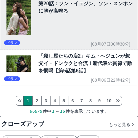
第20話：ソン・イェジン、ソン・スンホン
に胸が高鳴る
ドラマ
[08月07日06時30分]
「殺し屋たちの店2」キム・へジュンが叔
父イ・ドンウクと合流！新代表の貫禄で敵
を恫喝【第5話第6話】
ドラマ
[08月06日22時42分]
1
2
3
4
5
6
7
8
9
10
96578
件中
1
～
15
件を表示しています。
クローズアップ
もっと見る