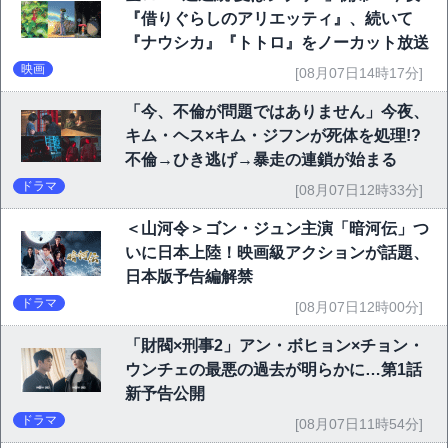
『借りぐらしのアリエッティ』、続いて
『ナウシカ』『トトロ』をノーカット放送
映画
[08月07日14時17分]
「今、不倫が問題ではありません」今夜、
キム・ヘス×キム・ジフンが死体を処理!?
不倫→ひき逃げ→暴走の連鎖が始まる
ドラマ
[08月07日12時33分]
＜山河令＞ゴン・ジュン主演「暗河伝」つ
いに日本上陸！映画級アクションが話題、
日本版予告編解禁
ドラマ
[08月07日12時00分]
「財閥×刑事2」アン・ボヒョン×チョン・
ウンチェの最悪の過去が明らかに…第1話
新予告公開
ドラマ
[08月07日11時54分]