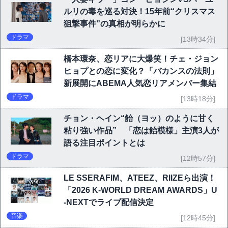
ルリの毒を巡る対決！15年前“クリスマス
狙撃事件”の真相が明らかに
ドラマ
[13時34分]
橋本環奈、恋リアに大爆笑！チェ・ジョン
ヒョプとの恋に変化？「バカンスの法則」
新展開にABEMA人気恋リアメンバー集結
ドラマ
[13時18分]
チョン・ヘイン“飴（ヨッ）のように甘く
粘り強い作品” 「恋は飴模様」主演3人が
語る注目ポイントとは
ドラマ
[12時57分]
LE SSERAFIM、ATEEZ、RIIZEら出演！
「2026 K-WORLD DREAM AWARDS」U
-NEXTでライブ配信決定
音楽
[12時45分]