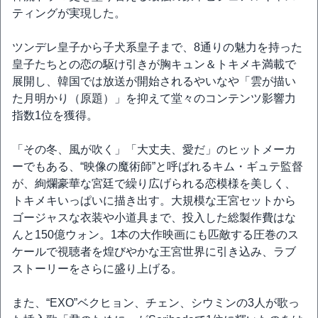
ティングが実現した。
ツンデレ皇子から子犬系皇子まで、8通りの魅力を持った
皇子たちとの恋の駆け引きが胸キュン＆トキメキ満載で
展開し、韓国では放送が開始されるやいなや「雲が描い
た月明かり（原題）」を抑えて堂々のコンテンツ影響力
指数1位を獲得。
「その冬、風が吹く」「大丈夫、愛だ」のヒットメーカ
ーでもある、“映像の魔術師”と呼ばれるキム・ギュテ監督
が、絢爛豪華な宮廷で繰り広げられる恋模様を美しく、
トキメキいっぱいに描き出す。大規模な王宮セットから
ゴージャスな衣装や小道具まで、投入した総製作費はな
んと150億ウォン。1本の大作映画にも匹敵する圧巻のス
ケールで視聴者を煌びやかな王宮世界に引き込み、ラブ
ストーリーをさらに盛り上げる。
また、“EXO”ベクヒョン、チェン、シウミンの3人が歌っ