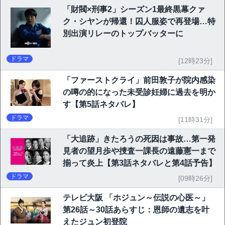
「財閥×刑事2」シーズン1最終黒幕クァ
ク・シヤンが帰還！囚人服姿で再登場…特
別出演リレーのトップバッターに
ドラマ
[12時23分]
「ファーストクライ」前田敦子が院内感染
の噂の的になった未受診妊婦に過去を明か
す【第5話ネタバレ】
ドラマ
[11時31分]
「大追跡」きたろうの死因は事故…第一発
見者の望月歩や捜査一課長の遠藤憲一まで
揃って炎上【第3話ネタバレと第4話予告】
ドラマ
[09時26分]
テレビ大阪 「ホジュン～伝説の心医～」
第26話～30話あらすじ：恩師の遺志を叶
えたジュン初登院