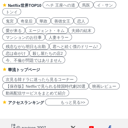
ヘチ 王座への道
馬医
イ・サン
Netflix世界TOP10
トンイ
鬼宮
奇皇后
華政
善徳女王
恋人
愛が来る
エージェント・キム
夫婦の結末
マンションのお仕事
人妻キラー
残念ながら明日も出勤
君へと続く僕のドリーム!
恋は命がけ
殺し屋たちの店2
今、不倫が問題ではありません
華流トップページ
次見る韓ドラに迷ったら見るコーナー
【保存版】Netflixで見られる韓国時代劇20選
映画レビュー
動画配信サービスをまとめて紹介
もっと見る>>
アクセスランキング
navicon 2007