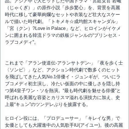
品。アジア中で大ヒットした中国ドラマ「宮廷女官 若曦
（じゃくぎ）」の原作小説「歩歩驚心」を、背景を高麗
時代に移して豪華絢爛なセットや衣装など壮大なスケー
ルで描いた時代劇。「トキメキ☆成均館スキャンダル」
「宮（クン）?Love in Palace」など、ヒロインがイケメ
ンに囲まれる韓流ドラマの鉄板ジャンルの“プリンセス・
ラブコメディ”。
これまで「アラン使道伝-アランサトデン-」「夜を歩く士
〈ソンビ〉」など、アクション時代劇で数多くのヒット
を飛ばしてきた人気No.1俳優イ・ジュンギが、ついにラ
ブコメディ初主演し、冷たい仮面の中に優しさを隠し持
つ第4皇子ワン・ソを熱演。“最も時代劇を魅せる俳優”と
呼ばれる美麗な容姿とカリスマ溢れる演技力に加え、史
上最“キュン”のツンデレぶりを披露する。
ヒロイン役には、「プロデューサー」「キレイな男」で
女優としても大躍進中の人気歌手IU(アイユー)。後の高麗