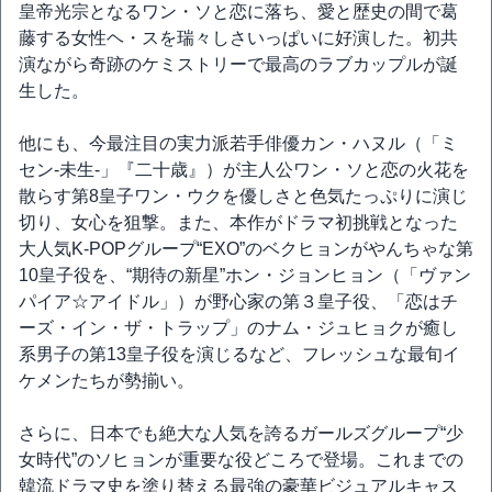
皇帝光宗となるワン・ソと恋に落ち、愛と歴史の間で葛
藤する女性ヘ・スを瑞々しさいっぱいに好演した。初共
演ながら奇跡のケミストリーで最高のラブカップルが誕
生した。
他にも、今最注目の実力派若手俳優カン・ハヌル（「ミ
セン-未生-」『二十歳』）が主人公ワン・ソと恋の火花を
散らす第8皇子ワン・ウクを優しさと色気たっぷりに演じ
切り、女心を狙撃。また、本作がドラマ初挑戦となった
大人気K-POPグループ“EXO”のベクヒョンがやんちゃな第
10皇子役を、“期待の新星”ホン・ジョンヒョン（「ヴァン
パイア☆アイドル」）が野心家の第３皇子役、「恋はチ
ーズ・イン・ザ・トラップ」のナム・ジュヒョクが癒し
系男子の第13皇子役を演じるなど、フレッシュな最旬イ
ケメンたちが勢揃い。
さらに、日本でも絶大な人気を誇るガールズグループ“少
女時代”のソヒョンが重要な役どころで登場。これまでの
韓流ドラマ史を塗り替える最強の豪華ビジュアルキャス