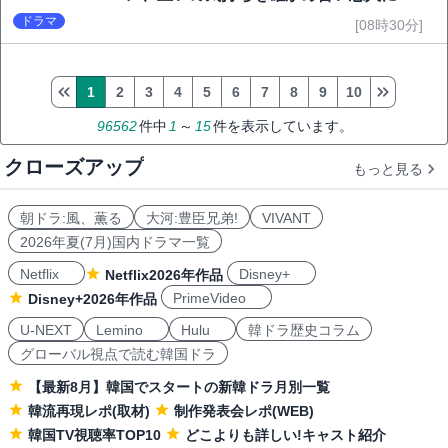
ドラマ
[08時30分]
1
2
3
4
5
6
7
8
9
10
96562
件中
1
～
15
件を表示しています。
クローズアップ
もっと見る
朝ドラ:風、薫る
大河:豊臣兄弟!
VIVANT
2026年夏(7月)国内ドラマ一覧
Netflix
Disney+
Netflix2026年作品
PrimeVideo
Disney+2026年作品
U-NEXT
Lemino
Hulu
韓ドラ歴史コラム
グローバル視点で読む韓国ドラ
【最新8月】韓国でスタートの新韓ドラ月別一覧
韓流再現レポ(取材)
制作発表会レポ(WEB)
韓国TV視聴率TOP10
どこよりも詳しい!キャスト紹介