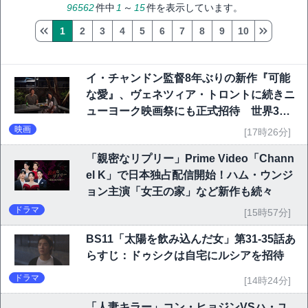
96562
件中
1
～
15
件を表示しています。
1
2
3
4
5
6
7
8
9
10
イ・チャンドン監督8年ぶりの新作『可能
な愛』、ヴェネツィア・トロントに続きニ
ューヨーク映画祭にも正式招待 世界3大
映画祭で快挙｜Netflix映画
映画
[17時26分]
「親密なリプリー」Prime Video「Chann
el K」で日本独占配信開始！ハム・ウンジ
ョン主演「女王の家」など新作も続々
ドラマ
[15時57分]
BS11「太陽を飲み込んだ女」第31-35話あ
らすじ：ドゥシクは自宅にルシアを招待
ドラマ
[14時24分]
「人妻キラー」コン・ヒョジンVSハ・ユ