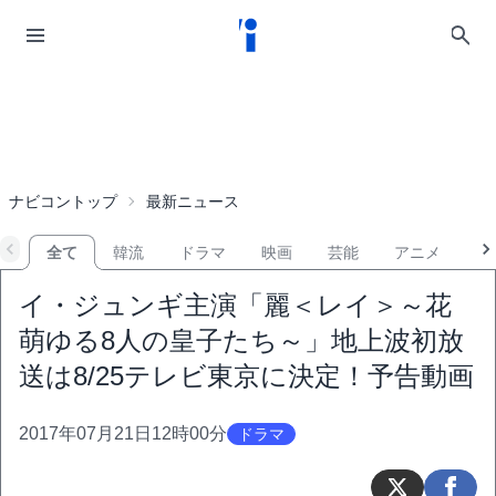
ナビコントップ
最新ニュース
全て
韓流
ドラマ
映画
芸能
アニメ
音
イ・ジュンギ主演「麗＜レイ＞～花
萌ゆる8人の皇子たち～」地上波初放
送は8/25テレビ東京に決定！予告動画
2017年07月21日12時00分
ドラマ