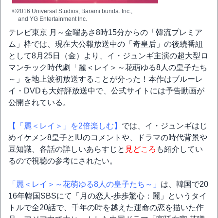
©2016 Universal Studios, Barami bunda. Inc.,
and YG Entertainment Inc.
テレビ東京 月～金曜あさ8時15分からの「韓流プレミア
ム」枠では、現在大公報放送中の「奇皇后」の後続番組
として8月25日（金）より、イ・ジュンギ主演の超大型ロ
マンチック時代劇「麗＜レイ＞～花萌ゆる8人の皇子たち
～」を地上波初放送することが分った！本作はブルーレ
イ・DVDも大好評放送中で、公式サイトには予告動画が
公開されている。
【「麗＜レイ＞」を2倍楽しむ】
では、イ・ジュンギはじ
めイケメン8皇子とIUのコメントや、ドラマの時代背景や
豆知識、各話の詳しいあらすじと
見どころ
も紹介してい
るので視聴の参考にされたい。
「麗＜レイ＞～花萌ゆる8人の皇子たち～」
は、韓国で20
16年韓国SBSにて「月の恋人-歩歩驚心：麗」というタイ
トルで全20話で、千年の時を越えた運命の恋を描いた作