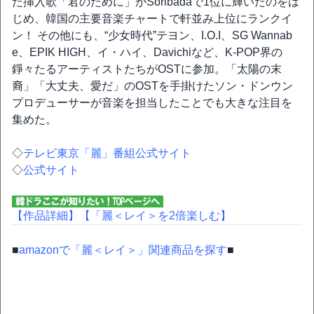
た挿入歌「君のために」がSoribadaで1位に輝いたのをは
じめ、韓国の主要音楽チャートで軒並み上位にランクイ
ン！ その他にも、“少女時代”テヨン、I.O.I、SG Wannab
e、EPIK HIGH、イ・ハイ、Davichiなど、K-POP界の
錚々たるアーティストたちがOSTに参加。「太陽の末
裔」「大丈夫、愛だ」のOSTを手掛けたソン・ドンウン
プロデューサーが音楽を担当したことでも大きな注目を
集めた。
◇
テレビ東京「麗」番組公式サイト
◇
公式サイト
【作品詳細】
【「麗＜レイ＞を2倍楽しむ】
■
amazonで「麗＜レイ＞」関連商品を探す
■