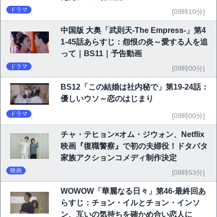
ドラマ
[09時10分]
中国版 大奥「武則天-The Empress-」第4
1-45話あらすじ：怨恨の炎～愛する人を追
って｜BS11｜予告動画
ドラマ
[09時00分]
BS12「この結婚は社内秘で」第19-24話：
優しいウソ～恋のはじまり
ドラマ
[09時00分]
チャ・テヒョン×オム・ジウォン、Netflix
映画『復職警察』で初の夫婦役！ドタバタ
家族アクションコメディ制作決定
映画
[08時53分]
WOWOW「華麗なる日々」第46-最終回あ
らすじ：チョン・イルとチョン・インソ
ン、互いの気持ちを確かめ合い恋人に