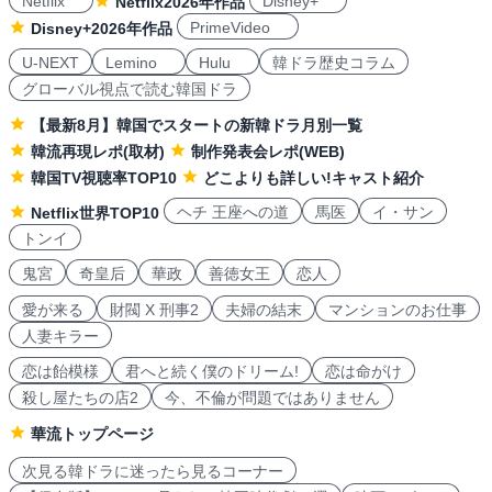
Netflix
Disney+
Netflix2026年作品
PrimeVideo
Disney+2026年作品
U-NEXT
Lemino
Hulu
韓ドラ歴史コラム
グローバル視点で読む韓国ドラ
【最新8月】韓国でスタートの新韓ドラ月別一覧
韓流再現レポ(取材)
制作発表会レポ(WEB)
韓国TV視聴率TOP10
どこよりも詳しい!キャスト紹介
ヘチ 王座への道
馬医
イ・サン
Netflix世界TOP10
トンイ
鬼宮
奇皇后
華政
善徳女王
恋人
愛が来る
財閥 X 刑事2
夫婦の結末
マンションのお仕事
人妻キラー
恋は飴模様
君へと続く僕のドリーム!
恋は命がけ
殺し屋たちの店2
今、不倫が問題ではありません
華流トップページ
次見る韓ドラに迷ったら見るコーナー