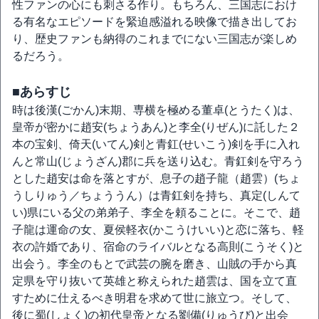
性ファンの心にも刺さる作り。もちろん、三国志におけ
る有名なエピソードを緊迫感溢れる映像で描き出してお
り、歴史ファンも納得のこれまでにない三国志が楽しめ
るだろう。
■あらすじ
時は後漢(ごかん)末期、専横を極める董卓(とうたく)は、
皇帝が密かに趙安(ちょうあん)と李全(りぜん)に託した２
本の宝剣、倚天(いてん)剣と青釭(せいこう)剣を手に入れ
んと常山(じょうざん)郡に兵を送り込む。青釭剣を守ろう
とした趙安は命を落とすが、息子の趙子龍（趙雲）(ちょ
うしりゅう／ちょううん）は青釭剣を持ち、真定(しんて
い)県にいる父の弟弟子、李全を頼ることに。そこで、趙
子龍は運命の女、夏侯軽衣(かこうけいい)と恋に落ち、軽
衣の許婚であり、宿命のライバルとなる高則(こうそく)と
出会う。李全のもとで武芸の腕を磨き、山賊の手から真
定県を守り抜いて英雄と称えられた趙雲は、国を立て直
すために仕えるべき明君を求めて世に旅立つ。そして、
後に蜀(しょく)の初代皇帝となる劉備(りゅうび)と出会