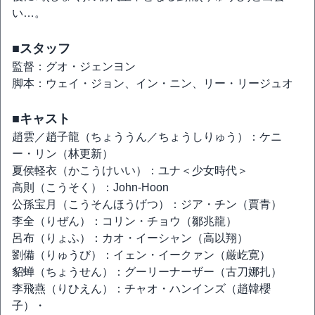
い…。
■スタッフ
監督：グオ・ジェンヨン
脚本：ウェイ・ジョン、イン・ニン、リー・リージュオ
■キャスト
趙雲／趙子龍（ちょううん／ちょうしりゅう）：ケニ
ー・リン（林更新）
夏侯軽衣（かこうけいい）：ユナ＜少女時代＞
高則（こうそく）：John-Hoon
公孫宝月（こうそんほうげつ）：ジア・チン（賈青）
李全（りぜん）：コリン・チョウ（鄒兆龍）
呂布（りょふ）：カオ・イーシャン（高以翔）
劉備（りゅうび）：イェン・イークァン（厳屹寛）
貂蝉（ちょうせん）：グーリーナーザー（古刀娜扎）
李飛燕（りひえん）：チャオ・ハンインズ（趙韓櫻
子）・