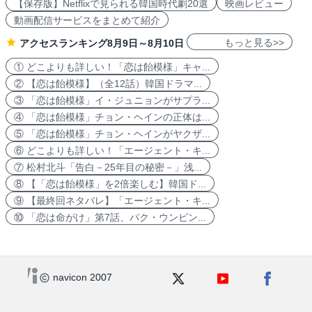
【保存版】Netflixで見られる韓国時代劇20選
映画レビュー
動画配信サービスをまとめて紹介
もっと見る>>
アクセスランキング8月9日～8月10日
① どこよりも詳しい！「恋は飴模様」キャ...
② 【恋は飴模様】（全12話）韓国ドラマ...
③ 「恋は飴模様」イ・ジュニョンがサプラ...
④ 「恋は飴模様」チョン・ヘインの正体は...
⑤ 「恋は飴模様」チョン・ヘインがヤクザ...
⑥ どこよりも詳しい！「エージェント・キ...
⑦ 松村北斗「告白－25年目の秘密－」浅...
⑧ 【「恋は飴模様」を2倍楽しむ】韓国ド...
⑨ 【最終回ネタバレ】「エージェント・キ...
⑩ 「恋は命がけ」第7話、パク・ウンビン...
navicon 2007