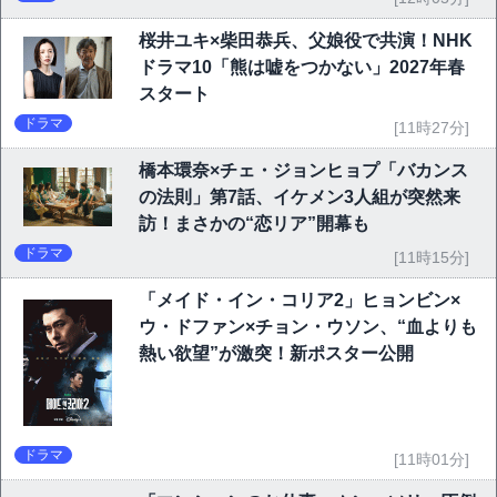
桜井ユキ×柴田恭兵、父娘役で共演！NHK
ドラマ10「熊は嘘をつかない」2027年春
スタート
ドラマ
[11時27分]
橋本環奈×チェ・ジョンヒョプ「バカンス
の法則」第7話、イケメン3人組が突然来
訪！まさかの“恋リア”開幕も
ドラマ
[11時15分]
「メイド・イン・コリア2」ヒョンビン×
ウ・ドファン×チョン・ウソン、“血よりも
熱い欲望”が激突！新ポスター公開
ドラマ
[11時01分]