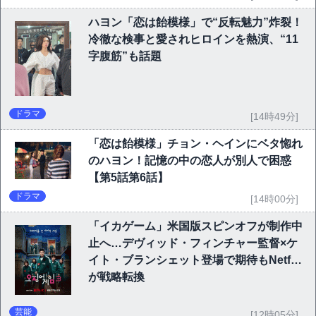
ハヨン「恋は飴模様」で“反転魅力”炸裂！
冷徹な検事と愛されヒロインを熱演、“11
字腹筋”も話題
ドラマ
[14時49分]
「恋は飴模様」チョン・ヘインにベタ惚れ
のハヨン！記憶の中の恋人が別人で困惑
【第5話第6話】
ドラマ
[14時00分]
「イカゲーム」米国版スピンオフが制作中
止へ…デヴィッド・フィンチャー監督×ケ
イト・ブランシェット登場で期待もNetflix
が戦略転換
芸能
[12時05分]