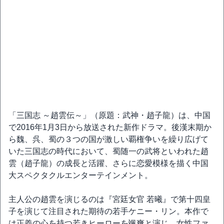
「三国志 ～趙雲伝～」（原題：武神・趙子龍）は、中国
で2016年1月3日から放送された新作ドラマ。後漢末期か
ら魏、呉、蜀の３つの国が激しい覇権争いを繰り広げて
いた三国志の時代において、蜀随一の武将といわれた趙
雲（趙子龍）の成長と活躍、さらに恋愛模様を描く中国
大スペクタクルエンターテインメント。
主人公の趙雲を演じるのは『宮廷女官 若曦』で第十四皇
子を演じて注目された期待の若手ケニー・リン。本作で
は正義の心を持つ若きヒーローを颯爽と演じ、女性ファ