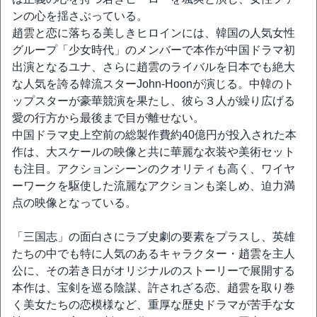
ンの心を揺さぶっている。
趙雲と恋に落ちる美しきヒロインには、韓国の人気女性
グループ「少女時代」のメンバーで本作が中国ドラマ初
出演となるユナ、さらに趙雲のライバルを日本でも絶大
な人気を誇る韓流スターJohn-Hoonが演じる。中韓のト
ップスターが豪華競演を果たし、彼ら３人が繰り広げる
愛の行方から最後まで目が離せない。
中国ドラマ史上空前の総製作費約40億円が投入された本
作は、大スケールの映像と共に華麗な衣装や美術セット
も注目。アクションシーンのクオリティも高く、ワイヤ
ーワークを駆使した流麗なアクションも楽しめ、迫力満
点の映像となっている。
「三国志」の面白さにラブ史劇の要素をプラスし、英雄
たちの中でも特に人気のあるキャラクター・趙雲を主人
公に、その若き日がオリジナルのストーリーで展開する
本作は、宝剣を巡る陰謀、許されざる恋、趙雲を取り巻
く美女たちの恋模様など、重厚な歴史ドラマが苦手な女