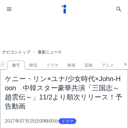
ナビコントップ
最新ニュース
全て
韓流
ドラマ
映画
芸能
アニメ
音
ケニー・リン×ユナ/少女時代×John-H
oon 中韓スター豪華共演「三国志～
趙雲伝～」11/2より順次リリース！予
告動画
2017年07月25日00時00分
ドラマ