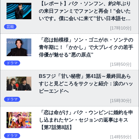
【レポート】パク・ソンフン、約2年ぶり
の来日ファンミでファンと再会！“会いた
いです。僕に会いに来て”甘い日本語セリ
フに大歓声
芸能
[17時10分]
「恋は飴模様」ソン・ゴニがホ・ソンテの
青年期に！「かかし」で大ブレイクの若手
俳優が魅せる“悪の原点”
ドラマ
[15時50分]
BSフジ「甘い秘密」第41話～最終回あら
すじと見どころをサクッと紹介：涙のハッ
ピーエンドへ
ドラマ
[15時30分]
「恋は命がけ」パク・ウンビンに婚約を申
し込まれたヤン・セジョンの返事はキス
【第7話第8話】
ドラマ
[14時59分]