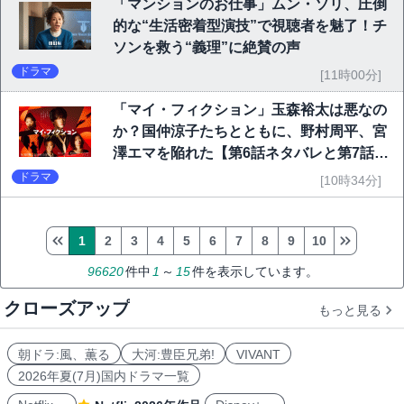
「マンションのお仕事」ムン・ソリ、圧倒
的な“生活密着型演技”で視聴者を魅了！チ
ソンを救う“義理”に絶賛の声
ドラマ
[11時00分]
「マイ・フィクション」玉森裕太は悪なの
か？国仲涼子たちとともに、野村周平、宮
澤エマを陥れた【第6話ネタバレと第7話予
告】
ドラマ
[10時34分]
1
2
3
4
5
6
7
8
9
10
96620
件中
1
～
15
件を表示しています。
クローズアップ
もっと見る
朝ドラ:風、薫る
大河:豊臣兄弟!
VIVANT
2026年夏(7月)国内ドラマ一覧