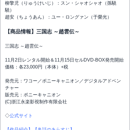
柳擎児（りゅうけいじ）：スン・シャオシャオ（孫驍
驍）
趙安（ちょうあん）：ユー・ロングァン（于榮光）
【商品情報】三国志 ～趙雲伝～
三国志 ～趙雲伝～
11月2日レンタル開始＆11月15日セルDVD-BOX発売開始
価格：各23,000円（本体）+税
発売元：ワコー／ポニーキャニオン／デジタルアドベン
チャー
販売元：ポニーキャニオン
(C)浙江永楽影視制作有限会社
◇
公式サイト
【作品紹介】
【各話のあらすじ】