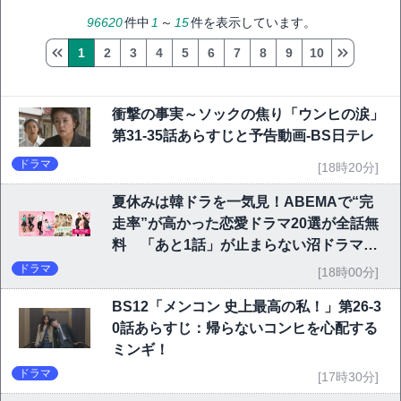
96620
件中
1
～
15
件を表示しています。
1
2
3
4
5
6
7
8
9
10
衝撃の事実～ソックの焦り「ウンヒの涙」
第31-35話あらすじと予告動画-BS日テレ
ドラマ
[18時20分]
夏休みは韓ドラを一気見！ABEMAで“完
走率”が高かった恋愛ドラマ20選が全話無
料 「あと1話」が止まらない沼ドラマを
チェック
ドラマ
[18時00分]
BS12「メンコン 史上最高の私！」第26-3
0話あらすじ：帰らないコンヒを心配する
ミンギ！
ドラマ
[17時30分]