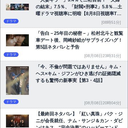
の結末」7.5％、「財閥×刑事2」5.8％…土
曜ドラマ視聴率に明暗【8月8日視聴率TO
P10】
ドラマ
[08時51分]
「告白－25年目の秘密－」松村北斗と観覧
車デート後、岡崎紗絵がサプライズハグ！
第5話ネタバレと予告
ドラマ
[08月08日23時31分]
「今、不倫が問題ではありません」キム・
ヘス×キム・ジフンがひき逃げの証拠隠滅
するも驚愕の新事実【第3・4話】
ドラマ
[08月08日20時04分]
【最終回ネタバレ】「紅い真珠」パク・ジ
ニが会長就任、ナム・サンジ＆カン・ダビ
ンはキス…“完全決着”のハッピーエンド