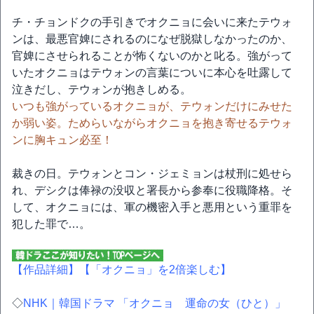
チ・チョンドクの手引きでオクニョに会いに来たテウォ
ンは、最悪官婢にされるのになぜ脱獄しなかったのか、
官婢にさせられることが怖くないのかと叱る。強がって
いたオクニョはテウォンの言葉についに本心を吐露して
泣きだし、テウォンが抱きしめる。
いつも強がっているオクニョが、テウォンだけにみせた
か弱い姿。ためらいながらオクニョを抱き寄せるテウォ
ンに胸キュン必至！
裁きの日。テウォンとコン・ジェミョンは杖刑に処せら
れ、デシクは俸禄の没収と署長から参奉に役職降格。そ
して、オクニョには、軍の機密入手と悪用という重罪を
犯した罪で…。
【作品詳細】
【「オクニョ」を2倍楽しむ】
◇
NHK｜韓国ドラマ 「オクニョ 運命の女（ひと）」