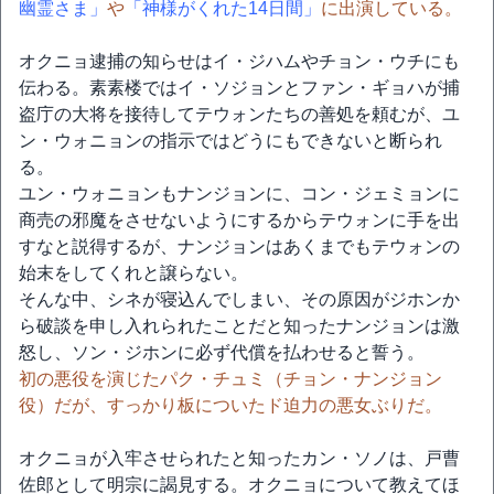
幽霊さま」
や
「神様がくれた14日間」
に出演している。
オクニョ逮捕の知らせはイ・ジハムやチョン・ウチにも
伝わる。素素楼ではイ・ソジョンとファン・ギョハが捕
盗庁の大将を接待してテウォンたちの善処を頼むが、ユ
ン・ウォニョンの指示ではどうにもできないと断られ
る。
ユン・ウォニョンもナンジョンに、コン・ジェミョンに
商売の邪魔をさせないようにするからテウォンに手を出
すなと説得するが、ナンジョンはあくまでもテウォンの
始末をしてくれと譲らない。
そんな中、シネが寝込んでしまい、その原因がジホンか
ら破談を申し入れられたことだと知ったナンジョンは激
怒し、ソン・ジホンに必ず代償を払わせると誓う。
初の悪役を演じたパク・チュミ（チョン・ナンジョン
役）だが、すっかり板についたド迫力の悪女ぶりだ。
オクニョが入牢させられたと知ったカン・ソノは、戸曹
佐郎として明宗に謁見する。オクニョについて教えてほ