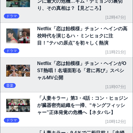
ンに最大の危機…キム・デミョンの裏切
り、その真相は？【見どころ】
ドラマ
[12時47分]
Netflix「恋は飴模様」チョン・ヘインの高
校時代を演じるハ・ミンヒョクに注
目！“テハの原点”を初々しく熱演
ドラマ
[11時21分]
Netflix「恋は飴模様」チョン・ヘインがO
ST熱唱！名場面彩る「君に再び」スペシ
ャルMV公開
音楽
[11時07分]
「人妻キラー」第3・4話：コン・ヒョジン
が臓器密売組織を一掃、“キングフィッシ
ャー”正体発覚の危機へ【ネタバレ】
ドラマ
[10時12分]
「人妻キラー」9.4％で二桁目前！「夫婦