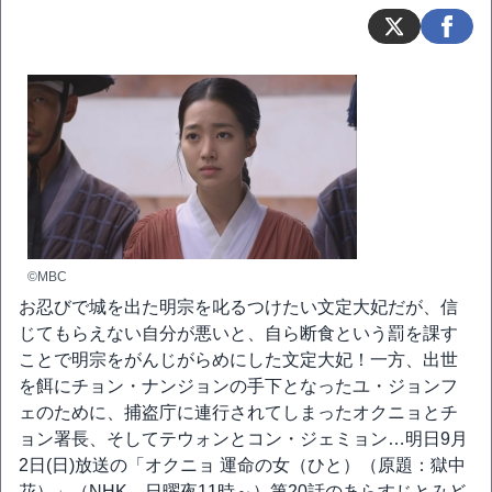
©MBC
お忍びで城を出た明宗を叱るつけたい文定大妃だが、信
じてもらえない自分が悪いと、自ら断食という罰を課す
ことで明宗をがんじがらめにした文定大妃！一方、出世
を餌にチョン・ナンジョンの手下となったユ・ジョンフ
ェのために、捕盗庁に連行されてしまったオクニョとチ
ョン署長、そしてテウォンとコン・ジェミョン…明日9月
2日(日)放送の「オクニョ 運命の女（ひと）（原題：獄中
花）」（NHK、日曜夜11時～）第20話のあらすじとみど