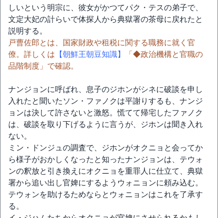
しいという明宗に、彼女がかつてパク・テスの弟子で、
文定大妃の計らいで体探人から典獄署の茶母に戻れたと
説明する。
戸曹佐郎とは、国家財政や租税に関する職務に就く官
僚。詳しくは
【朝鮮王朝豆知識】
「◆政治機構と官職の
品階制度」で確認。
ナンジョンに呼ばれ、息子のジホンがシネに破談を申し
入れたと聞いたソン・ファノクは平謝りするも、ナンジ
ョンは決して許さないと激怒。慌てて帰宅したファノク
は、破談を取り下げるように言うが、ジホンは聞き入れ
ない。
ミン・ドンジュの調査で、ジホンがオクニョと会ってか
ら様子がおかしくなったと知ったナンジョンは、テウォ
ンの釈放と引き換えにオクニョを重罪人に仕立て、典獄
署から追い出し官婢にするようウォニョンに頼み込む。
テウォンを助けるためならとウォニョンはこれを了承す
る。
イ・ジハムたちからオクニョが官婢にさせられるかもし