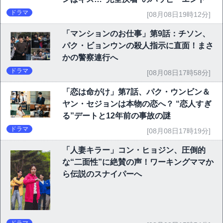
ドラマ
[08月08日19時12分]
「マンションのお仕事」第9話：チソン、
パク・ビョンウンの殺人指示に直面！まさ
かの警察連行へ
ドラマ
[08月08日17時58分]
「恋は命がけ」第7話、パク・ウンビン＆
ヤン・セジョンは本物の恋へ？ “恋人すぎ
る”デートと12年前の事故の謎
ドラマ
[08月08日17時19分]
「人妻キラー」コン・ヒョジン、圧倒的
な“二面性”に絶賛の声！ワーキングママか
ら伝説のスナイパーへ