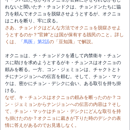
れないと聞いたチ・チョンドクは、チョンドンたちに協
力を頼んでオクニョを脱獄させようとするが、オクニョ
はこれを断り、牢に戻る。
さあ、チョンドクはどんな方法でオクニョを脱獄させよ
うとするのか？“官婢”とは国が保有する賎民のこと。詳し
くは、
「馬医」第2話
の「豆知識」で解説。
オクニョは、チ・チョンドクを通して内禁衛キ・チュン
スに助けを求めようとするがキ・チュンスはオクニョの
頼みを断る。一方、コン・ジェミョンは、チャクトとト
チにナンジョンへの伝言を頼む。そして、チョン・マッ
ケは、密かにチョン・デシクに会い、ある取引を持ち掛
ける。
なぜ、キ・チュンスはオクニョの頼みを断ったのか？コ
ン・ジェミョンからナンジョンへの伝言の内容は？そし
て、チョン・マッケはチョン・デシクにどんな取引を持
ち掛けたのか？オクニョに裁きが下りた時のデシクの表
情に答えがあるのでお見逃しなく。