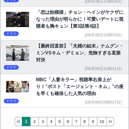
ドラマ
[08月08日15時54分]
「恋は飴模様」チョン・ヘインがヤクザに
なった理由が明らかに！可愛いデートに視
聴者も胸キュン【第3話第4話】
ドラマ
[08月08日15時33分]
【最終回直前】「夫婦の結末」ナムグン・
ミンVSキム・デミョン、危険すぎる直接
対決
ドラマ
[08月08日15時31分]
MBC「人妻キラー」視聴率右肩上が
り！“ポスト「エージェント・キム」”の座
を早くも確保した人気の理由
ドラマ
[08月08日09時37分]
1
2
3
4
5
6
7
8
9
10