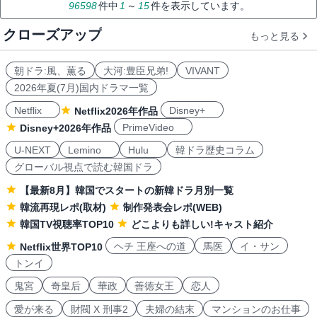
96598
件中
1
～
15
件を表示しています。
クローズアップ
もっと見る
朝ドラ:風、薫る
大河:豊臣兄弟!
VIVANT
2026年夏(7月)国内ドラマ一覧
Netflix
Disney+
Netflix2026年作品
PrimeVideo
Disney+2026年作品
U-NEXT
Lemino
Hulu
韓ドラ歴史コラム
グローバル視点で読む韓国ドラ
【最新8月】韓国でスタートの新韓ドラ月別一覧
韓流再現レポ(取材)
制作発表会レポ(WEB)
韓国TV視聴率TOP10
どこよりも詳しい!キャスト紹介
ヘチ 王座への道
馬医
イ・サン
Netflix世界TOP10
トンイ
鬼宮
奇皇后
華政
善徳女王
恋人
愛が来る
財閥 X 刑事2
夫婦の結末
マンションのお仕事