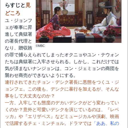
らすじと
見
どころ
ユ・ジョンフ
ェが奉事に昇
進して典獄署
の署長代理と
©MBC
なり、贈収賄
の罪で捕らえられてしまったオクニョやユン・テウォン
たちは典獄署に入牢させられる。しかし、これだけでは
気が済まないナンジョンは、コン・ジェミョンの商団を
襲わせ商売ができないようにする。
連行されてきたチョン・デシク署長に悪態をつくユ・ジ
ョンフェ。この後も、デシクに暴行を加えるが、そんな
事をして大丈夫なのか？
一方、入牢しても態度のデカいデシクがどう変わってい
くのか？意外と可愛いデシクを演じているのは、『レベ
ッカ』や『エリザベス』などミュージカルや演劇、映画
で活躍するチェ・ミンチョル。ドラマでは
「ああ、私の