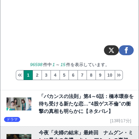
96598
件中
1
～
15
件を表示しています。
1
2
3
4
5
6
7
8
9
10
「バカンスの法則」第4～6話：橋本環奈を
待ち受ける新たな恋…“4股ゲス不倫”の衝
撃の真相も明らかに【ネタバレ】
ドラマ
[13時17分]
今夜「夫婦の結末」最終回 ナムグン・ミ