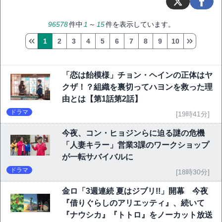
96578
件中
1
～
15
件を表示しています。
1
2
3
4
5
6
7
8
9
10
「恋は飴模様」チョン・ヘインの正体はヤ
クザ！？組織を裏切ってハヨンを救った理
由とは【第1話第2話】
ドラマ
[19時41分]
今夜、コン・ヒョジンらに迫る謎の危機
「人妻キラー」営業3課のワークショップ
が一転サバイバルに
ドラマ
[18時30分]
金ロ「3週連続 夏はジブリ!!」開幕 今夜
『借りぐらしのアリエッティ』、続いて
『ナウシカ』『トトロ』をノーカット放送