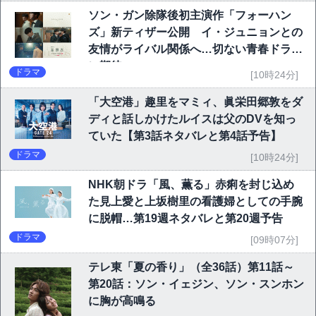
ソン・ガン除隊後初主演作「フォーハン
ズ」新ティザー公開 イ・ジュニョンとの
友情がライバル関係へ…切ない青春ドラマ
に期待
ドラマ
[10時24分]
「大空港」趣里をマミィ、眞栄田郷敦をダ
ディと話しかけたルイスは父のDVを知っ
ていた【第3話ネタバレと第4話予告】
ドラマ
[10時24分]
NHK朝ドラ「風、薫る」赤痢を封じ込め
た見上愛と上坂樹里の看護婦としての手腕
に脱帽…第19週ネタバレと第20週予告
ドラマ
[09時07分]
テレ東「夏の香り」（全36話）第11話～
第20話：ソン・イェジン、ソン・スンホン
に胸が高鳴る