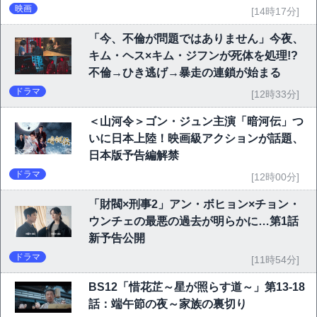
映画
[14時17分]
「今、不倫が問題ではありません」今夜、
キム・ヘス×キム・ジフンが死体を処理!?
不倫→ひき逃げ→暴走の連鎖が始まる
ドラマ
[12時33分]
＜山河令＞ゴン・ジュン主演「暗河伝」つ
いに日本上陸！映画級アクションが話題、
日本版予告編解禁
ドラマ
[12時00分]
「財閥×刑事2」アン・ボヒョン×チョン・
ウンチェの最悪の過去が明らかに…第1話
新予告公開
ドラマ
[11時54分]
BS12「惜花芷～星が照らす道～」第13-18
話：端午節の夜～家族の裏切り