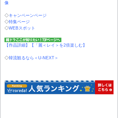
像
◇
キャンペーンページ
◇
特集ページ
◇
WEBスポット
【作品詳細】
【「麗＜レイ＞を2倍楽しむ】
◇
韓流観るなら＜U-NEXT＞