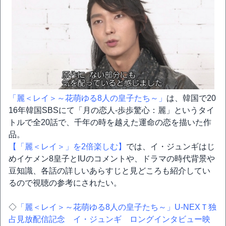
「麗＜レイ＞～花萌ゆる8人の皇子たち～」
は、韓国で20
16年韓国SBSにて「月の恋人-歩歩驚心：麗」というタイ
トルで全20話で、千年の時を越えた運命の恋を描いた作
品。
【「麗＜レイ＞」を2倍楽しむ】
では、イ・ジュンギはじ
めイケメン8皇子とIUのコメントや、ドラマの時代背景や
豆知識、各話の詳しいあらすじと見どころも紹介してい
るので視聴の参考にされたい。
◇
「麗＜レイ＞～花萌ゆる8人の皇子たち～」U-NEXＴ独
占見放配信記念 イ・ジュンギ ロングインタビュー映