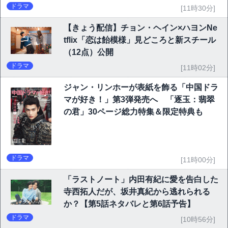
ドラマ
[11時30分]
【きょう配信】チョン・ヘイン×ハヨンNe
tflix「恋は飴模様」見どころと新スチール
（12点）公開
ドラマ
[11時02分]
ジャン・リンホーが表紙を飾る「中国ドラ
マが好き！」第3弾発売へ 「逐玉：翡翠
の君」30ページ総力特集＆限定特典も
ドラマ
[11時00分]
「ラストノート」内田有紀に愛を告白した
寺西拓人だが、坂井真紀から逃れられる
か？【第5話ネタバレと第6話予告】
ドラマ
[10時56分]