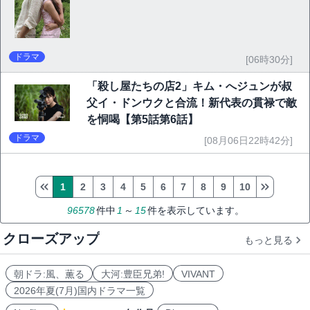
ドラマ
[06時30分]
「殺し屋たちの店2」キム・へジュンが叔
父イ・ドンウクと合流！新代表の貫禄で敵
を恫喝【第5話第6話】
ドラマ
[08月06日22時42分]
1
2
3
4
5
6
7
8
9
10
96578
件中
1
～
15
件を表示しています。
クローズアップ
もっと見る
朝ドラ:風、薫る
大河:豊臣兄弟!
VIVANT
2026年夏(7月)国内ドラマ一覧