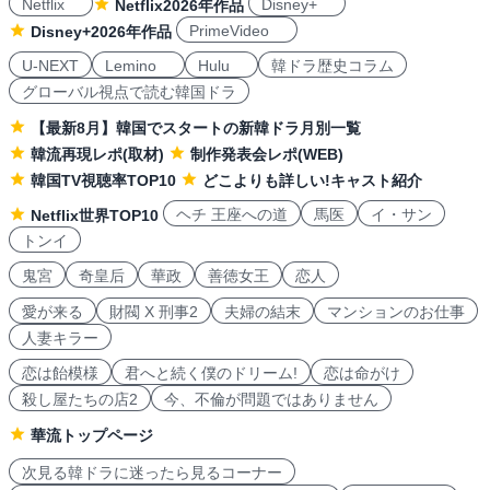
Netflix
Disney+
Netflix2026年作品
PrimeVideo
Disney+2026年作品
U-NEXT
Lemino
Hulu
韓ドラ歴史コラム
グローバル視点で読む韓国ドラ
【最新8月】韓国でスタートの新韓ドラ月別一覧
韓流再現レポ(取材)
制作発表会レポ(WEB)
韓国TV視聴率TOP10
どこよりも詳しい!キャスト紹介
ヘチ 王座への道
馬医
イ・サン
Netflix世界TOP10
トンイ
鬼宮
奇皇后
華政
善徳女王
恋人
愛が来る
財閥 X 刑事2
夫婦の結末
マンションのお仕事
人妻キラー
恋は飴模様
君へと続く僕のドリーム!
恋は命がけ
殺し屋たちの店2
今、不倫が問題ではありません
華流トップページ
次見る韓ドラに迷ったら見るコーナー