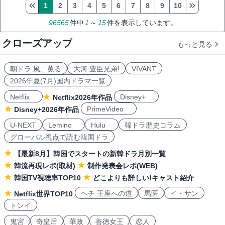
1
2
3
4
5
6
7
8
9
10
96565
件中
1
～
15
件を表示しています。
クローズアップ
もっと見る
朝ドラ:風、薫る
大河:豊臣兄弟!
VIVANT
2026年夏(7月)国内ドラマ一覧
Netflix
Disney+
Netflix2026年作品
PrimeVideo
Disney+2026年作品
U-NEXT
Lemino
Hulu
韓ドラ歴史コラム
グローバル視点で読む韓国ドラ
【最新8月】韓国でスタートの新韓ドラ月別一覧
韓流再現レポ(取材)
制作発表会レポ(WEB)
韓国TV視聴率TOP10
どこよりも詳しい!キャスト紹介
ヘチ 王座への道
馬医
イ・サン
Netflix世界TOP10
トンイ
鬼宮
奇皇后
華政
善徳女王
恋人