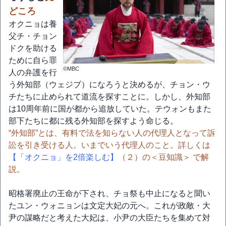
どころ
オクニョは養
父チ・チョン
ドクを助ける
ために自ら罪
©MBC
人の弁護を行
う外知部（ウェジブ）になろうと決めるが、チョン・ウ
チたちに止められて道流を探すことに。しかし、外知部
は10周年前に国が都から追放していた。テウォンもまた
部下たちに都に残る外知部を探すよう命じる。
“外知部”とは、有料で法を知らない人の代理人となって訴
訟を引き受ける人。いまでいう代理人のこと。詳しくは
【「オクニョ」を2倍楽しむ】
（２）の＜豆知識＞ で解
説。
昭格署廃止の王命が下され、チョ祭も中止になると聞い
たユン・ウォニョンは文定大妃の元へ。これが政敵・大
尹の謀略だと考えた大妃は、小尹の大臣たちを集めて対