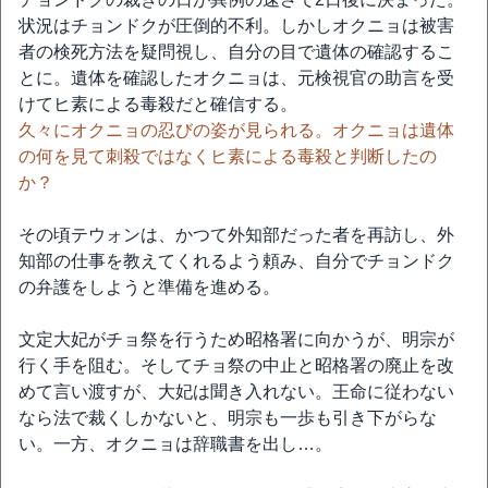
状況はチョンドクが圧倒的不利。しかしオクニョは被害
者の検死方法を疑問視し、自分の目で遺体の確認するこ
とに。遺体を確認したオクニョは、元検視官の助言を受
けてヒ素による毒殺だと確信する。
久々にオクニョの忍びの姿が見られる。オクニョは遺体
の何を見て刺殺ではなくヒ素による毒殺と判断したの
か？
その頃テウォンは、かつて外知部だった者を再訪し、外
知部の仕事を教えてくれるよう頼み、自分でチョンドク
の弁護をしようと準備を進める。
文定大妃がチョ祭を行うため昭格署に向かうが、明宗が
行く手を阻む。そしてチョ祭の中止と昭格署の廃止を改
めて言い渡すが、大妃は聞き入れない。王命に従わない
なら法で裁くしかないと、明宗も一歩も引き下がらな
い。一方、オクニョは辞職書を出し…。