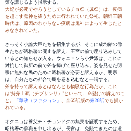
策を講じるよう指示する。
大妃が必死でやろうとしているチョ祭（厲祭）は、疫病
を起こす鬼神を祓うために行われていた祭祀。朝鮮王朝
時代は、原因のわからない疫病は鬼神によって生じたと
みなされていた。
さっそく小論大臣たちを招集するが、そこに成均館の儒
生たちが昭格署の廃止を訴え、王宮の前で座り込みして
いるとの知らせが入る。ウォニョンら小尹派は、これに
対抗して御所の前で斧を捧げて座り込み。姿を見せた明
宗に無知な民のために昭格署が必要と訴えるが、明宗
は、自分たちの都合で民を巻き込むなと一喝する。
斧を持って訴えるとはなんとも物騒な行為だが、これ
は“持斧上疏（チブサンサ）”といって、命懸けの訴えのこ
と。
「華政（ファジョン」
、全65話版の
第28話
でも描か
れている。
オクニョは養父チ・チョンドクの無実を証明するため、
昭格署の辞職を申し出るが、長官は、免賤できたのは道