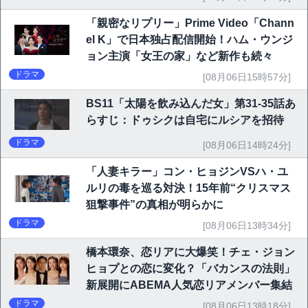
「親密なリプリー」Prime Video「Chann
el K」で日本独占配信開始！ハム・ウンジ
ョン主演「女王の家」など新作も続々
ドラマ
[08月06日15時57分]
BS11「太陽を飲み込んだ女」第31-35話あ
らすじ：ドゥシクは自宅にルシアを招待
ドラマ
[08月06日14時24分]
「人妻キラー」コン・ヒョジンVSハ・ユ
ルリの毒を巡る対決！15年前“クリスマス
狙撃事件”の真相が明らかに
ドラマ
[08月06日13時34分]
橋本環奈、恋リアに大爆笑！チェ・ジョン
ヒョプとの恋に変化？「バカンスの法則」
新展開にABEMA人気恋リアメンバー集結
ドラマ
[08月06日13時18分]