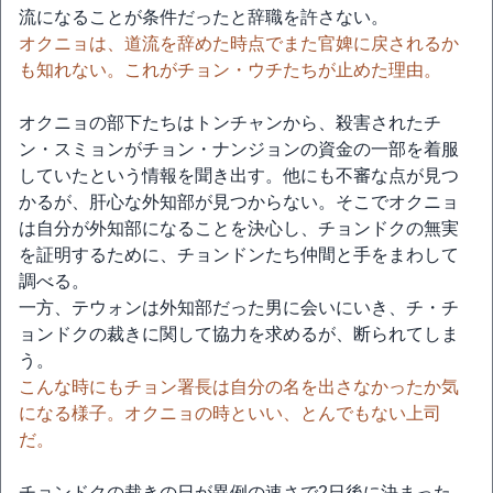
流になることが条件だったと辞職を許さない。
オクニョは、道流を辞めた時点でまた官婢に戻されるか
も知れない。これがチョン・ウチたちが止めた理由。
オクニョの部下たちはトンチャンから、殺害されたチ
ン・スミョンがチョン・ナンジョンの資金の一部を着服
していたという情報を聞き出す。他にも不審な点が見つ
かるが、肝心な外知部が見つからない。そこでオクニョ
は自分が外知部になることを決心し、チョンドクの無実
を証明するために、チョンドンたち仲間と手をまわして
調べる。
一方、テウォンは外知部だった男に会いにいき、チ・チ
ョンドクの裁きに関して協力を求めるが、断られてしま
う。
こんな時にもチョン署長は自分の名を出さなかったか気
になる様子。オクニョの時といい、とんでもない上司
だ。
チョンドクの裁きの日が異例の速さで2日後に決まった。