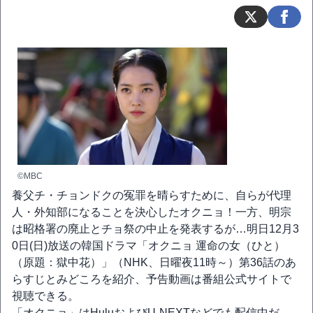
©MBC
養父チ・チョンドクの冤罪を晴らすために、自らが代理
人・外知部になることを決心したオクニョ！一方、明宗
は昭格署の廃止とチョ祭の中止を発表するが…明日12月3
0日(日)放送の韓国ドラマ「オクニョ 運命の女（ひと）
（原題：獄中花）」（NHK、日曜夜11時～）第36話のあ
らすじとみどころを紹介、予告動画は番組公式サイトで
視聴できる。
「オクニョ」はHuluおよびU-NEXTなどでも配信中だ。