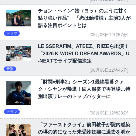
チョン・ヘイン“飴（ヨッ）のように甘く
粘り強い作品” 「恋は飴模様」主演3人が
語る注目ポイントとは
ドラマ
[08月06日12時57分]
LE SSERAFIM、ATEEZ、RIIZEら出演！
「2026 K-WORLD DREAM AWARDS」U
-NEXTでライブ配信決定
音楽
[08月06日12時45分]
「財閥×刑事2」シーズン1最終黒幕クァ
ク・シヤンが帰還！囚人服姿で再登場…特
別出演リレーのトップバッターに
ドラマ
[08月06日12時23分]
「ファーストクライ」前田敦子が院内感染
の噂の的になった未受診妊婦に過去を明か