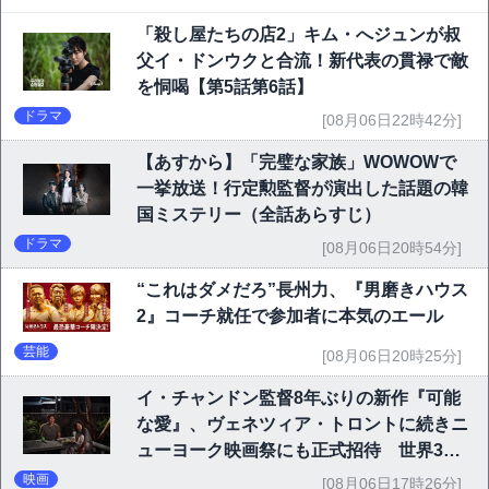
「殺し屋たちの店2」キム・へジュンが叔
父イ・ドンウクと合流！新代表の貫禄で敵
を恫喝【第5話第6話】
ドラマ
[08月06日22時42分]
【あすから】「完璧な家族」WOWOWで
一挙放送！行定勲監督が演出した話題の韓
国ミステリー（全話あらすじ）
ドラマ
[08月06日20時54分]
“これはダメだろ”長州力、『男磨きハウス
2』コーチ就任で参加者に本気のエール
芸能
[08月06日20時25分]
イ・チャンドン監督8年ぶりの新作『可能
な愛』、ヴェネツィア・トロントに続きニ
ューヨーク映画祭にも正式招待 世界3大
映画祭で快挙｜Netflix映画
映画
[08月06日17時26分]