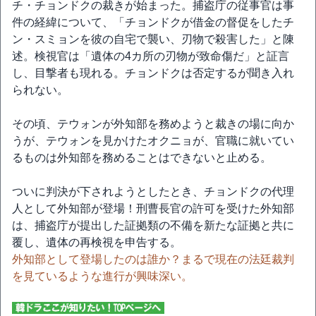
チ・チョンドクの裁きが始まった。捕盗庁の従事官は事
件の経緯について、「チョンドクが借金の督促をしたチ
ン・スミョンを彼の自宅で襲い、刃物で殺害した」と陳
述。検視官は「遺体の4カ所の刃物が致命傷だ」と証言
し、目撃者も現れる。チョンドクは否定するが聞き入れ
られない。
その頃、テウォンが外知部を務めようと裁きの場に向か
うが、テウォンを見かけたオクニョが、官職に就いてい
るものは外知部を務めることはできないと止める。
ついに判決が下されようとしたとき、チョンドクの代理
人として外知部が登場！刑曹長官の許可を受けた外知部
は、捕盗庁が提出した証拠類の不備を新たな証拠と共に
覆し、遺体の再検視を申告する。
外知部として登場したのは誰か？まるで現在の法廷裁判
を見ているような進行が興味深い。