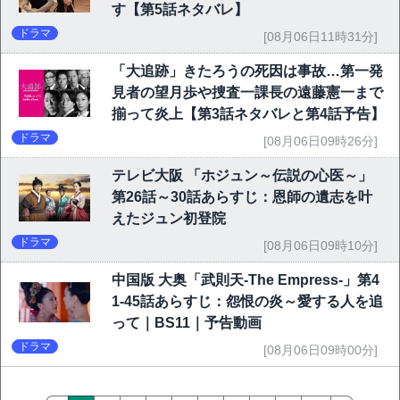
す【第5話ネタバレ】
ドラマ
[08月06日11時31分]
「大追跡」きたろうの死因は事故…第一発
見者の望月歩や捜査一課長の遠藤憲一まで
揃って炎上【第3話ネタバレと第4話予告】
ドラマ
[08月06日09時26分]
テレビ大阪 「ホジュン～伝説の心医～」
第26話～30話あらすじ：恩師の遺志を叶
えたジュン初登院
ドラマ
[08月06日09時10分]
中国版 大奥「武則天-The Empress-」第4
1-45話あらすじ：怨恨の炎～愛する人を追
って｜BS11｜予告動画
ドラマ
[08月06日09時00分]