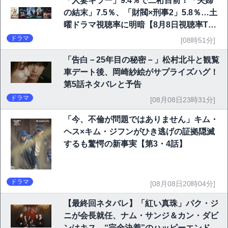
「人妻キラー」9.4％で二桁目前！「夫婦
の結末」7.5％、「財閥×刑事2」5.8％…土
曜ドラマ視聴率に明暗【8月8日視聴率TO
P10】
ドラマ
[08時51分]
「告白－25年目の秘密－」松村北斗と観覧
車デート後、岡崎紗絵がサプライズハグ！
第5話ネタバレと予告
ドラマ
[08月08日23時31分]
「今、不倫が問題ではありません」キム・
ヘス×キム・ジフンがひき逃げの証拠隠滅
するも驚愕の新事実【第3・4話】
ドラマ
[08月08日20時04分]
【最終回ネタバレ】「紅い真珠」パク・ジ
ニが会長就任、ナム・サンジ＆カン・ダビ
ンはキス…“完全決着”のハッピーエンド