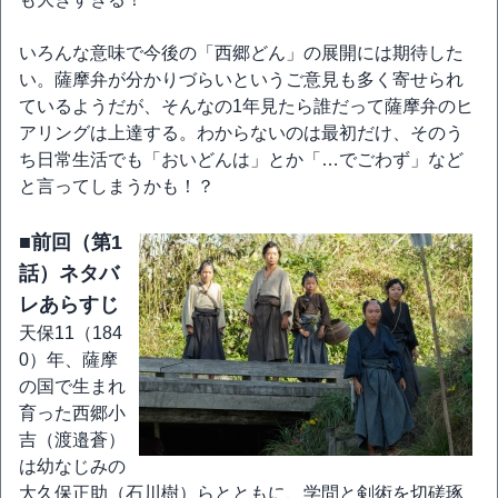
いろんな意味で今後の「西郷どん」の展開には期待した
い。薩摩弁が分かりづらいというご意見も多く寄せられ
ているようだが、そんなの1年見たら誰だって薩摩弁のヒ
アリングは上達する。わからないのは最初だけ、そのう
ち日常生活でも「おいどんは」とか「…でごわず」など
と言ってしまうかも！？
■前回（第1
話）ネタバ
レあらすじ
天保11（184
0）年、薩摩
の国で生まれ
育った西郷小
吉（渡邉蒼）
は幼なじみの
大久保正助（石川樹）らとともに、学問と剣術を切磋琢