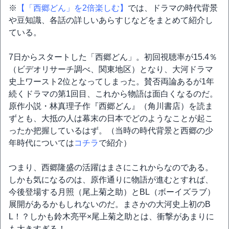
※
【「西郷どん」を2倍楽しむ】
では、ドラマの時代背景
や豆知識、各話の詳しいあらすじなどをまとめて紹介し
ている。
7日からスタートした「西郷どん」。初回視聴率が15.4％
（ビデオリサーチ調べ、関東地区）となり、大河ドラマ
史上ワースト2位となってしまった。賛否両論あるが1年
続くドラマの第1回目、これから物語は面白くなるのだ。
原作小説・林真理子作『西郷どん』（角川書店）を読ま
ずとも、大抵の人は幕末の日本でどのようなことが起こ
ったか把握しているはず。（当時の時代背景と西郷の少
年時代については
コチラ
で紹介）
つまり、西郷隆盛の活躍はまさにこれからなのである。
しかも気になるのは、原作通りに物語が進むとすれば、
今後登場する月照（尾上菊之助）とBL（ボーイズラブ）
展開があるかもしれないのだ。まさかの大河史上初のB
L！？しかも鈴木亮平×尾上菊之助とは、衝撃があまりに
も大きすぎる！