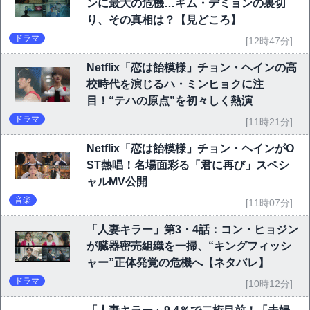
ンに最大の危機…キム・デミョンの裏切
り、その真相は？【見どころ】
ドラマ
[12時47分]
Netflix「恋は飴模様」チョン・ヘインの高
校時代を演じるハ・ミンヒョクに注
目！“テハの原点”を初々しく熱演
ドラマ
[11時21分]
Netflix「恋は飴模様」チョン・ヘインがO
ST熱唱！名場面彩る「君に再び」スペシ
ャルMV公開
音楽
[11時07分]
「人妻キラー」第3・4話：コン・ヒョジン
が臓器密売組織を一掃、“キングフィッシ
ャー”正体発覚の危機へ【ネタバレ】
ドラマ
[10時12分]