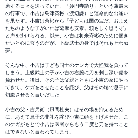
磨する日々を送っていた。「妙円寺詣り」という藩最大
の行事で、小吉は島津斉彬（渡辺謙）と運命的な出逢い
を果たす。小吉は斉彬から「子どもは国の宝だ。おまえ
たちのような子がいれば薩摩も安泰。頼もしく思うぞ」
と声を掛けられる。以来、小吉は将来斉彬のために働き
たいと心に誓うのだが、下級武士の身ではそれも叶わぬ
夢。
そんな中、小吉は子ども同士のケンカで大怪我を負って
しまう。上級武士の子が小吉の右腕に刀を刺し深い傷を
負わせた。後日、その子は父親とともに小吉の家にやっ
てきて、ケガをさせたことを詫び、父はその場で息子に
切腹させると言いだした。
小吉の父・吉兵衛（風間杜夫）はその場を抑えるため
に、あえて息子の非礼を詫び小吉に頭を下げさせた。こ
のケガがもとで小吉は医者からもう二度と刀を持つこと
はできないと言われてしまう。