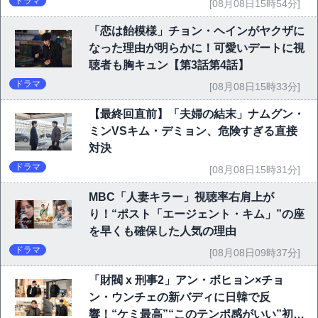
ドラマ
[08月08日15時54分]
「恋は飴模様」チョン・ヘインがヤクザに
なった理由が明らかに！可愛いデートに視
聴者も胸キュン【第3話第4話】
ドラマ
[08月08日15時33分]
【最終回直前】「夫婦の結末」ナムグン・
ミンVSキム・デミョン、危険すぎる直接
対決
ドラマ
[08月08日15時31分]
MBC「人妻キラー」視聴率右肩上が
り！“ポスト「エージェント・キム」”の座
を早くも確保した人気の理由
ドラマ
[08月08日09時37分]
「財閥 x 刑事2」アン・ボヒョン×チョ
ン・ウンチェの新バディに日韓で反
響！“ケミ最高”“このテンポ感がいい”初回