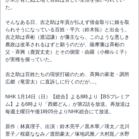
た。
そんなある日、吉之助は年貢が払えず借金取りに娘を取
られそうになっている百姓・平六（鈴木拓）と出会う。
吉之助は斉彬（渡辺謙）が藩主なら、このような悪しき
農政は改革されるはずと願うのだが、薩摩藩は斉彬の
父・斉興（鹿賀丈史）とその側室・由羅（小柳ルミ子）
が実権を握っていた。
吉之助は百姓たちの現状打破のため、斉興の家老・調所
広郷（竜雷太）に直訴しに行くのだが…。
NHK 1月14日（日）【総合】よる8時より【BSプレミア
ム】よる6時より「西郷どん」が第2話を放送。再放送は
毎週土曜日午後1時05分よりNHK総合にて放送。
原作：林真理子。出演：鈴木亮平／黒木華／瑛太／北川
景子／桜庭ななみ／渡部豪太／塚地武雅／大村崑／水野