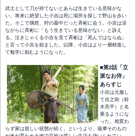
武士として刀が持てないとあらば生きている意味がな
い。将来に絶望した小吉は死に場所を探して野山を歩い
た。そこで偶然、狩の最中だった斉彬に会う。小吉は涙
ながらに斉彬に「もう生きている意味がない」と訴え
る。泣きじゃくる小吉を見て斉彬は「死んではならぬ」
と言って小吉を励ました。以降、小吉はより一層精進し
て勉学に励むようになった。
■第2話「立
派なお侍」
あらすじ
小吉は元服し
て吉之助（鈴
木亮平）と名
乗るようにな
った。相変わ
らず家は貧しい状態が続く。というより、薩摩そのもの
が米が育たぬ土地で百姓は苦しい生活を強いられてい