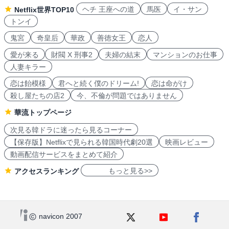
ヘチ 王座への道
馬医
イ・サン
Netflix世界TOP10
トンイ
鬼宮
奇皇后
華政
善徳女王
恋人
愛が来る
財閥 X 刑事2
夫婦の結末
マンションのお仕事
人妻キラー
恋は飴模様
君へと続く僕のドリーム!
恋は命がけ
殺し屋たちの店2
今、不倫が問題ではありません
華流トップページ
次見る韓ドラに迷ったら見るコーナー
【保存版】Netflixで見られる韓国時代劇20選
映画レビュー
動画配信サービスをまとめて紹介
もっと見る>>
アクセスランキング
navicon 2007