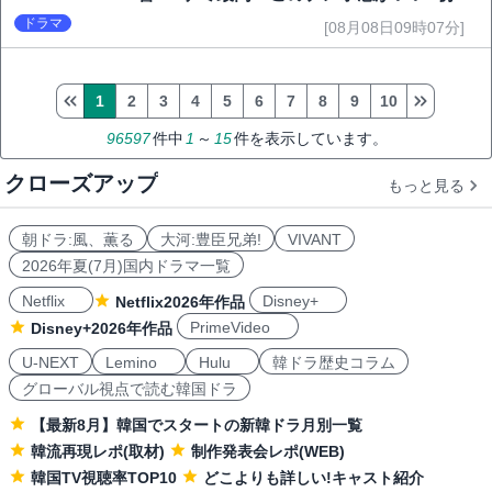
6.1％で好発進
ドラマ
[08月08日09時07分]
1
2
3
4
5
6
7
8
9
10
96597
件中
1
～
15
件を表示しています。
クローズアップ
もっと見る
朝ドラ:風、薫る
大河:豊臣兄弟!
VIVANT
2026年夏(7月)国内ドラマ一覧
Netflix
Disney+
Netflix2026年作品
PrimeVideo
Disney+2026年作品
U-NEXT
Lemino
Hulu
韓ドラ歴史コラム
グローバル視点で読む韓国ドラ
【最新8月】韓国でスタートの新韓ドラ月別一覧
韓流再現レポ(取材)
制作発表会レポ(WEB)
韓国TV視聴率TOP10
どこよりも詳しい!キャスト紹介