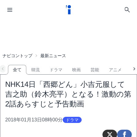
ナビコントップ
最新ニュース
全て
韓流
ドラマ
映画
芸能
アニメ
音
NHK14日「西郷どん」小吉元服して
吉之助（鈴木亮平）となる！激動の第
2話あらすじと予告動画
2018年01月13日08時00分
ドラマ