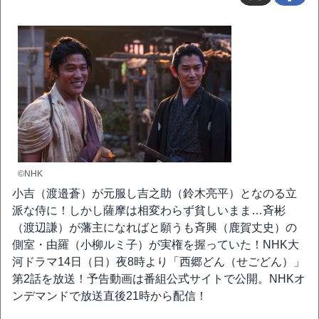
©NHK
小吉（渡邉蒼）が元服し吉之助（鈴木亮平）となのる立
派な侍に！しかし薩摩は相変わらず貧しいまま…斉彬
（渡辺謙）が藩主になればと願うも斉興（鹿賀丈史）の
側室・由羅（小柳ルミ子）が実権を握っていた！NHK大
河ドラマ14日（日）夜8時より「西郷どん（せごどん）」
第2話を放送！予告動画は番組公式サイトで公開。NHKオ
ンデマンドで放送直後21時から配信！