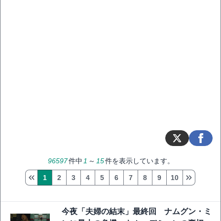
96597
件中
1
～
15
件を表示しています。
1
2
3
4
5
6
7
8
9
10
今夜「夫婦の結末」最終回 ナムグン・ミ