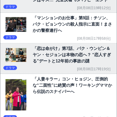
ドラマ
[08月08日19時12分]
「マンションのお仕事」第9話：チソン、
パク・ビョンウンの殺人指示に直面！まさ
かの警察連行へ
ドラマ
[08月08日17時58分]
「恋は命がけ」第7話、パク・ウンビン＆
ヤン・セジョンは本物の恋へ？ “恋人すぎ
る”デートと12年前の事故の謎
ドラマ
[08月08日17時19分]
「人妻キラー」コン・ヒョジン、圧倒的
な“二面性”に絶賛の声！ワーキングママか
ら伝説のスナイパーへ