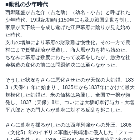
■動乱の少年時代
西郷隆盛が吉之介（吉之助）（幼名・小吉）と呼ばれた
少年時代、19世紀初頭は150年にも及ぶ戦国乱世を制し、
家康が天下統一を成し遂げた江戸幕府に陰りが見え始め
た時代。
支出の増加により幕府の財政難は慢性化。その一方で農
村にまで貨幣経済が浸透し、商人層が力を持ち始めた。
ちなみに幕府は数度にわたって改革をしたが、急激な社
会構造の変化の前には問題解決には至らなかった。
そうした状況をさらに悪化させたのが天保の大飢饉。183
3（天保4）年に始まり 、1835年から1837年にかけて最大
規模化した飢饉だ。米の価格は急騰し、全国で一揆が頻
発し、1837（天保）8年、ついには大坂町奉行与力・大塩
平八郎とその門人らが幕府に対する反乱を起こした。
さらに幕府を揺るがしたのは西洋列強からの外圧。1808
（文化5）年のイギリス軍艦が長崎港に侵入した「フェー
トン号事件」や、1808（天保8）年の日本漂流民7名の移