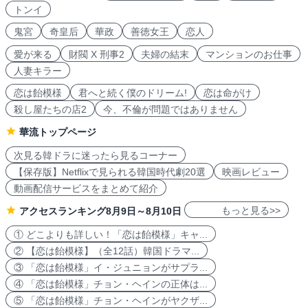
トンイ
鬼宮
奇皇后
華政
善徳女王
恋人
愛が来る
財閥 X 刑事2
夫婦の結末
マンションのお仕事
人妻キラー
恋は飴模様
君へと続く僕のドリーム!
恋は命がけ
殺し屋たちの店2
今、不倫が問題ではありません
華流トップページ
次見る韓ドラに迷ったら見るコーナー
【保存版】Netflixで見られる韓国時代劇20選
映画レビュー
動画配信サービスをまとめて紹介
もっと見る>>
アクセスランキング8月9日～8月10日
① どこよりも詳しい！「恋は飴模様」キャ...
② 【恋は飴模様】（全12話）韓国ドラマ...
③ 「恋は飴模様」イ・ジュニョンがサプラ...
④ 「恋は飴模様」チョン・ヘインの正体は...
⑤ 「恋は飴模様」チョン・ヘインがヤクザ...