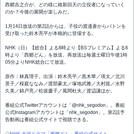
西郷吉之介が、どの様に維新回天の立役者になっていく
のか？今後の展開が楽しみだ。
1月14日放送の第2話からは、子役の渡邉蒼からバトンを
受け取った鈴木亮平が本格的に登場する。
NHK（日）【総合】よる8時より【BSプレミアム】よる6
時より「西郷どん」を放送。再放送は毎週土曜日午後1時
05分よりNHK総合にて放送。
原作：林真理子。出演：鈴木亮平／黒木華／瑛太／北川
景子／桜庭ななみ／渡部豪太／塚地武雅／大村崑／水野
久美／錦戸亮／松坂慶子／風間杜夫／渡辺謙ほか。
番組公式Twitterアカウントは「@nhk_segodon」。番組
公式Instagramアカウントは「nhk_segodon」。第2話予
告動画は番組公式サイトで視聴できる。
◇
NHK 大河ドラマ「西郷どん」番組公式サイト