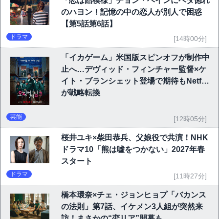
「恋は飴模様」チョン・ヘインにベタ惚れ
のハヨン！記憶の中の恋人が別人で困惑
【第5話第6話】
ドラマ
[14時00分]
「イカゲーム」米国版スピンオフが制作中
止へ…デヴィッド・フィンチャー監督×ケ
イト・ブランシェット登場で期待もNetflix
が戦略転換
芸能
[12時05分]
桜井ユキ×柴田恭兵、父娘役で共演！NHK
ドラマ10「熊は嘘をつかない」2027年春
スタート
ドラマ
[11時27分]
橋本環奈×チェ・ジョンヒョプ「バカンス
の法則」第7話、イケメン3人組が突然来
訪！まさかの“恋リア”開幕も