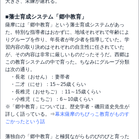
大きさ、未練が慮れる。
■藩士育成システム「郷中教育」
薩摩には「郷中教育」という藩士育成システムがあっ
た。特別な指導者はおかずに、地域それぞれで年齢によ
りグループを作り、年長者が年少者を指導していた。学
習内容の取り決めはそれぞれの自主性に任されていた
が、その内容は非常に厳しいものだったそうだ。西郷は
この教育システムの中で育った。ちなみにグループ分類
は次の通り。
・長老（おせん）：妻帯者
・二才（にせ）：15～25歳くらい
・長稚児（おせちご）：11～15歳くらい
・小稚児（こちご）：6～10歳くらい
※「郷中教育」については、歴史学者・磯田道史先生が
詳しく語っている。⇒
幕末薩摩のちびっこ教育がものす
ごかったという話
藩独自の「郷中教育」と極貧ながらものびのびと育った