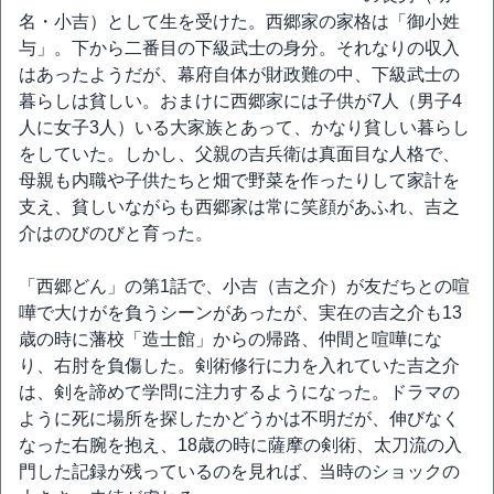
名・小吉）として生を受けた。西郷家の家格は「御小姓
与」。下から二番目の下級武士の身分。それなりの収入
はあったようだが、幕府自体が財政難の中、下級武士の
暮らしは貧しい。おまけに西郷家には子供が7人（男子4
人に女子3人）いる大家族とあって、かなり貧しい暮らし
をしていた。しかし、父親の吉兵衛は真面目な人格で、
母親も内職や子供たちと畑で野菜を作ったりして家計を
支え、貧しいながらも西郷家は常に笑顔があふれ、吉之
介はのびのびと育った。
「西郷どん」の第1話で、小吉（吉之介）が友だちとの喧
嘩で大けがを負うシーンがあったが、実在の吉之介も13
歳の時に藩校「造士館」からの帰路、仲間と喧嘩にな
り、右肘を負傷した。剣術修行に力を入れていた吉之介
は、剣を諦めて学問に注力するようになった。ドラマの
ように死に場所を探したかどうかは不明だが、伸びなく
なった右腕を抱え、18歳の時に薩摩の剣術、太刀流の入
門した記録が残っているのを見れば、当時のショックの