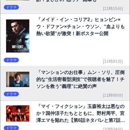
ドラマ
[11時15分]
「メイド・イン・コリア2」ヒョンビン×
ウ・ドファン×チョン・ウソン、“血よりも
熱い欲望”が激突！新ポスター公開
ドラマ
[11時01分]
「マンションのお仕事」ムン・ソリ、圧倒
的な“生活密着型演技”で視聴者を魅了！チ
ソンを救う“義理”に絶賛の声
ドラマ
[11時00分]
「マイ・フィクション」玉森裕太は悪なの
か？国仲涼子たちとともに、野村周平、宮
澤エマを陥れた【第6話ネタバレと第7話予
告】
ドラマ
[10時34分]