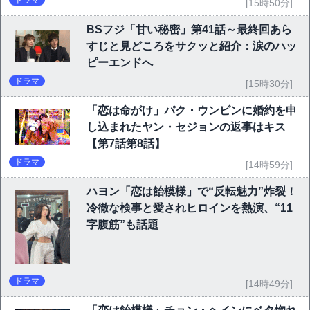
[15時50分]
BSフジ「甘い秘密」第41話～最終回あら
すじと見どころをサクッと紹介：涙のハッ
ピーエンドへ
ドラマ
[15時30分]
「恋は命がけ」パク・ウンビンに婚約を申
し込まれたヤン・セジョンの返事はキス
【第7話第8話】
ドラマ
[14時59分]
ハヨン「恋は飴模様」で“反転魅力”炸裂！
冷徹な検事と愛されヒロインを熱演、“11
字腹筋”も話題
ドラマ
[14時49分]