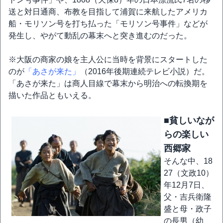
送と対日通商、布教を目指して浦賀に来航したアメリカ
船・モリソン号を打ち払った「モリソン号事件」などが
発生し、やがて動乱の幕末へと突き進むのだった。
※大阪の商家の娘を主人公に当時を背景にスタートした
のが
「あさが来た」
（2016年後期連続テレビ小説）だ。
「あさが来た」は商人目線で幕末から明治への転換期を
描いた作品ともいえる。
■貧しいなが
らの楽しい
西郷家
そんな中、18
27（文政10）
年12月7日、
父・吉兵衛隆
盛と母・政子
の長男（幼