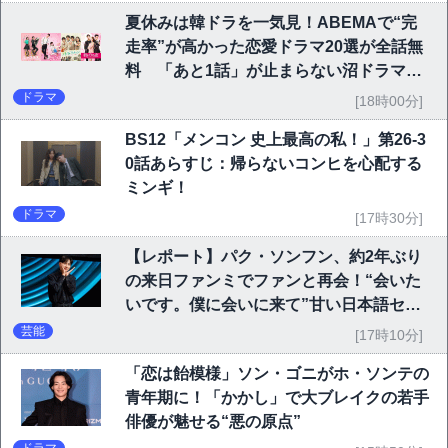
夏休みは韓ドラを一気見！ABEMAで“完
走率”が高かった恋愛ドラマ20選が全話無
料 「あと1話」が止まらない沼ドラマを
チェック
ドラマ
[18時00分]
BS12「メンコン 史上最高の私！」第26-3
0話あらすじ：帰らないコンヒを心配する
ミンギ！
ドラマ
[17時30分]
【レポート】パク・ソンフン、約2年ぶり
の来日ファンミでファンと再会！“会いた
いです。僕に会いに来て”甘い日本語セリ
フに大歓声
芸能
[17時10分]
「恋は飴模様」ソン・ゴニがホ・ソンテの
青年期に！「かかし」で大ブレイクの若手
俳優が魅せる“悪の原点”
ドラマ