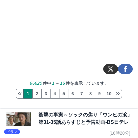
96620
件中
1
～
15
件を表示しています。
1
2
3
4
5
6
7
8
9
10
衝撃の事実～ソックの焦り「ウンヒの涙」
第31-35話あらすじと予告動画-BS日テレ
ドラマ
[18時20分]