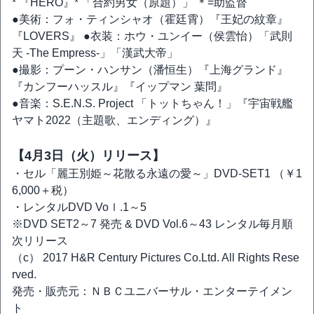
* 『HERO』* 「合約男女（原題）」 ＊=助監督
●美術：フォ・ティンシャオ（霍廷霄）『王妃の紋章』
『LOVERS』 ●衣装：ホウ・ユンイー（侯雲怡）「武則
天 -The Empress-」「漢武大帝」
●撮影：プーン・ハンサン（潘恒生）『上海グランド』
『カンフーハッスル』『イップマン 葉問』
●音楽：S.E.N.S. Project 「トットちゃん！」『宇宙戦艦
ヤマト2022（主題歌、エンディング）』
【4月3日（火）リリース】
・セル「麗王別姫～花散る永遠の愛～」DVD-SET1 （￥1
6,000＋税）
・レンタルDVD Voｌ.1～5
※DVD SET2～7 発売 & DVD Vol.6～43 レンタル毎月順
次リリース
（c） 2017 H&R Century Pictures Co.Ltd. All Rights Rese
rved.
発売・販売元：ＮＢＣユニバーサル・エンターテイメン
ト