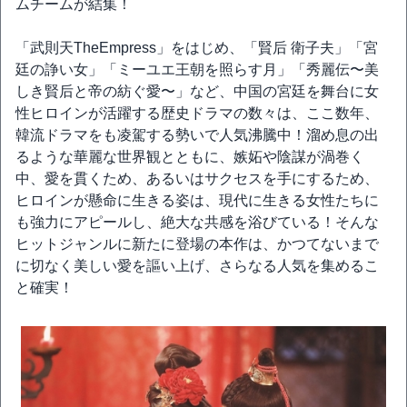
ムチームが結集！
「武則天TheEmpress」をはじめ、「賢后 衛子夫」「宮
廷の諍い女」「ミーユエ王朝を照らす月」「秀麗伝〜美
しき賢后と帝の紡ぐ愛〜」など、中国の宮廷を舞台に女
性ヒロインが活躍する歴史ドラマの数々は、ここ数年、
韓流ドラマをも凌駕する勢いで人気沸騰中！溜め息の出
るような華麗な世界観とともに、嫉妬や陰謀が渦巻く
中、愛を貫くため、あるいはサクセスを手にするため、
ヒロインが懸命に生きる姿は、現代に生きる女性たちに
も強力にアピールし、絶大な共感を浴びている！そんな
ヒットジャンルに新たに登場の本作は、かつてないまで
に切なく美しい愛を謳い上げ、さらなる人気を集めるこ
と確実！