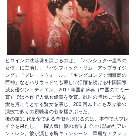
ヒロインの沈珍珠を演じるのは、「ハンシュク〜皇帝の
女傅」に主演し、『パシフィック・リム：アップライジ
ング』『グレートウォール』『キングコング：髑髏島の
巨神』などハリウッドでも著しい活躍を続ける中国国際
派女優ジン・ティエン。2017 年国劇盛典（中国のエミー
賞）では本作で人気女優賞を受賞。乱世の時代に一途な
愛を貫こうとする賢女を演じ、200 回以上にも及ぶ涙の
演技で多くの視聴者の心を揺さぶった。
後の第11 代皇帝である李俶を演じるのは、本作で大ブレ
イクを果たし、一躍人気俳優の地位まで上り詰めたアレ
ン・レン。彼が演じる胸キュンシーン、華麗なアクショ