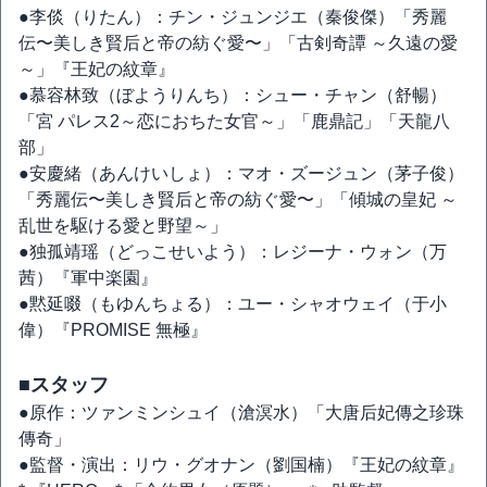
●李倓（りたん）：チン・ジュンジエ（秦俊傑）「秀麗
伝〜美しき賢后と帝の紡ぐ愛〜」「古剣奇譚 ～久遠の愛
～」『王妃の紋章』
●慕容林致（ぼようりんち）：シュー・チャン（舒暢）
「宮 パレス2～恋におちた女官～」「鹿鼎記」「天龍八
部」
●安慶緒（あんけいしょ）：マオ・ズージュン（茅子俊）
「秀麗伝〜美しき賢后と帝の紡ぐ愛〜」「傾城の皇妃 ～
乱世を駆ける愛と野望～」
●独孤靖瑶（どっこせいよう）：レジーナ・ウォン（万
茜）『軍中楽園』
●黙延啜（もゆんちょる）：ユー・シャオウェイ（于小
偉）『PROMISE 無極』
■スタッフ
●原作：ツァンミンシュイ（滄溟水）「大唐后妃傳之珍珠
傳奇」
●監督・演出：リウ・グオナン（劉国楠）『王妃の紋章』