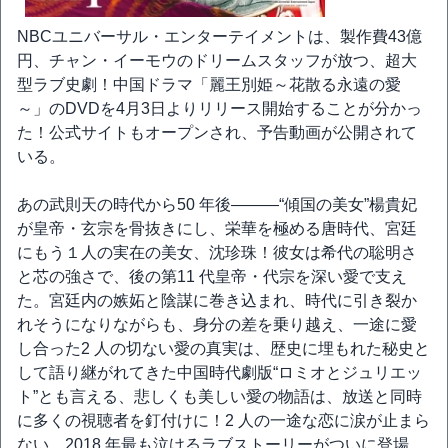
NBCユニバーサル・エンターテイメントは、製作費43億
円、チャン・イーモウのドリームスタッフが放つ、超大
型ラブ史劇！中国ドラマ「麗王別姫～花散る永遠の愛
～」のDVDを4月3日よりリリース開始することが分かっ
た！公式サイトもオープンされ、予告動画が公開されて
いる。
あの武則天の時代から50 年後———“傾国の美女”楊貴妃
が皇帝・玄宗を骨抜きにし、栄華を極める唐時代、宮廷
にもう１人の実在の美女、沈珍珠！彼女は希代の聡明さ
と芯の強さで、後の第11 代皇帝・代宗を深い愛で支え
た。宮廷内の嫉妬と陰謀に巻き込まれ、時代に引き裂か
れそうになりながらも、身分の差を乗り越え、一途に愛
し合った2 人の切ない愛の真実は、歴史に埋もれた秘史と
して語り継がれてきた中国時代劇版“ロミオとジュリエッ
ト”とも言える、悲しくも美しい愛の物語は、放送と同時
に多くの視聴者を釘付けに！2 人の一途な恋に涙が止まら
ない、2018 年最も泣けるラブストーリーがついに登場。