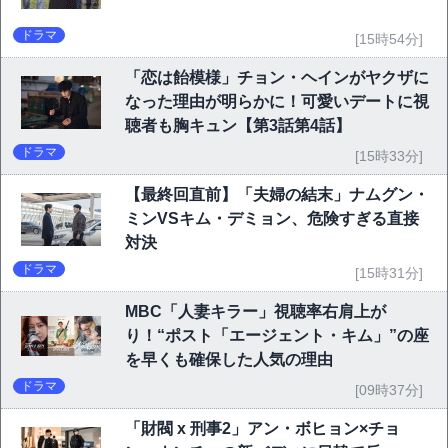
ドラマ
[15時54分]
「恋は飴模様」チョン・ヘインがヤクザに
なった理由が明らかに！可愛いデートに視
聴者も胸キュン【第3話第4話】
ドラマ
[15時33分]
【最終回直前】「夫婦の結末」ナムグン・
ミンVSキム・デミョン、危険すぎる直接
対決
ドラマ
[15時31分]
MBC「人妻キラー」視聴率右肩上が
り！“ポスト「エージェント・キム」”の座
を早くも確保した人気の理由
ドラマ
[09時37分]
「財閥 x 刑事2」アン・ボヒョン×チョ