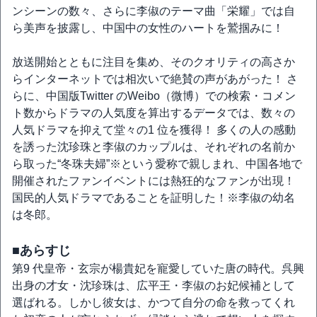
ンシーンの数々、さらに李俶のテーマ曲「栄耀」では自
ら美声を披露し、中国中の女性のハートを鷲掴みに！
放送開始とともに注目を集め、そのクオリティの高さか
らインターネットでは相次いで絶賛の声があがった！ さ
らに、中国版Twitter のWeibo（微博）での検索・コメン
ト数からドラマの人気度を算出するデータでは、数々の
人気ドラマを抑えて堂々の1 位を獲得！ 多くの人の感動
を誘った沈珍珠と李俶のカップルは、それぞれの名前か
ら取った“冬珠夫婦”※という愛称で親しまれ、中国各地で
開催されたファンイベントには熱狂的なファンが出現！
国民的人気ドラマであることを証明した！※李俶の幼名
は冬郎。
■あらすじ
第9 代皇帝・玄宗が楊貴妃を寵愛していた唐の時代。呉興
出身の才女・沈珍珠は、広平王・李俶のお妃候補として
選ばれる。しかし彼女は、かつて自分の命を救ってくれ