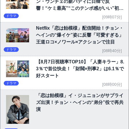
ン・ウンチェの新バディに日韓で反
響！“ケミ最高”“このテンポ感がいい”初回
6.1％で好発進
ドラマ
[09時07分]
Netflix「恋は飴模様」配信開始！チョン・
ヘインの“爆イケ”姿に反響「可愛すぎる」
王道ロコ×ノワール×アクションで注目
ドラマ
[08時40分]
【8月7日視聴率TOP10】「人妻キラー」8.
3％で首位快走！「財閥×刑事2」は6.1％で
好スタート
ドラマ
[08時00分]
「恋は飴模様」イ・ジュニョンがサプライ
ズ出演！チョン・ヘインの“弟分”役で再共
演