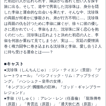
た初恋の人が忘れられず、縁談から逃れて想い人を探す
旅に出る。そして、道中で男装した沈珍珠は、身分を隠
した李俶と運命的な出会いを果たす。そんな中、沈珍珠
の両親が何者かに惨殺され、弟が行方不明に…。沈珍珠
は両親の仇を討つために李俶に嫁ぐが、徐々に彼の優し
さに惹かれていく。李俶もまた、沈珍珠に深く恋心を抱
くのだった。沈珍珠は忘れようと決めた初恋の人と、李
俶を何故か重ねて見てしまうが、実は…。宮廷の愛憎渦
巻く権力闘争に巻き込まれる沈珍珠と李俶。愛し合う2 人
に待ち受ける運命とは——？
■キャスト
●沈珍珠（しんちんじゅ）：ジン・ティエン（景甜）『グ
レートウォール』『パシフィック・リム：アップライジ
ング』「ハンシュク～皇帝の女傅」
『キングコング: 髑髏島の巨神』『ゴッド・ギャンブラー
レジェンド』
●李俶（りしゅく）：アレン・レン（任嘉倫）「龍珠傳奇
（原題）」「青雲志（原題）」「通天狄仁杰（原題）」