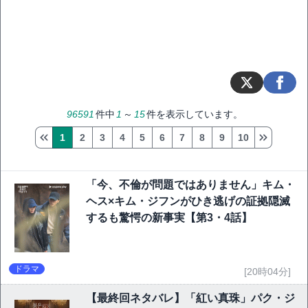
96591
件中
1
～
15
件を表示しています。
1
2
3
4
5
6
7
8
9
10
「今、不倫が問題ではありません」キム・
ヘス×キム・ジフンがひき逃げの証拠隠滅
するも驚愕の新事実【第3・4話】
ドラマ
[20時04分]
【最終回ネタバレ】「紅い真珠」パク・ジ