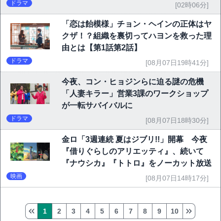
ドラマ
[02時06分]
「恋は飴模様」チョン・ヘインの正体はヤ
クザ！？組織を裏切ってハヨンを救った理
由とは【第1話第2話】
ドラマ
[08月07日19時41分]
今夜、コン・ヒョジンらに迫る謎の危機
「人妻キラー」営業3課のワークショップ
が一転サバイバルに
ドラマ
[08月07日18時30分]
金ロ「3週連続 夏はジブリ!!」開幕 今夜
『借りぐらしのアリエッティ』、続いて
『ナウシカ』『トトロ』をノーカット放送
映画
[08月07日14時17分]
1
2
3
4
5
6
7
8
9
10