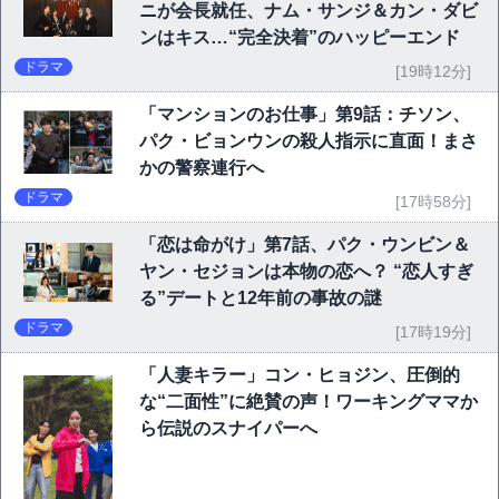
ニが会長就任、ナム・サンジ＆カン・ダビ
ンはキス…“完全決着”のハッピーエンド
ドラマ
[19時12分]
「マンションのお仕事」第9話：チソン、
パク・ビョンウンの殺人指示に直面！まさ
かの警察連行へ
ドラマ
[17時58分]
「恋は命がけ」第7話、パク・ウンビン＆
ヤン・セジョンは本物の恋へ？ “恋人すぎ
る”デートと12年前の事故の謎
ドラマ
[17時19分]
「人妻キラー」コン・ヒョジン、圧倒的
な“二面性”に絶賛の声！ワーキングママか
ら伝説のスナイパーへ