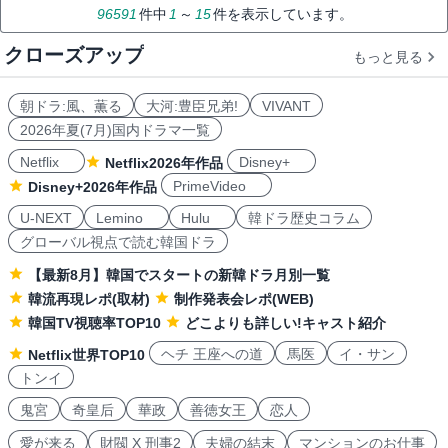
96591
件中
1
～
15
件を表示しています。
クローズアップ
もっと見る
朝ドラ:風、薫る
大河:豊臣兄弟!
VIVANT
2026年夏(7月)国内ドラマ一覧
Netflix
Disney+
Netflix2026年作品
PrimeVideo
Disney+2026年作品
U-NEXT
Lemino
Hulu
韓ドラ歴史コラム
グローバル視点で読む韓国ドラ
【最新8月】韓国でスタートの新韓ドラ月別一覧
韓流再現レポ(取材)
制作発表会レポ(WEB)
韓国TV視聴率TOP10
どこよりも詳しい!キャスト紹介
ヘチ 王座への道
馬医
イ・サン
Netflix世界TOP10
トンイ
鬼宮
奇皇后
華政
善徳女王
恋人
愛が来る
財閥 X 刑事2
夫婦の結末
マンションのお仕事