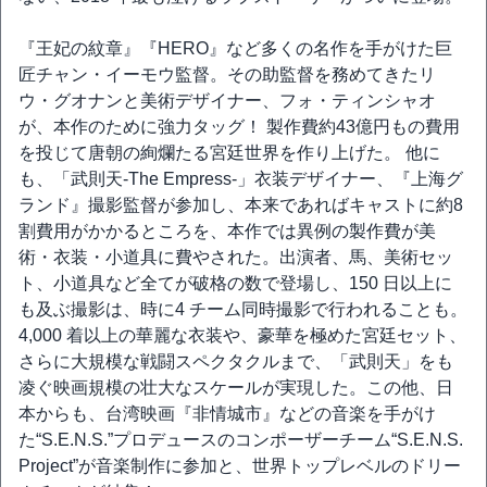
『王妃の紋章』『HERO』など多くの名作を手がけた巨
匠チャン・イーモウ監督。その助監督を務めてきたリ
ウ・グオナンと美術デザイナー、フォ・ティンシャオ
が、本作のために強力タッグ！ 製作費約43億円もの費用
を投じて唐朝の絢爛たる宮廷世界を作り上げた。 他に
も、「武則天-The Empress-」衣装デザイナー、『上海グ
ランド』撮影監督が参加し、本来であればキャストに約8
割費用がかかるところを、本作では異例の製作費が美
術・衣装・小道具に費やされた。出演者、馬、美術セッ
ト、小道具など全てが破格の数で登場し、150 日以上に
も及ぶ撮影は、時に4 チーム同時撮影で行われることも。
4,000 着以上の華麗な衣装や、豪華を極めた宮廷セット、
さらに大規模な戦闘スペクタクルまで、「武則天」をも
凌ぐ映画規模の壮大なスケールが実現した。この他、日
本からも、台湾映画『非情城市』などの音楽を手がけ
た“S.E.N.S.”プロデュースのコンポーザーチーム“S.E.N.S.
Project”が音楽制作に参加と、世界トップレベルのドリー