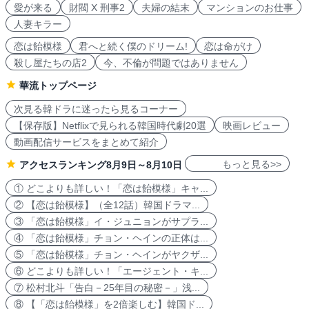
愛が来る
財閥 X 刑事2
夫婦の結末
マンションのお仕事
人妻キラー
恋は飴模様
君へと続く僕のドリーム!
恋は命がけ
殺し屋たちの店2
今、不倫が問題ではありません
華流トップページ
次見る韓ドラに迷ったら見るコーナー
【保存版】Netflixで見られる韓国時代劇20選
映画レビュー
動画配信サービスをまとめて紹介
もっと見る>>
アクセスランキング8月9日～8月10日
① どこよりも詳しい！「恋は飴模様」キャ...
② 【恋は飴模様】（全12話）韓国ドラマ...
③ 「恋は飴模様」イ・ジュニョンがサプラ...
④ 「恋は飴模様」チョン・ヘインの正体は...
⑤ 「恋は飴模様」チョン・ヘインがヤクザ...
⑥ どこよりも詳しい！「エージェント・キ...
⑦ 松村北斗「告白－25年目の秘密－」浅...
⑧ 【「恋は飴模様」を2倍楽しむ】韓国ド...