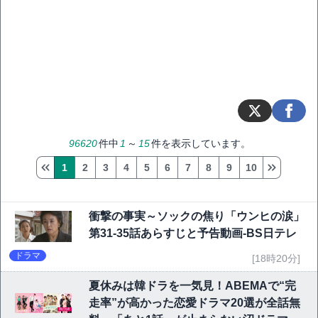
96620
件中
1
～
15
件を表示しています。
1
2
3
4
5
6
7
8
9
10
衝撃の事実～ソックの焦り「ウンヒの涙」
第31-35話あらすじと予告動画-BS日テレ
ドラマ
[18時20分]
夏休みは韓ドラを一気見！ABEMAで“完
走率”が高かった恋愛ドラマ20選が全話無