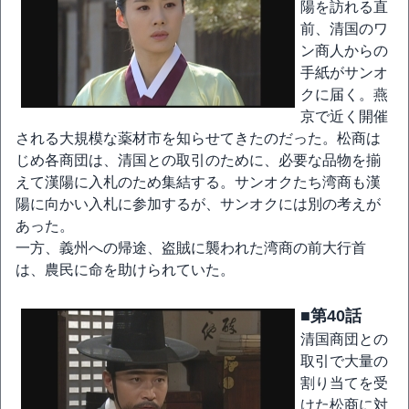
陽を訪れる直
前、清国のワ
ン商人からの
手紙がサンオ
クに届く。燕
京で近く開催
される大規模な薬材市を知らせてきたのだった。松商は
じめ各商団は、清国との取引のために、必要な品物を揃
えて漢陽に入札のため集結する。サンオクたち湾商も漢
陽に向かい入札に参加するが、サンオクには別の考えが
あった。
一方、義州への帰途、盗賊に襲われた湾商の前大行首
は、農民に命を助けられていた。
■第40話
清国商団との
取引で大量の
割り当てを受
けた松商に対