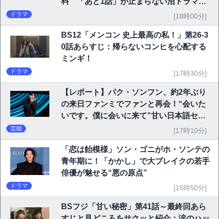
料 「あと1話」が止まらない沼ドラマを
チェック
ドラマ
[18時00分]
BS12「メンコン 史上最高の私！」第26-3
0話あらすじ：帰らないコンヒを心配する
ミンギ！
ドラマ
[17時30分]
【レポート】パク・ソンフン、約2年ぶり
の来日ファンミでファンと再会！“会いた
いです。僕に会いに来て”甘い日本語セリ
フに大歓声
芸能
[17時10分]
「恋は飴模様」ソン・ゴニがホ・ソンテの
青年期に！「かかし」で大ブレイクの若手
俳優が魅せる“悪の原点”
ドラマ
[15時50分]
BSフジ「甘い秘密」第41話～最終回あら
すじと見どころをサクッと紹介：涙のハッ