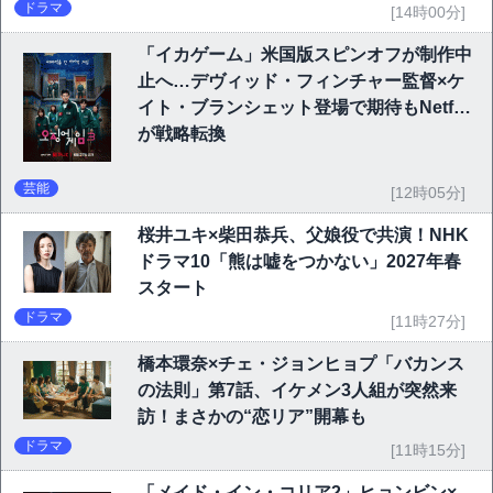
ドラマ
[14時00分]
「イカゲーム」米国版スピンオフが制作中
止へ…デヴィッド・フィンチャー監督×ケ
イト・ブランシェット登場で期待もNetflix
が戦略転換
芸能
[12時05分]
桜井ユキ×柴田恭兵、父娘役で共演！NHK
ドラマ10「熊は嘘をつかない」2027年春
スタート
ドラマ
[11時27分]
橋本環奈×チェ・ジョンヒョプ「バカンス
の法則」第7話、イケメン3人組が突然来
訪！まさかの“恋リア”開幕も
ドラマ
[11時15分]
「メイド・イン・コリア2」ヒョンビン×