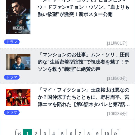
ウ・ドファン×チョン・ウソン、“血よりも
熱い欲望”が激突！新ポスター公開
ドラマ
[11時01分]
「マンションのお仕事」ムン・ソリ、圧倒
的な“生活密着型演技”で視聴者を魅了！チ
ソンを救う“義理”に絶賛の声
ドラマ
[11時00分]
「マイ・フィクション」玉森裕太は悪なの
か？国仲涼子たちとともに、野村周平、宮
澤エマを陥れた【第6話ネタバレと第7話予
告】
ドラマ
[10時34分]
1
2
3
4
5
6
7
8
9
10