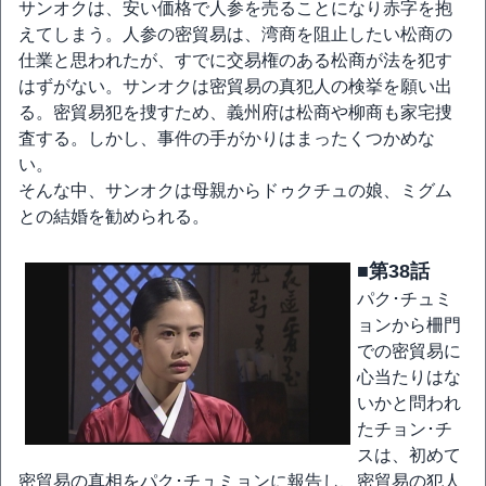
サンオクは、安い価格で人参を売ることになり赤字を抱
えてしまう。人参の密貿易は、湾商を阻止したい松商の
仕業と思われたが、すでに交易権のある松商が法を犯す
はずがない。サンオクは密貿易の真犯人の検挙を願い出
る。密貿易犯を捜すため、義州府は松商や柳商も家宅捜
査する。しかし、事件の手がかりはまったくつかめな
い。
そんな中、サンオクは母親からドゥクチュの娘、ミグム
との結婚を勧められる。
■第38話
パク･チュミ
ョンから柵門
での密貿易に
心当たりはな
いかと問われ
たチョン･チ
スは、初めて
密貿易の真相をパク･チュミョンに報告し、密貿易の犯人