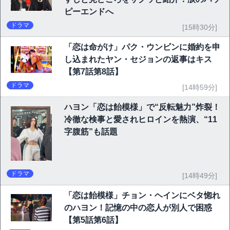
ピーエンドへ
ドラマ
[15時30分]
「恋は命がけ」パク・ウンビンに婚約を申
し込まれたヤン・セジョンの返事はキス
【第7話第8話】
ドラマ
[14時59分]
ハヨン「恋は飴模様」で“反転魅力”炸裂！
冷徹な検事と愛されヒロインを熱演、“11
字腹筋”も話題
ドラマ
[14時49分]
「恋は飴模様」チョン・ヘインにベタ惚れ
のハヨン！記憶の中の恋人が別人で困惑
【第5話第6話】