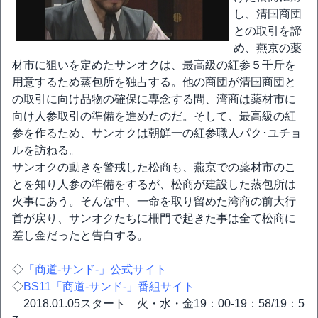
し、清国商団
との取引を諦
め、燕京の薬
材市に狙いを定めたサンオクは、最高級の紅参５千斤を
用意するため蒸包所を独占する。他の商団が清国商団と
の取引に向け品物の確保に専念する間、湾商は薬材市に
向け人参取引の準備を進めたのだ。そして、最高級の紅
参を作るため、サンオクは朝鮮一の紅参職人パク･ユチョ
ルを訪ねる。
サンオクの動きを警戒した松商も、燕京での薬材市のこ
とを知り人参の準備をするが、松商が建設した蒸包所は
火事にあう。そんな中、一命を取り留めた湾商の前大行
首が戻り、サンオクたちに柵門で起きた事は全て松商に
差し金だったと告白する。
◇
「商道‐サンド‐」公式サイト
◇
BS11「商道-サンド-」番組サイト
2018.01.05スタート 火・水・金19：00-19：58/19：5