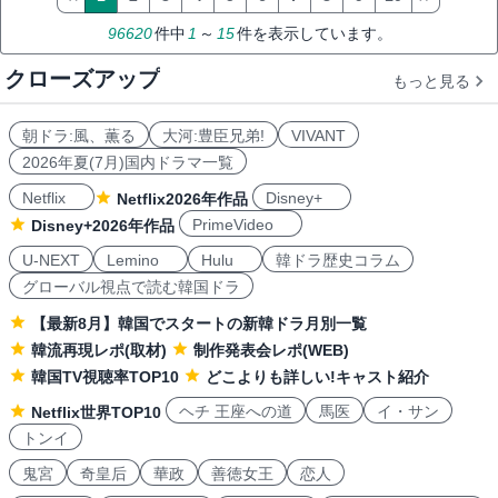
96620
件中
1
～
15
件を表示しています。
クローズアップ
もっと見る
朝ドラ:風、薫る
大河:豊臣兄弟!
VIVANT
2026年夏(7月)国内ドラマ一覧
Netflix
Disney+
Netflix2026年作品
PrimeVideo
Disney+2026年作品
U-NEXT
Lemino
Hulu
韓ドラ歴史コラム
グローバル視点で読む韓国ドラ
【最新8月】韓国でスタートの新韓ドラ月別一覧
韓流再現レポ(取材)
制作発表会レポ(WEB)
韓国TV視聴率TOP10
どこよりも詳しい!キャスト紹介
ヘチ 王座への道
馬医
イ・サン
Netflix世界TOP10
トンイ
鬼宮
奇皇后
華政
善徳女王
恋人