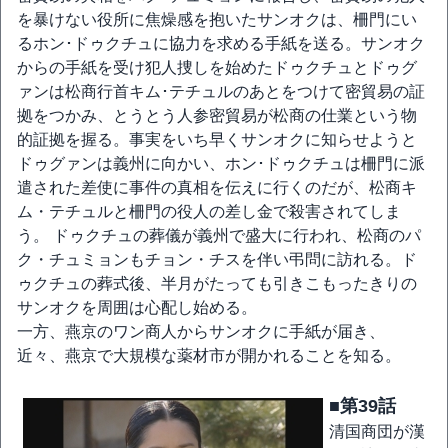
を暴けない役所に焦燥感を抱いたサンオクは、柵門にい
るホン･ドゥクチュに協力を求める手紙を送る。サンオク
からの手紙を受け犯人捜しを始めたドゥクチュとドゥグ
ァンは松商行首キム･テチュルのあとをつけて密貿易の証
拠をつかみ、とうとう人参密貿易が松商の仕業という物
的証拠を握る。事実をいち早くサンオクに知らせようと
ドゥグァンは義州に向かい、ホン･ドゥクチュは柵門に派
遣された差使に事件の真相を伝えに行くのだが、松商キ
ム・テチュルと柵門の役人の差し金で殺害されてしま
う。 ドゥクチュの葬儀が義州で盛大に行われ、松商のパ
ク・チュミョンもチョン・チスを伴い弔問に訪れる。ド
ゥクチュの葬式後、半月がたっても引きこもったきりの
サンオクを周囲は心配し始める。
一方、燕京のワン商人からサンオクに手紙が届き、
近々、燕京で大規模な薬材市が開かれることを知る。
■第39話
清国商団が漢