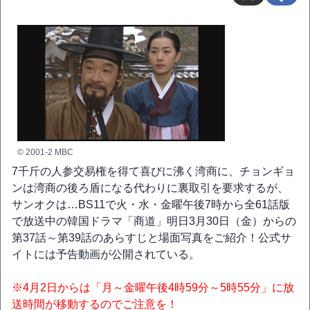
© 2001-2 MBC
7千斤の人参交易権を得て喜びに沸く湾商に、チョンギョ
ンは湾商の後ろ盾になる代わりに裏取引を要求するが、
サンオクは…BS11で火・水・金曜午後7時から全61話版
で放送中の韓国ドラマ「商道」明日3月30日（金）からの
第37話～第39話のあらすじと場面写真をご紹介！公式サ
イトには予告動画が公開されている。
※4月2日からは「月～金曜午後4時59分～5時55分」に放
送時間が移動するのでご注意を！