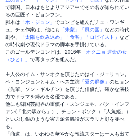
で韓国、日本はもとよりアジア中でその名が知られてい
るの巨匠イ・ビョンフン。
脚本は
「ホ・ジュン」
でコンビを組んだチェ・ワンギ
ュ。チェ作家は、他にも
「朱蒙」
「風の国」
などの時代
劇や、
「太陽を飲み込め」
「食客」
「ロビイスト」
など
の時代劇や現代ドラマの脚本を手掛けている。
このゴールデンコンビは、2016年
「オクニョ 運命の女
（ひと）」
で再タッグを組んだ。
主人公のイム・サンオクを演じたのはイ・ジェリョン。
ペ・ヨンジュンとキム・ヘス主演
「愛の群像」
のヒョン
（先輩、ソン・ギルチン）を演じた俳優だ。確かな演技
力でドラマを締める名優である。
他にも韓国芸能界の重鎮イ・スンジェや、パク・インフ
ァン(「北の駅から」）、チョン・ボソク（「人魚姫」）
といぶし銀のような実力派名脇役がズラリと顔を並べ
る。
「商道」は、いわゆる華やかな韓流スターは一人も出て