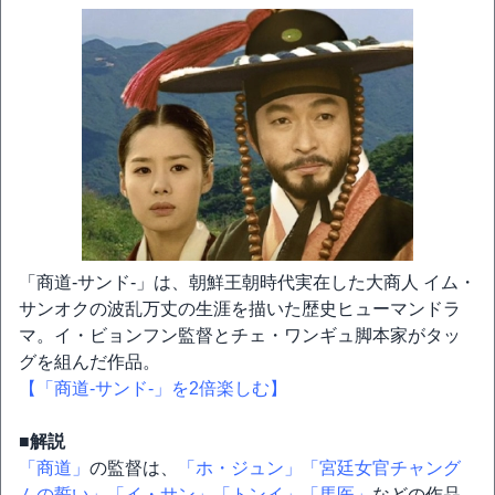
「商道-サンド-」は、朝鮮王朝時代実在した大商人 イム・
サンオクの波乱万丈の生涯を描いた歴史ヒューマンドラ
マ。イ・ビョンフン監督とチェ・ワンギュ脚本家がタッ
グを組んだ作品。
【「商道-サンド-」を2倍楽しむ】
■解説
「商道」
の監督は、
「ホ・ジュン」
「宮廷女官チャング
ムの誓い」
「イ・サン」
「トンイ」
「馬医」
などの作品