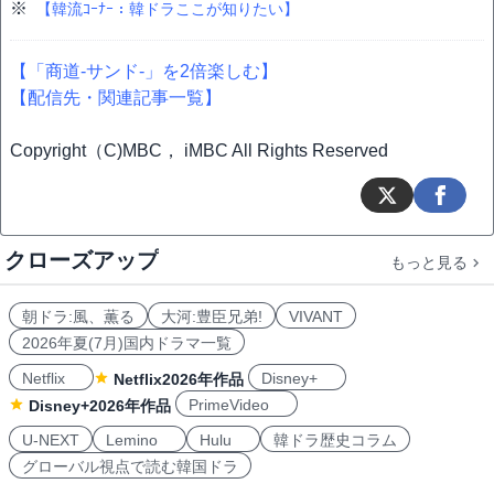
※
【韓流ｺｰﾅｰ：韓ドラここが知りたい】
【「商道-サンド-」を2倍楽しむ】
【配信先・関連記事一覧】
Copyright（C)MBC， iMBC All Rights Reserved
クローズアップ
もっと見る
朝ドラ:風、薫る
大河:豊臣兄弟!
VIVANT
2026年夏(7月)国内ドラマ一覧
Netflix
Disney+
Netflix2026年作品
PrimeVideo
Disney+2026年作品
U-NEXT
Lemino
Hulu
韓ドラ歴史コラム
グローバル視点で読む韓国ドラ