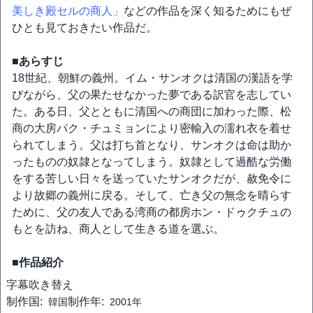
美しき殿セルの商人」
などの作品を深く知るためにもぜ
ひとも見ておきたい作品だ。
■あらすじ
18世紀、朝鮮の義州。イム・サンオクは清国の漢語を学
びながら、父の果たせなかった夢である訳官を志してい
た。ある日、父とともに清国への商団に加わった際、松
商の大房パク・チュミョンにより密輸入の濡れ衣を着せ
られてしまう。父は打ち首となり、サンオクは命は助か
ったものの奴隷となってしまう。奴隷として過酷な労働
をする苦しい日々を送っていたサンオクだが、赦免令に
より故郷の義州に戻る。そして、亡き父の無念を晴らす
ために、父の友人である湾商の都房ホン・ドゥクチュの
もとを訪ね、商人として生きる道を選ぶ。
■作品紹介
字幕
吹き替え
制作国:
制作年:
韓国
2001年