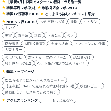
【最新8月】韓国でスタートの新韓ドラ月別一覧
韓流再現レポ(取材)
制作発表会レポ(WEB)
韓国TV視聴率TOP10
どこよりも詳しい!キャスト紹介
ヘチ 王座への道
馬医
イ・サン
Netflix世界TOP10
トンイ
鬼宮
奇皇后
華政
善徳女王
恋人
愛が来る
財閥 X 刑事2
夫婦の結末
マンションのお仕事
人妻キラー
恋は飴模様
君へと続く僕のドリーム!
恋は命がけ
殺し屋たちの店2
今、不倫が問題ではありません
華流トップページ
次見る韓ドラに迷ったら見るコーナー
【保存版】Netflixで見られる韓国時代劇20選
映画レビュー
動画配信サービスをまとめて紹介
もっと見る>>
アクセスランキング