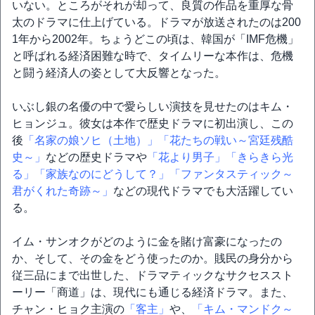
いない。ところがそれが却って、良質の作品を重厚な骨
太のドラマに仕上げている。ドラマが放送されたのは200
1年から2002年。ちょうどこの頃は、韓国が「IMF危機」
と呼ばれる経済困難な時で、タイムリーな本作は、危機
と闘う経済人の姿として大反響となった。
いぶし銀の名優の中で愛らしい演技を見せたのはキム・
ヒョンジュ。彼女は本作で歴史ドラマに初出演し、この
後
「名家の娘ソヒ（土地）」
「花たちの戦い～宮廷残酷
史～」
などの歴史ドラマや
「花より男子」
「きらきら光
る」
「家族なのにどうして？」
「ファンタスティック～
君がくれた奇跡～」
などの現代ドラマでも大活躍してい
る。
イム・サンオクがどのように金を賭け富豪になったの
か、そして、その金をどう使ったのか。賎民の身分から
従三品にまで出世した、ドラマティックなサクセススト
ーリー「商道」は、現代にも通じる経済ドラマ。また、
チャン・ヒョク主演の
「客主」
や、
「キム・マンドク～