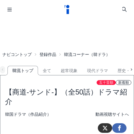
ナビコントップ
登録作品
韓流コーナー（韓ドラ）
韓流トップ
全て
超常現象
現代ドラマ
歴史・
五十音順
新着順
【商道-サンド-】（全50話）ドラマ紹
介
韓国ドラマ（作品紹介）
動画視聴サイトへ