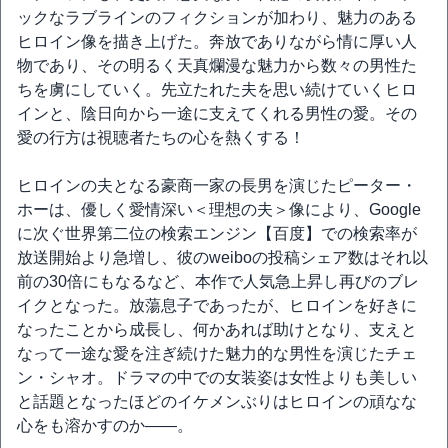
ックなラブラインのフィクションが加わり、魅力のある
ヒロイン像を描き上げた。奔放でありながら情に厚い人
物であり、その明るく天真爛漫な魅力から数々の男性た
ちを虜にしていく。先立たれた夫を思い続けていくヒロ
インと、陰日向から一途に支えてくれる男性の愛。その
愛の行方は視聴者たちの心を熱くする！
ヒロインの夫となる豪商一家の長男を演じたピーター・
ホーは、優しく愛情深い＜理想の夫＞像により、Google
に次ぐ世界第二位の検索エンジン【百度】での検索率が
放送開始より急増し、彼のweiboの投稿シェア数はそれ以
前の30倍にもなるなど、本作で人気急上昇し再びのブレ
イクとなった。放蕩息子であったが、ヒロインを好きに
なったことから成長し、何かあれば助けとなり、支えと
なって一途な愛を注ぎ続けた魅力的な男性を演じたチェ
ン・シャオ。ドラマの中での女装姿は女性よりも美しい
と話題となったほどのイケメンぶりはヒロインの頑なな
心をも溶かすのか――。