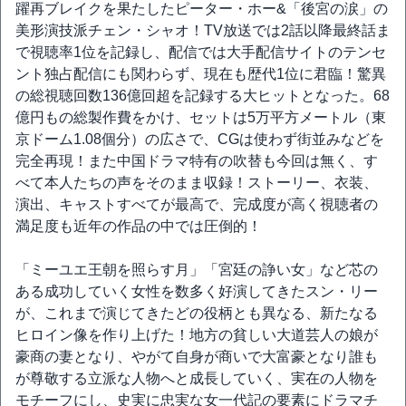
躍再ブレイクを果たしたピーター・ホー&「後宮の涙」の
美形演技派チェン・シャオ！TV放送では2話以降最終話ま
で視聴率1位を記録し、配信では大手配信サイトのテンセ
ント独占配信にも関わらず、現在も歴代1位に君臨！驚異
の総視聴回数136億回超を記録する大ヒットとなった。68
億円もの総製作費をかけ、セットは5万平方メートル（東
京ドーム1.08個分）の広さで、CGは使わず街並みなどを
完全再現！また中国ドラマ特有の吹替も今回は無く、す
べて本人たちの声をそのまま収録！ストーリー、衣装、
演出、キャストすべてが最高で、完成度が高く視聴者の
満足度も近年の作品の中では圧倒的！
「ミーユエ王朝を照らす月」「宮廷の諍い女」など芯の
ある成功していく女性を数多く好演してきたスン・リー
が、これまで演じてきたどの役柄とも異なる、新たなる
ヒロイン像を作り上げた！地方の貧しい大道芸人の娘が
豪商の妻となり、やがて自身が商いで大富豪となり誰も
が尊敬する立派な人物へと成長していく、実在の人物を
モチーフにし、史実に忠実な女一代記の要素にドラマチ