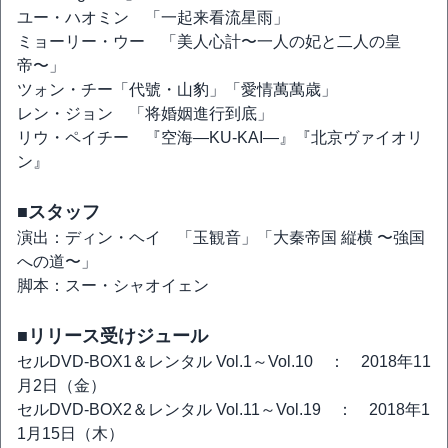
ユー・ハオミン 「一起来看流星雨」
ミョーリー・ウー 「美人心計〜一人の妃と二人の皇
帝〜」
ツォン・チー「代號・山豹」「愛情萬萬歳」
レン・ジョン 「将婚姻進行到底」
リウ・ペイチー 『空海―KU-KAI―』『北京ヴァイオリ
ン』
■スタッフ
演出：ディン・ヘイ 「玉観音」「大秦帝国 縦横 〜強国
への道〜」
脚本：スー・シャオイェン
■リリース受けジュール
セルDVD-BOX1＆レンタル Vol.1～Vol.10 ： 2018年11
月2日（金）
セルDVD-BOX2＆レンタル Vol.11～Vol.19 ： 2018年1
1月15日（木）