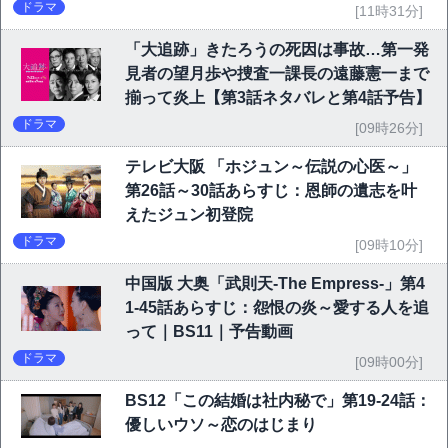
ドラマ
[11時31分]
「大追跡」きたろうの死因は事故…第一発
見者の望月歩や捜査一課長の遠藤憲一まで
揃って炎上【第3話ネタバレと第4話予告】
ドラマ
[09時26分]
テレビ大阪 「ホジュン～伝説の心医～」
第26話～30話あらすじ：恩師の遺志を叶
えたジュン初登院
ドラマ
[09時10分]
中国版 大奥「武則天-The Empress-」第4
1-45話あらすじ：怨恨の炎～愛する人を追
って｜BS11｜予告動画
ドラマ
[09時00分]
BS12「この結婚は社内秘で」第19-24話：
優しいウソ～恋のはじまり