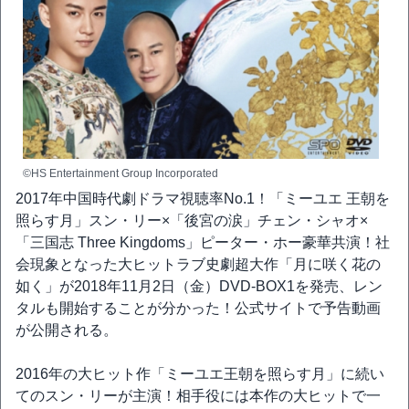
©HS Entertainment Group Incorporated
2017年中国時代劇ドラマ視聴率No.1！「ミーユエ 王朝を
照らす月」スン・リー×「後宮の涙」チェン・シャオ×
「三国志 Three Kingdoms」ピーター・ホー豪華共演！社
会現象となった大ヒットラブ史劇超大作「月に咲く花の
如く」が2018年11月2日（金）DVD-BOX1を発売、レン
タルも開始することが分かった！公式サイトで予告動画
が公開される。
2016年の大ヒット作「ミーユエ王朝を照らす月」に続い
てのスン・リーが主演！相手役には本作の大ヒットで一