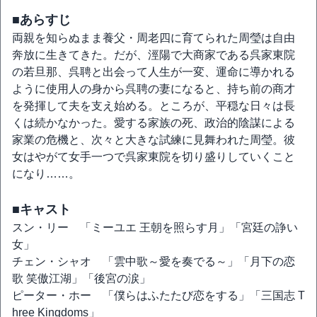
■あらすじ
両親を知らぬまま養父・周老四に育てられた周瑩は自由
奔放に生きてきた。だが、涇陽で大商家である呉家東院
の若旦那、呉聘と出会って人生が一変、運命に導かれる
ように使用人の身から呉聘の妻になると、持ち前の商才
を発揮して夫を支え始める。ところが、平穏な日々は長
くは続かなかった。愛する家族の死、政治的陰謀による
家業の危機と、次々と大きな試練に見舞われた周瑩。彼
女はやがて女手一つで呉家東院を切り盛りしていくこと
になり……。
■キャスト
スン・リー 「ミーユエ 王朝を照らす月」「宮廷の諍い
女」
チェン・シャオ 「雲中歌～愛を奏でる～」「月下の恋
歌 笑傲江湖」「後宮の涙」
ピーター・ホー 「僕らはふたたび恋をする」「三国志 T
hree Kingdoms」