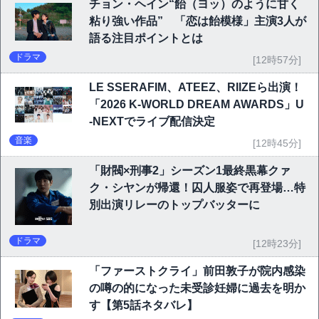
チョン・ヘイン“飴（ヨッ）のように甘く
粘り強い作品” 「恋は飴模様」主演3人が
語る注目ポイントとは
ドラマ
[12時57分]
LE SSERAFIM、ATEEZ、RIIZEら出演！
「2026 K-WORLD DREAM AWARDS」U
-NEXTでライブ配信決定
音楽
[12時45分]
「財閥×刑事2」シーズン1最終黒幕クァ
ク・シヤンが帰還！囚人服姿で再登場…特
別出演リレーのトップバッターに
ドラマ
[12時23分]
「ファーストクライ」前田敦子が院内感染
の噂の的になった未受診妊婦に過去を明か
す【第5話ネタバレ】