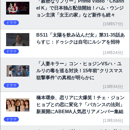
「親密なリプリー」Prime Video「Chann
el K」で日本独占配信開始！ハム・ウンジ
ョン主演「女王の家」など新作も続々
ドラマ
[15時57分]
BS11「太陽を飲み込んだ女」第31-35話あ
らすじ：ドゥシクは自宅にルシアを招待
ドラマ
[14時24分]
「人妻キラー」コン・ヒョジンVSハ・ユ
ルリの毒を巡る対決！15年前“クリスマス
狙撃事件”の真相が明らかに
ドラマ
[13時34分]
橋本環奈、恋リアに大爆笑！チェ・ジョン
ヒョプとの恋に変化？「バカンスの法則」
新展開にABEMA人気恋リアメンバー集結
ドラマ
[13時18分]