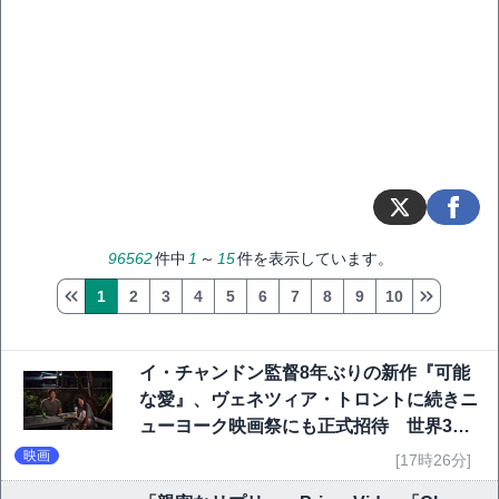
96562
件中
1
～
15
件を表示しています。
1
2
3
4
5
6
7
8
9
10
イ・チャンドン監督8年ぶりの新作『可能
な愛』、ヴェネツィア・トロントに続きニ
ューヨーク映画祭にも正式招待 世界3大
映画祭で快挙｜Netflix映画
映画
[17時26分]