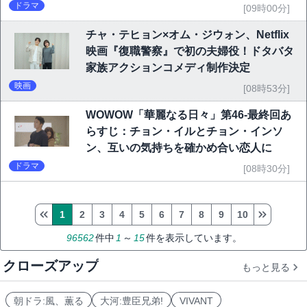
ドラマ
[09時00分]
チャ・テヒョン×オム・ジウォン、Netflix
映画『復職警察』で初の夫婦役！ドタバタ
家族アクションコメディ制作決定
映画
[08時53分]
WOWOW「華麗なる日々」第46-最終回あ
らすじ：チョン・イルとチョン・インソ
ン、互いの気持ちを確かめ合い恋人に
ドラマ
[08時30分]
1
2
3
4
5
6
7
8
9
10
96562
件中
1
～
15
件を表示しています。
クローズアップ
もっと見る
朝ドラ:風、薫る
大河:豊臣兄弟!
VIVANT