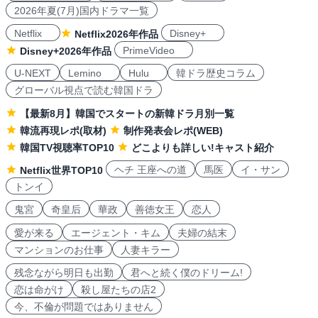
2026年夏(7月)国内ドラマ一覧
Netflix
Disney+
Netflix2026年作品
PrimeVideo
Disney+2026年作品
U-NEXT
Lemino
Hulu
韓ドラ歴史コラム
グローバル視点で読む韓国ドラ
【最新8月】韓国でスタートの新韓ドラ月別一覧
韓流再現レポ(取材)
制作発表会レポ(WEB)
韓国TV視聴率TOP10
どこよりも詳しい!キャスト紹介
ヘチ 王座への道
馬医
イ・サン
Netflix世界TOP10
トンイ
鬼宮
奇皇后
華政
善徳女王
恋人
愛が来る
エージェント・キム
夫婦の結末
マンションのお仕事
人妻キラー
残念ながら明日も出勤
君へと続く僕のドリーム!
恋は命がけ
殺し屋たちの店2
今、不倫が問題ではありません