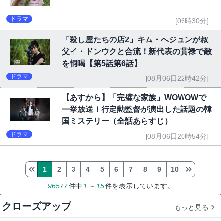
ドラマ
[06時30分]
「殺し屋たちの店2」キム・へジュンが叔
父イ・ドンウクと合流！新代表の貫禄で敵
を恫喝【第5話第6話】
ドラマ
[08月06日22時42分]
【あすから】「完璧な家族」WOWOWで
一挙放送！行定勲監督が演出した話題の韓
国ミステリー（全話あらすじ）
ドラマ
[08月06日20時54分]
1
2
3
4
5
6
7
8
9
10
96577
件中
1
～
15
件を表示しています。
クローズアップ
もっと見る