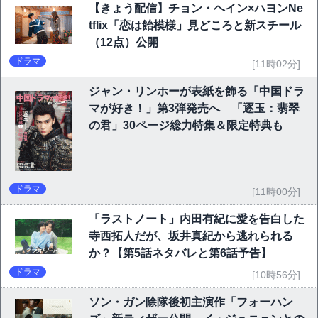
【きょう配信】チョン・ヘイン×ハヨンNe
tflix「恋は飴模様」見どころと新スチール
（12点）公開
ドラマ
[11時02分]
ジャン・リンホーが表紙を飾る「中国ドラ
マが好き！」第3弾発売へ 「逐玉：翡翠
の君」30ページ総力特集＆限定特典も
ドラマ
[11時00分]
「ラストノート」内田有紀に愛を告白した
寺西拓人だが、坂井真紀から逃れられる
か？【第5話ネタバレと第6話予告】
ドラマ
[10時56分]
ソン・ガン除隊後初主演作「フォーハン