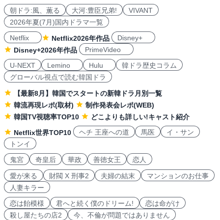
朝ドラ:風、薫る
大河:豊臣兄弟!
VIVANT
2026年夏(7月)国内ドラマ一覧
Netflix
Disney+
Netflix2026年作品
PrimeVideo
Disney+2026年作品
U-NEXT
Lemino
Hulu
韓ドラ歴史コラム
グローバル視点で読む韓国ドラ
【最新8月】韓国でスタートの新韓ドラ月別一覧
韓流再現レポ(取材)
制作発表会レポ(WEB)
韓国TV視聴率TOP10
どこよりも詳しい!キャスト紹介
ヘチ 王座への道
馬医
イ・サン
Netflix世界TOP10
トンイ
鬼宮
奇皇后
華政
善徳女王
恋人
愛が来る
財閥 X 刑事2
夫婦の結末
マンションのお仕事
人妻キラー
恋は飴模様
君へと続く僕のドリーム!
恋は命がけ
殺し屋たちの店2
今、不倫が問題ではありません