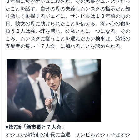
８年前に母がオジュに殺され、その黒幕がムンスクだっ
たことを話す。自分の母の失踪もムンスクの指示だと知
り激しく動揺するジェイに、サンピルは１８年前のあの
日、彼女の母に助けられたことを伝える。深い心の傷を
負う２人は強い絆を感じ、公私ともに一つになる。その
ころ、ムンスクに従うことを選んだカン検事は、綺城の
支配者の集い「７人会」に加わることを認められる。
■第7話「新市長と７人会」
オジュが綺城市の市長に当選。サンピルとジェイはオジ