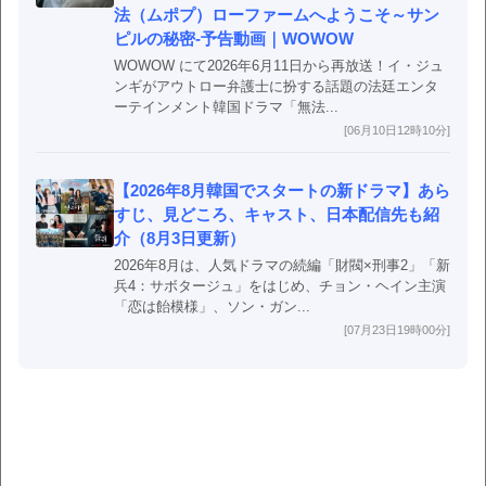
法（ムポプ）ローファームへようこそ～サン
ピルの秘密-予告動画｜WOWOW
WOWOW にて2026年6月11日から再放送！イ・ジュ
ンギがアウトロー弁護士に扮する話題の法廷エンタ
ーテインメント韓国ドラマ「無法...
[06月10日12時10分]
【2026年8月韓国でスタートの新ドラマ】あら
すじ、見どころ、キャスト、日本配信先も紹
介（8月3日更新）
2026年8月は、人気ドラマの続編「財閥×刑事2」「新
兵4：サボタージュ」をはじめ、チョン・ヘイン主演
「恋は飴模様」、ソン・ガン...
[07月23日19時00分]