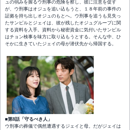
ュの弱みを握るウ刑事の危険を察し、彼に注意を促す
が、ウ刑事はオジュを追い込もうと、１８年前の事件の
証拠を持ち出しオジュのもとへ。ウ刑事を追うも見失っ
たサンピルとジェイは、彼が残したオジュグループに関
する資料を入手。資料から秘密資金に気付いたサンピル
はチョン検事を味方に取り込もうとする。そんな中、ひ
そかに生きていたジェイの母が潜伏先から帰国する。
■第8話「守るべき人」
ウ刑事の葬儀で偶然遭遇するジェイと母。だがジェイは