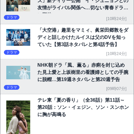
ズ」新ティザー公開 イ・ジュニョンとの
友情がライバル関係へ…切ない青春ドラマ
に期待
ドラマ
[10時24分]
「大空港」趣里をマミィ、眞栄田郷敦をダ
ディと話しかけたルイスは父のDVを知っ
ていた【第3話ネタバレと第4話予告】
ドラマ
[10時24分]
NHK朝ドラ「風、薫る」赤痢を封じ込め
た見上愛と上坂樹里の看護婦としての手腕
に脱帽…第19週ネタバレと第20週予告
ドラマ
[09時07分]
テレ東「夏の香り」（全36話）第11話～
第20話：ソン・イェジン、ソン・スンホン
に胸が高鳴る