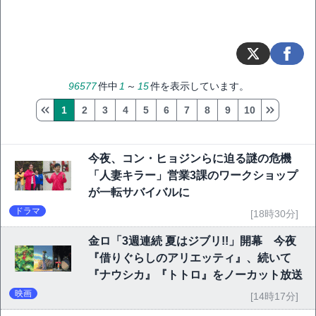
96577
件中
1
～
15
件を表示しています。
1
2
3
4
5
6
7
8
9
10
今夜、コン・ヒョジンらに迫る謎の危機
「人妻キラー」営業3課のワークショップ
が一転サバイバルに
ドラマ
[18時30分]
金ロ「3週連続 夏はジブリ!!」開幕 今夜
『借りぐらしのアリエッティ』、続いて
『ナウシカ』『トトロ』をノーカット放送
映画
[14時17分]