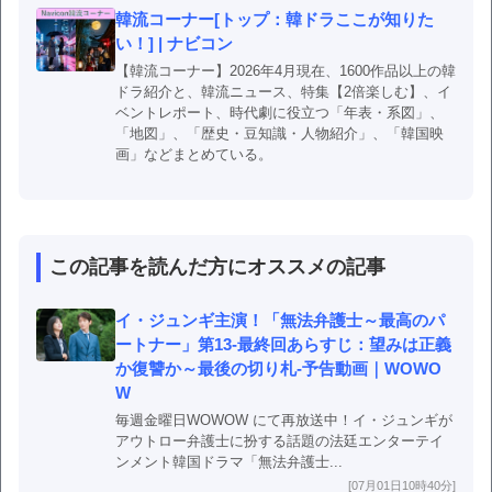
韓流コーナー[トップ：韓ドラここが知りた
い！] | ナビコン
【韓流コーナー】2026年4月現在、1600作品以上の韓
ドラ紹介と、韓流ニュース、特集【2倍楽しむ】、イ
ベントレポート、時代劇に役立つ「年表・系図」、
「地図」、「歴史・豆知識・人物紹介」、「韓国映
画」などまとめている。
この記事を読んだ方にオススメの記事
イ・ジュンギ主演！「無法弁護士～最高のパ
ートナー」第13-最終回あらすじ：望みは正義
か復讐か～最後の切り札-予告動画｜WOWO
W
毎週金曜日WOWOW にて再放送中！イ・ジュンギが
アウトロー弁護士に扮する話題の法廷エンターテイ
ンメント韓国ドラマ「無法弁護士...
[07月01日10時40分]