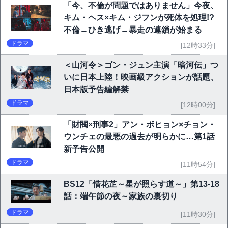
「今、不倫が問題ではありません」今夜、
キム・ヘス×キム・ジフンが死体を処理!?
不倫→ひき逃げ→暴走の連鎖が始まる
ドラマ
[12時33分]
＜山河令＞ゴン・ジュン主演「暗河伝」つ
いに日本上陸！映画級アクションが話題、
日本版予告編解禁
ドラマ
[12時00分]
「財閥×刑事2」アン・ボヒョン×チョン・
ウンチェの最悪の過去が明らかに…第1話
新予告公開
ドラマ
[11時54分]
BS12「惜花芷～星が照らす道～」第13-18
話：端午節の夜～家族の裏切り
ドラマ
[11時30分]